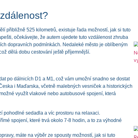
vzdálenost?
 přibližně 525 kilometrů, existuje řada možností, jak si tuto
pešti, očekávejte, že autem ujedete tuto vzdálenost zhruba
álních dopravních podmínkách. Nedaleké město je oblíbeným
y, což dělá dobu cestování ještě příjemnější.
at po dálnicích D1 a M1, což vám umožní snadno se dostat
 Česka i Maďarska, včetně malebných vesniček a historických
e možné využít vlakové nebo autobusové spojení, která
í pohodlné sedadla a víc prostoru na relaxaci.
mé spojení, které trvá okolo 7-8 hodin, a to za výhodné
pravy, máte na výběr ze spousty možností, jak si tuto