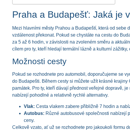
Praha a Budapešť: Jaká je 
Mezi hlavními městy Prahou a Budapeští, která od sebe dělí
vzdálenost překonat. Pokud se chystáte na cestu do Buda
za 5 až 6 hodin, v závislosti na zvoleném směru a aktu
cílem pro ty, kteří hledají termální lázně a kulturní zážitk
Možnosti cesty
Pokud se rozhodnete pro automobil, doporučujeme se vyd
do Budapešti. Během cesty si můžete užít krásné krajiny
památek. Pro ty, kteří dávají přednost veřejné dopravě, j
nabízejí pohodlné a relativně rychlé alternativy.
Vlak:
Cesta vlakem zabere přibližně 7 hodin a nabíz
Autobus:
Různé autobusové společnosti nabízejí pří
ceny.
Celkově vzato, ať už se rozhodnete pro jakoukoli formu do