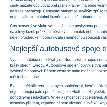
cesty můžete obdivovat překrásné krajiny, malebné vesničk
na trase nacházejí. Cestování vlakem je skvělým způsobe
nejen svými termálními lázněmi, ale také bohatou historií 
Čas strávený ve vlaku vám může také poskytnout prostor n
návštěvy lázní, průzkum městských památek nebo ochutná
nejen prostředkem dopravy, ale i jedinečnou součástí vaš
Nejlepší autobusové spoje d
Vydat se autobusem z Prahy do Budapešti je nejen cenově
krásy střední Evropy. Autobusové spojení obvykle trvá při
zvoleném dopravci. Během cesty se máte možnost pokocha
městech na trase.
Existuje několik renomovaných společností, které nabíze
nejoblíbenější patří společnosti jako FlixBus a RegioJet.
pohodlnými sedačkami, Wi-Fi a i možností občerstvení. Je d
místenky předem, zejména během víkendů a svátků, kdy 