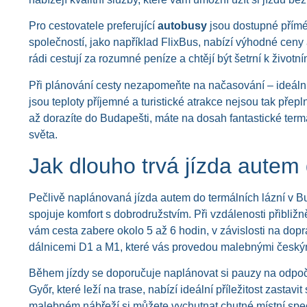
Pro cestovatele preferující
autobusy
jsou dostupné přímé 
společností, jako například FlixBus, nabízí výhodné ceny a
rádi cestují za rozumné peníze a chtějí být šetrní k životní
Při plánování cesty nezapomeňte na načasování – ideáln
jsou teploty příjemné a turistické atrakce nejsou tak přep
až dorazíte do Budapešti, máte na dosah fantastické termál
světa.
Jak dlouho trvá jízda autem 
Pečlivě naplánovaná jízda autem do termálních lázní v B
spojuje komfort s dobrodružstvím. Při vzdálenosti přibli
vám cesta zabere okolo 5 až 6 hodin, v závislosti na dop
dálnicemi D1 a M1, které vás provedou malebnými český
Během jízdy se doporučuje naplánovat si pauzy na odpoči
Győr, které leží na trase, nabízí ideální příležitost zastavi
malebném nábřeží si můžete vychutnat chutné místní specia