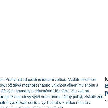
N
ení Prahy a Budapešti je ideální volbou. Vzdálenost mezi
B
ízdy, což dává možnost snadno uniknout všednímu shonu a
léčivými prameny a relaxačními lázněmi, vás zve na
p
ánujete víkendový výlet nebo prodloužený pobyt, získáte zde
9
lně využít vaši cestu a vychutnat si každou minutu v