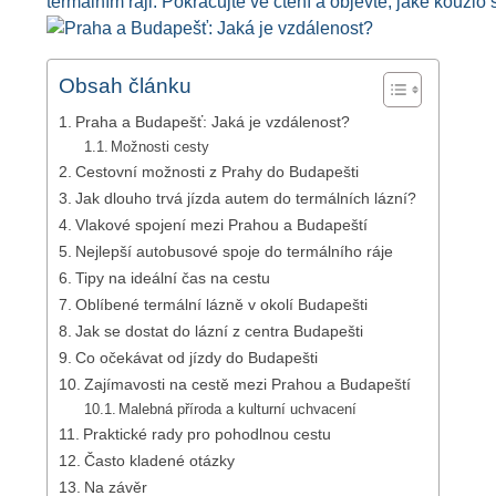
termálním ráji. Pokračujte ve čtení a objevte, jaké kouzlo
Obsah článku
Praha a Budapešť: Jaká je vzdálenost?
Možnosti cesty
Cestovní možnosti z Prahy do Budapešti
Jak dlouho trvá jízda autem do termálních lázní?
Vlakové spojení mezi Prahou a Budapeští
Nejlepší autobusové spoje do termálního ráje
Tipy na ideální čas na cestu
Oblíbené termální lázně v okolí Budapešti
Jak se dostat do lázní z centra Budapešti
Co očekávat od jízdy do Budapešti
Zajímavosti na cestě mezi Prahou a Budapeští
Malebná příroda a kulturní uchvacení
Praktické rady pro pohodlnou cestu
Často kladené otázky
Na závěr