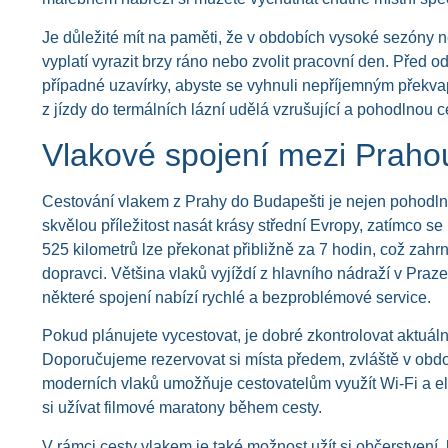
Je důležité mít na paměti, že v obdobích vysoké sezóny 
vyplatí vyrazit brzy ráno nebo zvolit pracovní den. Před 
případné uzavírky, abyste se vyhnuli nepříjemným překvape
z jízdy do termálních lázní udělá vzrušující a pohodlnou
Vlakové spojení mezi Praho
Cestování vlakem z Prahy do Budapešti je nejen pohodln
skvělou příležitost nasát krásy střední Evropy, zatímco 
525 kilometrů lze překonat přibližně za 7 hodin, což zahr
dopravci. Většina vlaků vyjíždí z hlavního nádraží v Praz
některé spojení nabízí rychlé a bezproblémové service.
Pokud plánujete vycestovat, je dobré zkontrolovat aktuáln
Doporučujeme rezervovat si místa předem, zvláště v obdo
moderních vlaků umožňuje cestovatelům využít Wi-Fi a elek
si užívat filmové maratony během cesty.
V rámci cesty vlakem je také možnost užít si občerstvení, 