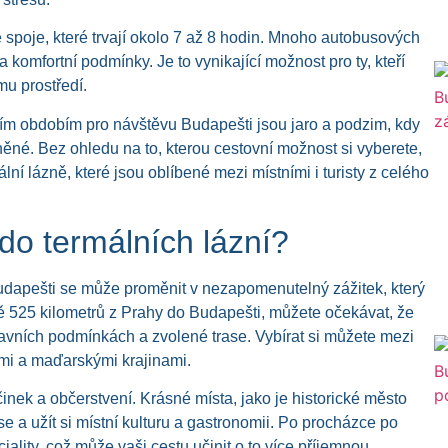
spoje, které trvají okolo 7 až 8 hodin. Mnoho autobusových
 komfortní podmínky. Je to vynikající možnost pro ty, kteří
mu prostředí.
ím obdobím pro návštěvu Budapešti jsou jaro a podzim, kdy
lněné. Bez ohledu na to, kterou cestovní možnost si vyberete,
ní lázně, které jsou oblíbené mezi místními i turisty z celého
do termálních lázní?
udapešti se může proměnit v nezapomenutelný zážitek, který
žně 525 kilometrů z Prahy do Budapešti, můžete očekávat, že
ravních podmínkách a zvolené trase. Vybírat si můžete mezi
mi a maďarskými krajinami.
nek a občerstvení. Krásné místa, jako je historické město
t se a užít si místní kulturu a gastronomii. Po procházce po
lity, což může vaši cestu učinit o to více příjemnou.