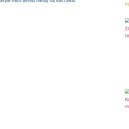
 skryté mezi těmito městy na vás čeká!
Př