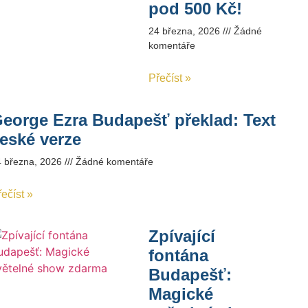
pod 500 Kč!
24 března, 2026
Žádné
komentáře
Přečíst »
eorge Ezra Budapešť překlad: Text
eské verze
4 března, 2026
Žádné komentáře
ečíst »
Zpívající
fontána
Budapešť:
Magické