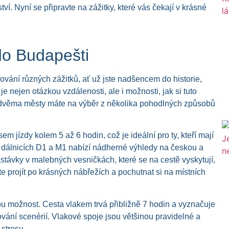
ví. Nyní se připravte na zážitky, které vás čekají v krásné
do Budapešti
vání různých zážitků, ať už jste nadšencem do historie,
 nejen otázkou vzdálenosti, ale i možnosti, jak si tuto
to dvěma městy máte na výběr z několika pohodlných způsobů
asem jízdy kolem 5 až 6 hodin, což je ideální pro ty, kteří mají
 po dálnicích D1 a M1 nabízí nádherné výhledy na českou a
távky v malebných vesničkách, které se na cestě vyskytují,
e projít po krásných nábřežích a pochutnat si na místních
u možnost. Cesta vlakem trvá přibližně 7 hodin a vyznačuje
ování scenérií. Vlakové spoje jsou většinou pravidelné a
 stresu.