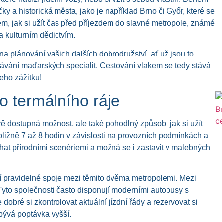
y a historická města, jako je například Brno či Győr, které se
m, jak si užít čas před příjezdem do slavné metropole, známé
a kulturním dědictvím.
a plánování vašich dalších dobrodružství, ať už jsou to
vání maďarských specialit. Cestování vlakem se tedy stává
eho zážitku!
o termálního ráje
 dostupná možnost, ale také pohodlný způsob, jak si užít
bližně 7 až 8 hodin v závislosti na provozních podmínkách a
t přírodními scenériemi a možná se i zastavit v malebných
jí pravidelné spoje mezi těmito dvěma metropolemi. Mezi
 Tyto společnosti často disponují moderními autobusy s
obré si zkontrolovat aktuální jízdní řády a rezervovat si
bývá poptávka vyšší.