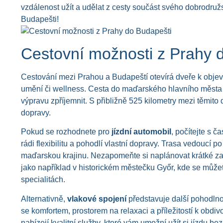
vzdálenost užít a udělat z cesty součást svého dobrodružst
Budapešti!
Cestovní možnosti z Prahy 
Cestování mezi Prahou a Budapeští otevírá dveře k objevo
umění či wellness. Cesta do maďarského hlavního města je
výpravu zpříjemnit. S přibližně 525 kilometry mezi těmi
dopravy.
Pokud se rozhodnete pro
jízdní automobil
, počítejte s č
rádi flexibilitu a pohodlí vlastní dopravy. Trasa vedoucí
maďarskou krajinu. Nezapomeňte si naplánovat krátké zas
jako například v historickém městečku Győr, kde se můžet
specialitách.
Alternativně,
vlakové spojení
představuje další pohodlno
se komfortem, prostorem na relaxaci a příležitostí k obdiv
nabízejí kvalitní služby, které vám umožní užít si jízdu bez