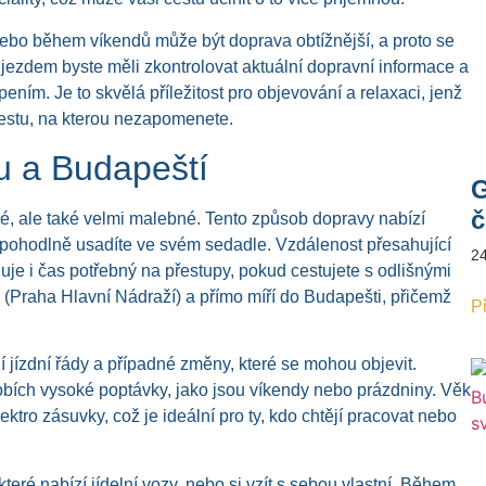
nebo během víkendů může být doprava obtížnější, a proto se
odjezdem byste měli zkontrolovat aktuální dopravní informace a
ním. Je to skvělá příležitost pro objevování a relaxaci, jenž
 cestu, na kterou nezapomenete.
u a Budapeští
G
č
é, ale také velmi malebné. Tento způsob dopravy nabízí
se pohodlně usadíte ve svém sedadle. Vzdálenost přesahující
2
nuje i čas potřebný na přestupy, pokud cestujete s odlišnými
e (Praha Hlavní Nádraží) a přímo míří do Budapešti, přičemž
Př
í jízdní řády a případné změny, které se mohou objevit.
bích vysoké poptávky, jako jsou víkendy nebo prázdniny. Věk
tro zásuvky, což je ideální pro ty, kdo chtějí pracovat nebo
které nabízí jídelní vozy, nebo si vzít s sebou vlastní. Během