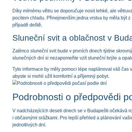
Díky mírnému větru se doporučuje nosit lehké, ale větruv
pocitem chladu. Přinejmenším jedna vrstva by měla být z 
případě deště.
Sluneční svit a oblačnost v Buda
Zatímco sluneční svit bude v prvních dnech týdne skrovn
slunečných dní si nezapomeňte vzít sluneční brýle a opa
Tyto informace by měly pomoci lépe naplánovat váš čas v B
abyste si mohli užít komfortní a příjemný pobyt.
Podrobnosti o předpovědi po
V nadcházejících deseti dnech se v Budapešti očekává roz
i občasnými srážkami. Pro lepší přehled a plánování vaši
jednotlivých dní.