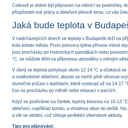
Celkově je dobré být připraven na měnící se podmínky, 
přizpůsobit své plány a oblečení přesně tomu, co vás ček
Jaká bude teplota v Budapeš
V nadcházejících dnech se teploty v Budapešti drží na pří
krás tohoto města. První polovina týdne přinese mírné tepl
jsou procházky po historických památkách nebo posezení 
°C, se můžete těšit na příjemnou atmosféru s mírným větr
V úterý se teplota pohybuje okolo 12-14 °C a očekává se 
a voděodolné oblečení, abyste se mohli plně věnovat svým
slunečné počasí s teplotami, které vystoupí až na 14-17 °
čas na procházku po městě nebo relaxaci v parcích.
Když se podíváme na čtvrtek, teploty klesnou na 10-13 °
oblečení, například bundu, a vhodnou obuv do deště. Na z
a vítr se uklidní, což slibuje perfektní víkendové aktivity.
Tipy pro plánování: