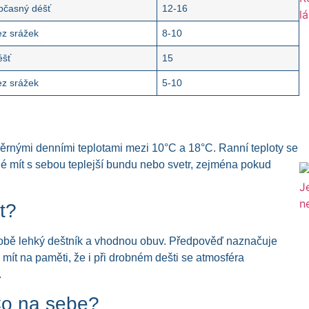
bčasný déšť
12-16
ez srážek
8-10
éšť
15
ez srážek
5-10
měrnými denními teplotami mezi 10°C a 18°C. Ranní teploty se
 mít s sebou teplejší bundu nebo svetr, zejména pokud
t?
i sobě lehký deštník a vhodnou obuv. Předpověď naznačuje
 mít na paměti, že i při drobném dešti se atmosféra
.
Co na sebe?