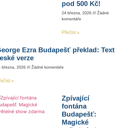
pod 500 Kč!
24 března, 2026
Žádné
komentáře
Přečíst »
eorge Ezra Budapešť překlad: Text
eské verze
4 března, 2026
Žádné komentáře
ečíst »
Zpívající
fontána
Budapešť:
Magické