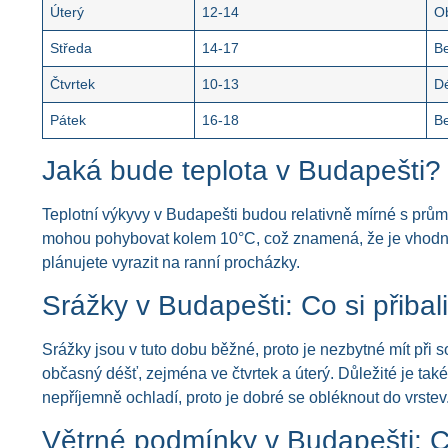
Úterý
12-14
O
Středa
14-17
B
Čtvrtek
10-13
D
Pátek
16-18
B
Jaká bude teplota v Budapešti?
Teplotní výkyvy v Budapešti budou relativně mírné s prů
mohou pohybovat kolem 10°C, což znamená, že je vhodné
plánujete vyrazit na ranní procházky.
Srážky v Budapešti: Co si přibali
Srážky jsou v tuto dobu běžné, proto je nezbytné mít př
občasný déšť, zejména ve čtvrtek a úterý. Důležité je také
nepříjemně ochladí, proto je dobré se obléknout do vrstev
Větrné podmínky v Budapešti: 