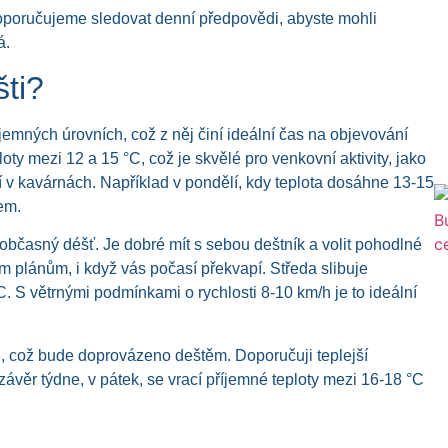
doporučujeme sledovat denní předpovědi, abyste mohli
á.
ti?
jemných úrovních, což z něj činí ideální čas na objevování
oty mezi 12 a 15 °C, což je skvělé pro venkovní aktivity, jako
v kavárnách. Například v pondělí, kdy teplota dosáhne 13-15
em.
občasný déšť. Je dobré mít s sebou deštník a volit pohodlné
 plánům, i když vás počasí překvapí. Středa slibuje
C. S větrnými podmínkami o rychlosti 8-10 km/h je to ideální
C, což bude doprovázeno deštěm. Doporučuji teplejší
ávěr týdne, v pátek, se vrací příjemné teploty mezi 16-18 °C