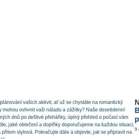
N
lánování vašich aktivit, ať už se chystáte na romantický
B
y mohou ovlivnit vaši náladu a zážitky? Naše desetidenní
ch dnů po deštivé přeháňky, úplný přehled o počasí vám
p
íte, jaké oblečení a doplňky doporučujeme na každou situaci,
9
itom stylová. Pokračujte dále a objevte, jak se připravit na