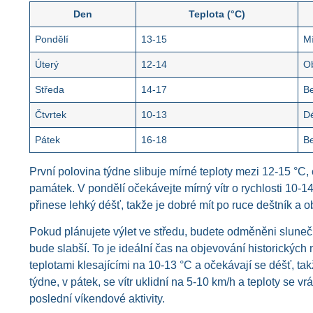
Den
Teplota (°C)
Pondělí
13-15
M
Úterý
12-14
O
Středa
14-17
B
Čtvrtek
10-13
D
Pátek
16-18
B
První polovina týdne slibuje mírné teploty mezi 12-15 °C
památek. V pondělí očekávejte mírný vítr o rychlosti 10-1
přinese lehký déšť, takže je dobré mít po ruce deštník a
Pokud plánujete výlet ve středu, budete odměněni slunečn
bude slabší. To je ideální čas na objevování historických 
teplotami klesajícími na 10-13 °C a očekávají se déšť, t
týdne, v pátek, se vítr uklidní na 5-10 km/h a teploty se v
poslední víkendové aktivity.