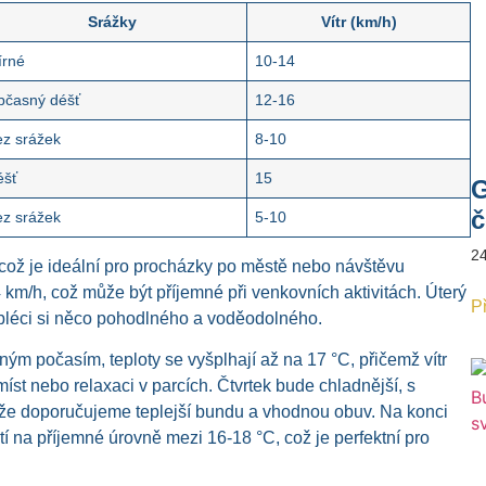
Srážky
Vítr (km/h)
írné
10-14
bčasný déšť
12-16
ez srážek
8-10
éšť
15
G
č
ez srážek
5-10
2
, což je ideální pro procházky po městě nebo návštěvu
4 km/h, což může být příjemné při venkovních aktivitách. Úterý
Př
 obléci si něco pohodlného a voděodolného.
ým počasím, teploty se vyšplhají až na 17 °C, přičemž vítr
míst nebo relaxaci v parcích. Čtvrtek bude chladnější, s
akže doporučujeme teplejší bundu a vhodnou obuv. Na konci
rátí na příjemné úrovně mezi 16-18 °C, což je perfektní pro