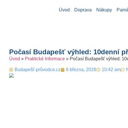
Úvod
Doprava
Nákupy
Památ
Počasí Budapešť výhled: 10denní p
Úvod
»
Praktické Informace
»
Počasí Budapešť výhled: 10
Budapešť-průvodce.cz
6 března, 2026
10:42 am