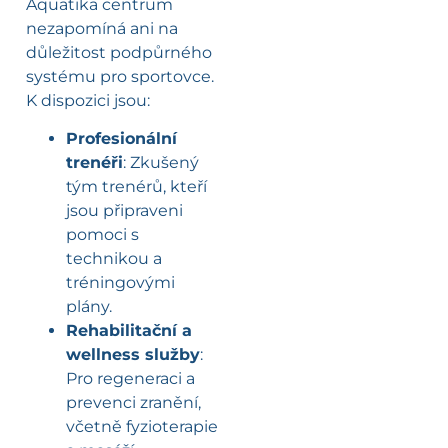
Aquatika centrum
nezapomíná ani na
důležitost podpůrného
systému pro sportovce.
K dispozici jsou:
Profesionální
trenéři
: Zkušený
tým trenérů, kteří
jsou připraveni
pomoci s
technikou a
tréningovými
plány.
Rehabilitační a
wellness služby
:
Pro regeneraci a
prevenci zranění,
včetně fyzioterapie