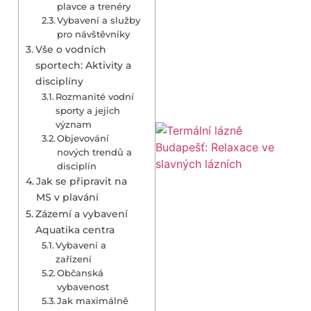
plavce a trenéry
Vybavení a služby
pro návštěvníky
Vše o vodních
sportech: Aktivity a
disciplíny
Rozmanité vodní
sporty a jejich
význam
Objevování
nových trendů a
disciplín
Jak se připravit na
MS v plavání
Zázemí a vybavení
Aquatika centra
Vybavení a
zařízení
Občanská
vybavenost
Jak maximálně