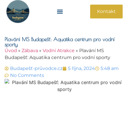
Kontakt
Památky A Atrakce
Praktické Informace
Plavání MS Budapešť: Aquatika centrum pro vodní
sporty
Úvod
»
Zábava
»
Vodní Atrakce
»
Plavání MS
Budapešť: Aquatika centrum pro vodní sporty
Budapešť-průvodce.cz
5 října, 2024
5:48 am
No Comments