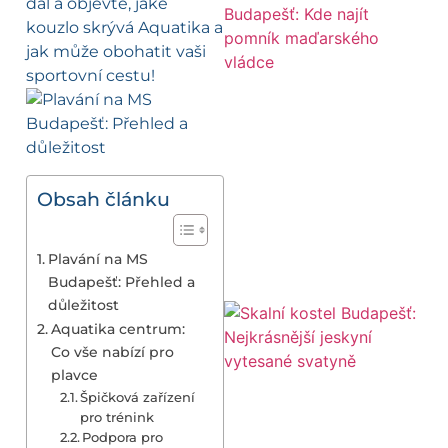
dál a objevte, jaké
kouzlo skrývá Aquatika a
jak může obohatit vaši
sportovní cestu!
Obsah článku
Plavání na MS
Budapešť: Přehled a
důležitost
Aquatika centrum:
Co vše nabízí pro
plavce
Špičková zařízení
pro trénink
Podpora pro