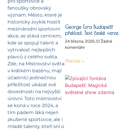
pro sportovce a
fanoušky obrovský
význam. Město, které je
historicky zvyklé hostit
George Ezra Budapešť
mezinárodní sportovní
překlad: Text české verze
akce, se stává centrem,
24 března, 2026
Žádné
kde se spojují talent a
komentáře
vytrvalost nejlepších
plavců z celého světa.
Přečíst »
Zde, na Mistrovství světa
v krátkém bazénu, mají
účastníci jedinečnou
příležitost ukázat své
dovednosti na nejvyšší
úrovni. Toto mistrovství
se koná v roce 2024, a
tím pádem láká nejen
zkušené sportovce, ale i
mladé talenty, kteří sní o