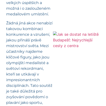
velkých úspěších a
možná i o zaslouženém
medailovém umístění.
Žádná jiná akce nenabízí
takovou kombinaci
konkurence a vzrušení,
jakou přináší právě
l
mistrovství světa. Mezi
účastníky najdeme
klíčové figury, jako jsou
olympijští medailisté a
světoví rekordmani,
kteří se utkávají v
impresionantních
disciplínách. Tato soutěž
je také důležitá pro
zvyšování povědomí o
plavání jako sportu,