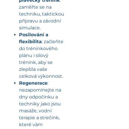
plavecký trénink
:
zaměřte se na
techniku, taktickou
přípravu a závodní
simulace.
Posilování a
flexibilita
: začleňte
do tréninkového
plánu i silový
trénink, aby se
zlepšila vaše
celková výkonnost.
Regenerace
:
nezapomínejte na
dny odpočinku a
techniky jako jsou
masáže, vodní
terapie a strečink,
které vám