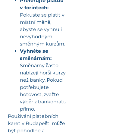
Preferujte platbu
v forintech:
Pokuste se platit v
místní měně,
abyste se vyhnuli
nevýhodným
směnným kurzům.
Vyhněte se
směnárnám:
Směnárny často
nabízejí horší kurzy
než banky. Pokud
potřebujete
hotovost, zvažte
výběr z bankomatu
přímo.
Používání platebních
karet v Budapešti může
být pohodlné a