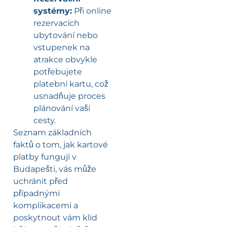
systémy:
Při online
rezervacích
ubytování nebo
vstupenek na
atrakce obvykle
potřebujete
platební kartu, což
usnadňuje proces
plánování vaší
cesty.
Seznam základních
faktů o tom, jak kartové
platby fungují v
Budapešti, vás může
uchránit před
případnými
komplikacemi a
poskytnout vám klid