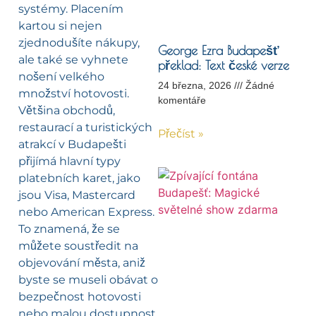
systémy. Placením
kartou si nejen
zjednodušíte nákupy,
George Ezra Budapešť
ale také se vyhnete
překlad: Text české verze
nošení velkého
24 března, 2026
Žádné
množství hotovosti.
komentáře
Většina obchodů,
restaurací a turistických
Přečíst »
atrakcí v Budapešti
přijímá hlavní typy
platebních karet, jako
jsou Visa, Mastercard
nebo American Express.
To znamená, že se
můžete soustředit na
objevování města, aniž
byste se museli obávat o
bezpečnost hotovosti
nebo malou dostupnost