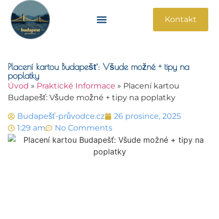
Kontakt
Památky A Atrakce
Praktické Informace
Placení kartou Budapešť: Všude možné + tipy na
poplatky
Úvod
»
Praktické Informace
»
Placení kartou
Budapešť: Všude možné + tipy na poplatky
Budapešť-průvodce.cz
26 prosince, 2025
1:29 am
No Comments