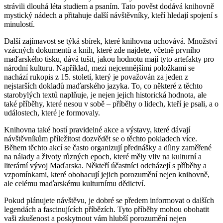
strávili dlouhá léta studiem a psaním. Tato pověst dodává knihovně
mystický nádech a přitahuje další návštěvníky, kteří hledají spojení s
minulostí.
Další zajímavost se týká sbírek, které knihovna uchovává. Množství
vzácných dokumentů a knih, které zde najdete, včetně prvního
maďarského tisku, dává tušit, jakou hodnotu mají tyto artefakty pro
národní kulturu. Například, mezi nejcennějšími položkami se
nachází rukopis z 15. století, který je považován za jeden z
nejstarších dokladů maďarského jazyka. To, co některé z těchto
starobylých textů naplňuje, je nejen jejich historická hodnota, ale
také příběhy, které nesou v sobě – příběhy o lidech, kteří je psali, a o
událostech, které je formovaly.
Knihovna také hostí pravidelné akce a výstavy, které dávají
návštěvníkům příležitost dozvědět se o těchto pokladech více.
Během těchto akcí se často organizují přednášky a dílny zaměřené
na nálady a životy různých epoch, které měly vliv na kulturní a
literární vývoj Maďarska. Někteří účastníci odcházejí s příběhy a
vzpomínkami, které obohacují jejich porozumění nejen knihovně,
ale celému maďarskému kulturnímu dědictví.
Pokud plánujete návštěvu, je dobré se předem informovat o dalších
legendách a fascinujících příbězích. Tyto příběhy mohou obohatit
vaši zkušenost a poskytnout vám hlubší porozumění nejen