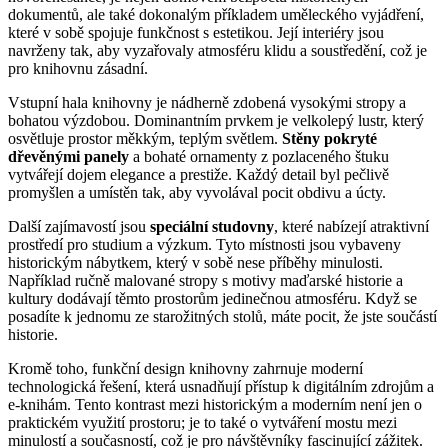
dokumentů, ale také dokonalým příkladem uměleckého vyjádření,
které v sobě spojuje funkčnost s estetikou. Její interiéry jsou
navrženy tak, aby vyzařovaly atmosféru klidu a soustředění, což je
pro knihovnu zásadní.
Vstupní hala knihovny je nádherně zdobená vysokými stropy a
bohatou výzdobou. Dominantním prvkem je velkolepý lustr, který
osvětluje prostor měkkým, teplým světlem.
Stěny pokryté
dřevěnými panely
a bohaté ornamenty z pozlaceného štuku
vytvářejí dojem elegance a prestiže. Každý detail byl pečlivě
promyšlen a umístěn tak, aby vyvolával pocit obdivu a úcty.
Další zajímavostí jsou
speciální studovny
, které nabízejí atraktivní
prostředí pro studium a výzkum. Tyto místnosti jsou vybaveny
historickým nábytkem, který v sobě nese příběhy minulosti.
Například ručně malované stropy s motivy maďarské historie a
kultury dodávají těmto prostorům jedinečnou atmosféru. Když se
posadíte k jednomu ze starožitných stolů, máte pocit, že jste součástí
historie.
Kromě toho, funkční design knihovny zahrnuje moderní
technologická řešení, která usnadňují přístup k digitálním zdrojům a
e-knihám. Tento kontrast mezi historickým a moderním není jen o
praktickém využití prostoru; je to také o vytváření mostu mezi
minulostí a současností, což je pro návštěvníky fascinující zážitek.