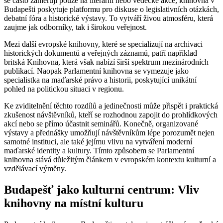
se často zaměřují pouze na literární nebo vědecké akce, knihovna v
Budapešti poskytuje platformu pro diskuse o legislativních otázkách,
debatní fóra a historické výstavy. To vytváří živou atmosféru, která
zaujme jak odborníky, tak i širokou veřejnost.
Mezi další evropské knihovny, které se specializují na archivaci
historických dokumentů a veřejných záznamů, patří například
britská Knihovna, která však nabízí širší spektrum mezinárodních
publikací. Naopak Parlamentní knihovna se vymezuje jako
specialistka na maďarské právo a historii, poskytující unikátní
pohled na politickou situaci v regionu.
Ke zviditelnění těchto rozdílů a jedinečnosti může přispět i praktická
zkušenost návštěvníků, kteří se rozhodnou zapojit do prohlídkových
akcí nebo se přímo účastnit seminářů. Konečně, organizované
výstavy a přednášky umožňují návštěvníkům lépe porozumět nejen
samotné instituci, ale také jejímu vlivu na vytváření moderní
maďarské identity a kultury. Tímto způsobem se Parlamentní
knihovna stává důležitým článkem v evropském kontextu kulturní a
vzdělávací výměny.
Budapešť jako kulturní centrum: Vliv
knihovny na místní kulturu