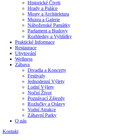
Historické Čtvrti
Hrady a Paláce
Mosty a Architektura
Muzea a Galerie
Náboženské Památky
Parlament a Budovy
Rozhledny a Vyhlídky
Praktické Informace
Restaurace
Ubytování
Wellness
Zábava
Divadla a Koncerty
Festivaly
Jednodenní Výlety
Lodní Výlety
Noční Život
Poznávací Zájezdy
Rozlučky a Oslavy
Vodní Atrakce
Zábavní Parky
O nás
Kontakt