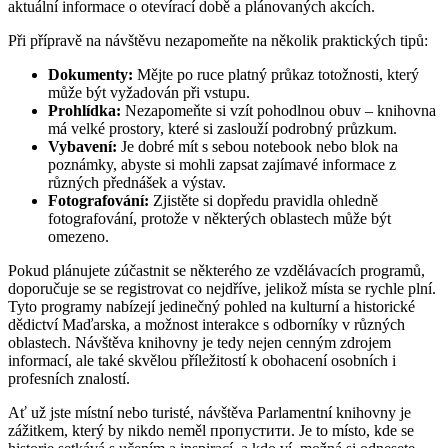
aktuální informace o otevírací době a plánovaných akcích.
Při přípravě na návštěvu nezapomeňte na několik praktických tipů:
Dokumenty:
Mějte po ruce platný průkaz totožnosti, který
může být vyžadován při vstupu.
Prohlídka:
Nezapomeňte si vzít pohodlnou obuv – knihovna
má velké prostory, které si zaslouží podrobný průzkum.
Vybavení:
Je dobré mít s sebou notebook nebo blok na
poznámky, abyste si mohli zapsat zajímavé informace z
různých přednášek a výstav.
Fotografování:
Zjistěte si dopředu pravidla ohledně
fotografování, protože v některých oblastech může být
omezeno.
Pokud plánujete zúčastnit se některého ze vzdělávacích programů,
doporučuje se se registrovat co nejdříve, jelikož místa se rychle plní.
Tyto programy nabízejí jedinečný pohled na kulturní a historické
dědictví Maďarska, a možnost interakce s odborníky v různých
oblastech. Návštěva knihovny je tedy nejen cenným zdrojem
informací, ale také skvělou příležitostí k obohacení osobních i
profesních znalostí.
Ať už jste místní nebo turisté, návštěva Parlamentní knihovny je
zážitkem, který by nikdo neměl пропустити. Je to místo, kde se