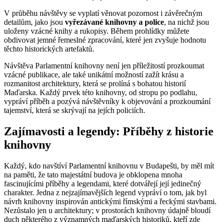
V průběhu návštěvy se vyplatí věnovat pozornost i závěrečným
detailům, jako jsou
vyřezávané knihovny a police
, na nichž jsou
uloženy vzácné knihy a rukopisy. Během prohlídky můžete
obdivovat jemné řemeslné zpracování, které jen zvyšuje hodnotu
těchto historických artefaktů.
Návštěva Parlamentní knihovny není jen příležitostí prozkoumat
vzácné publikace, ale také unikátní možností zažít krásu a
rozmanitost architektury, která se prolíná s bohatou historií
Maďarska. Každý prvek této knihovny, od stropu po podlahu,
vypráví příběh a pozývá návštěvníky k objevování a prozkoumání
tajemství, která se skrývají na jejích policiích.
Zajímavosti a legendy: Příběhy z historie
knihovny
Každý, kdo navštíví Parlamentní knihovnu v Budapešti, by měl mít
na paměti, že tato majestátní budova je obklopena mnoha
fascinujícími příběhy a legendami, které dotvářejí její jedinečný
charakter. Jedna z nejzajímavějších legend vypráví o tom, jak byl
návrh knihovny inspirován antickými římskými a řeckými stavbami.
Nezůstalo jen u architektury; v prostorách knihovny údajně bloudí
duch některého z významných maďarských historiků, kteří zde