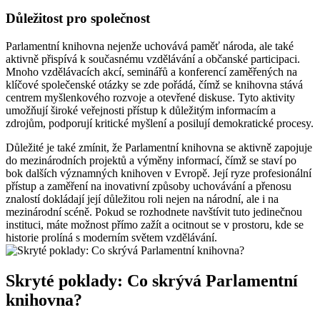
Důležitost pro společnost
Parlamentní knihovna nejenže uchovává paměť národa, ale také
aktivně přispívá k současnému vzdělávání a občanské participaci.
Mnoho vzdělávacích akcí, seminářů a konferencí zaměřených na
klíčové společenské otázky se zde pořádá, čímž se knihovna stává
centrem myšlenkového rozvoje a otevřené diskuse. Tyto aktivity
umožňují široké veřejnosti přístup k důležitým informacím a
zdrojům, podporují kritické myšlení a posilují demokratické procesy.
Důležité je také zmínit, že Parlamentní knihovna se aktivně zapojuje
do mezinárodních projektů a výměny informací, čímž se staví po
bok dalších významných knihoven v Evropě. Její ryze profesionální
přístup a zaměření na inovativní způsoby uchovávání a přenosu
znalostí dokládají její důležitou roli nejen na národní, ale i na
mezinárodní scéně. Pokud se rozhodnete navštívit tuto jedinečnou
instituci, máte možnost přímo zažít a ocitnout se v prostoru, kde se
historie prolíná s moderním světem vzdělávání.
Skryté poklady: Co skrývá Parlamentní
knihovna?