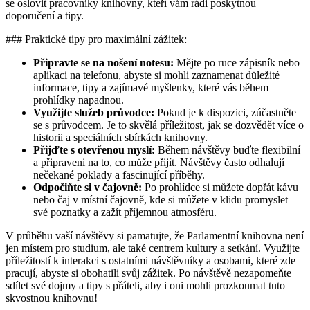
se oslovit pracovníky knihovny, kteří vám rádi poskytnou
doporučení a tipy.
### Praktické tipy pro maximální zážitek:
Připravte se na nošení notesu:
Mějte po ruce zápisník nebo
aplikaci na telefonu, abyste si mohli zaznamenat důležité
informace, tipy a zajímavé myšlenky, které vás během
prohlídky napadnou.
Využijte služeb průvodce:
Pokud je k dispozici, zúčastněte
se s průvodcem. Je to skvělá příležitost, jak se dozvědět více o
historii a speciálních sbírkách knihovny.
Přijďte s otevřenou myslí:
Během návštěvy buďte flexibilní
a připraveni na to, co může přijít. Návštěvy často odhalují
nečekané poklady a fascinující příběhy.
Odpočiňte si v čajovně:
Po prohlídce si můžete dopřát kávu
nebo čaj v místní čajovně, kde si můžete v klidu promyslet
své poznatky a zažít příjemnou atmosféru.
V průběhu vaší návštěvy si pamatujte, že Parlamentní knihovna není
jen místem pro studium, ale také centrem kultury a setkání. Využijte
příležitostí k interakci s ostatními návštěvníky a osobami, které zde
pracují, abyste si obohatili svůj zážitek. Po návštěvě nezapomeňte
sdílet své dojmy a tipy s přáteli, aby i oni mohli prozkoumat tuto
skvostnou knihovnu!