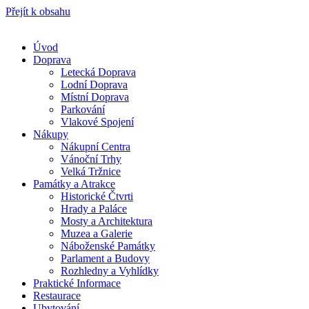
Přejít k obsahu
Úvod
Doprava
Letecká Doprava
Lodní Doprava
Místní Doprava
Parkování
Vlakové Spojení
Nákupy
Nákupní Centra
Vánoční Trhy
Velká Tržnice
Památky a Atrakce
Historické Čtvrti
Hrady a Paláce
Mosty a Architektura
Muzea a Galerie
Náboženské Památky
Parlament a Budovy
Rozhledny a Vyhlídky
Praktické Informace
Restaurace
Ubytování