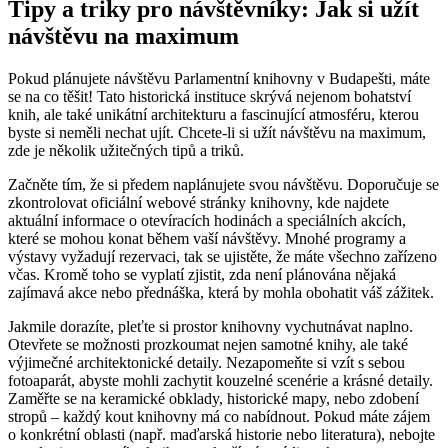
Tipy a triky pro návštěvníky: Jak si užít
návštěvu na maximum
Pokud plánujete návštěvu Parlamentní knihovny v Budapešti, máte
se na co těšit! Tato historická instituce skrývá nejenom bohatství
knih, ale také unikátní architekturu a fascinující atmosféru, kterou
byste si neměli nechat ujít. Chcete-li si užít návštěvu na maximum,
zde je několik užitečných tipů a triků.
Začněte tím, že si předem naplánujete svou návštěvu. Doporučuje se
zkontrolovat oficiální webové stránky knihovny, kde najdete
aktuální informace o otevíracích hodinách a speciálních akcích,
které se mohou konat během vaší návštěvy. Mnohé programy a
výstavy vyžadují rezervaci, tak se ujistěte, že máte všechno zařízeno
včas. Kromě toho se vyplatí zjistit, zda není plánována nějaká
zajímavá akce nebo přednáška, která by mohla obohatit váš zážitek.
Jakmile dorazíte, pleťte si prostor knihovny vychutnávat naplno.
Otevřete se možnosti prozkoumat nejen samotné knihy, ale také
výjimečné architektonické detaily. Nezapomeňte si vzít s sebou
fotoaparát, abyste mohli zachytit kouzelné scenérie a krásné detaily.
Zaměřte se na keramické obklady, historické mapy, nebo zdobení
stropů – každý kout knihovny má co nabídnout. Pokud máte zájem
o konkrétní oblasti (např. maďarská historie nebo literatura), nebojte