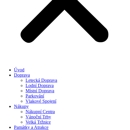
Úvod
Doprava
Letecká Doprava
Lodní Doprava
Místní Doprava
Parkování
Vlakové Spojení
Nákupy
Nákupní Centra
Vánoční Trhy
Velká Tržnice
Památky a Atrakce