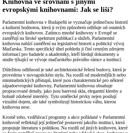
Knihovna ve srovnání s jinými
evropskými knihovnami: Jak se liší?
Parlamentní knihovna v Budapešti se vyznačuje jedinečnou historií
a kulturní hodnotou, která ji svým způsobem odlišuje od ostatních
evropských knihoven. Zatímco mnohé knihovny v Evropě se
zaměřují na široké spektrum publikací a služeb, Parlamentní
knihovna nabízí zaměření na legislativní historii a politický vývoj
Maďarska. Tento specifický úhel pohledu ji činí cenným zdrojem
informací pro badatele a akademiky, kteří hledají dokumenty a
studie týkající se vývoje maďarského právního rámce a institucí.
Důležitou odlišností je také architektonické řešení budovy, která je
provedena v novogotickém stylu. Na rozdíl od modernějších nebo
minimalistických přístupů, které jsou charakteristické pro některé
západoevropské knihovny, Parlamentní knihovna obsahuje
propracované detaily, jako jsou barevná skla, elegantní klenby a
bohatě zdobené interiéry. Tyto umělecké prvky nejen posilují
vizuální dojem, ale také symbolizují historickou váhu, kterou
knihovna nese.
Kromě toho, vzdělávací programy a akce pořádané v Parlamentní
knihovně reflektují její jedinečné postavení jakožto instituci, která
propojuje literaturu s politikou. Na rozdíl od jiných knihoven, které