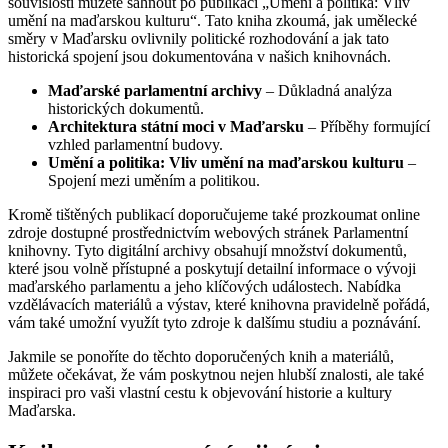
souvislosti můžete sáhnout po publikaci „Umění a politika: Vliv
umění na maďarskou kulturu“. Tato kniha zkoumá, jak umělecké
směry v Maďarsku ovlivnily politické rozhodování a jak tato
historická spojení jsou dokumentována v našich knihovnách.
Maďarské parlamentní archivy
– Důkladná analýza
historických dokumentů.
Architektura státní moci v Maďarsku
– Příběhy formující
vzhled parlamentní budovy.
Umění a politika: Vliv umění na maďarskou kulturu
–
Spojení mezi uměním a politikou.
Kromě tištěných publikací doporučujeme také prozkoumat online
zdroje dostupné prostřednictvím webových stránek Parlamentní
knihovny. Tyto digitální archivy obsahují množství dokumentů,
které jsou volně přístupné a poskytují detailní informace o vývoji
maďarského parlamentu a jeho klíčových událostech. Nabídka
vzdělávacích materiálů a výstav, které knihovna pravidelně pořádá,
vám také umožní využít tyto zdroje k dalšímu studiu a poznávání.
Jakmile se ponoříte do těchto doporučených knih a materiálů,
můžete očekávat, že vám poskytnou nejen hlubší znalosti, ale také
inspiraci pro vaši vlastní cestu k objevování historie a kultury
Maďarska.