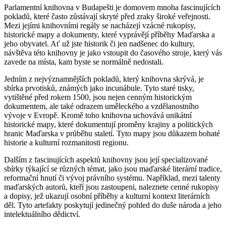
Parlamentní knihovna v Budapešti je domovem mnoha fascinujících
pokladů, které často zůstávají skryté před zraky široké veřejnosti.
Mezi jejími knihovními regály se nacházejí vzácné rukopisy,
historické mapy a dokumenty, které vyprávějí příběhy Maďarska a
jeho obyvatel. Ať už jste historik či jen nadšenec do kultury,
návštěva této knihovny je jako vstoupit do časového stroje, který vás
zavede na místa, kam byste se normálně nedostali.
Jedním z nejvýznamnějších pokladů, který knihovna skrývá, je
sbírka prvotisků, známých jako incunábule. Tyto staré tisky,
vytištěné před rokem 1500, jsou nejen cenným historickým
dokumentem, ale také odrazem uměleckého a vzdělanostního
vývoje v Evropě. Kromě toho knihovna uchovává unikátní
historické mapy, které dokumentují proměny krajiny a politických
hranic Maďarska v průběhu staletí. Tyto mapy jsou důkazem bohaté
historie a kulturní rozmanitosti regionu.
Dalším z fascinujících aspektů knihovny jsou její specializované
sbírky týkající se různých témat, jako jsou maďarské literární tradice,
reformační hnutí či vývoj právního systému. Například, mezi talenty
maďarských autorů, kteří jsou zastoupeni, naleznete cenné rukopisy
a dopisy, jež ukazují osobní příběhy a kulturní kontext literárních
děl. Tyto artefakty poskytují jedinečný pohled do duše národa a jeho
intelektuálního dědictví.