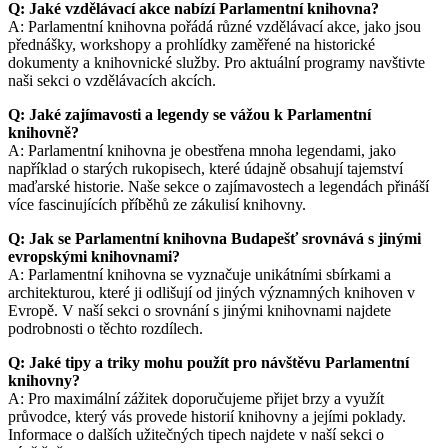
Q: Jaké vzdělávací akce nabízí Parlamentní knihovna?
A: Parlamentní knihovna pořádá různé vzdělávací akce, jako jsou
přednášky, workshopy a prohlídky zaměřené na historické
dokumenty a knihovnické služby. Pro aktuální programy navštivte
naši sekci o vzdělávacích akcích.
Q: Jaké zajímavosti a legendy se vážou k Parlamentní
knihovně?
A: Parlamentní knihovna je obestřena mnoha legendami, jako
například o starých rukopisech, které údajně obsahují tajemství
maďarské historie. Naše sekce o zajímavostech a legendách přináší
více fascinujících příběhů ze zákulisí knihovny.
Q: Jak se Parlamentní knihovna Budapešť srovnává s jinými
evropskými knihovnami?
A: Parlamentní knihovna se vyznačuje unikátními sbírkami a
architekturou, které ji odlišují od jiných významných knihoven v
Evropě. V naší sekci o srovnání s jinými knihovnami najdete
podrobnosti o těchto rozdílech.
Q: Jaké tipy a triky mohu použít pro návštěvu Parlamentní
knihovny?
A: Pro maximální zážitek doporučujeme přijet brzy a využít
průvodce, který vás provede historií knihovny a jejími poklady.
Informace o dalších užitečných tipech najdete v naší sekci o