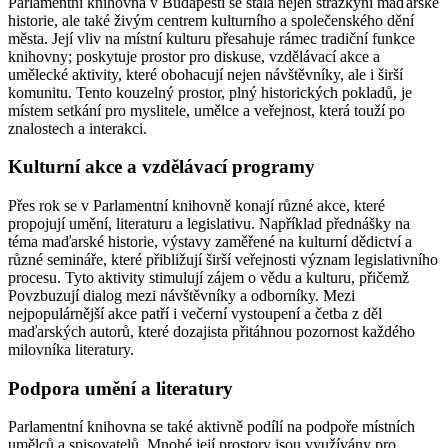
Parlamentní knihovna v Budapešti se stala nejen strážkyní maďarské
historie, ale také živým centrem kulturního a společenského dění
města. Její vliv na místní kulturu přesahuje rámec tradiční funkce
knihovny; poskytuje prostor pro diskuse, vzdělávací akce a
umělecké aktivity, které obohacují nejen návštěvníky, ale i širší
komunitu. Tento kouzelný prostor, plný historických pokladů, je
místem setkání pro myslitele, umělce a veřejnost, která touží po
znalostech a interakci.
Kulturní akce a vzdělávací programy
Přes rok se v Parlamentní knihovně konají různé akce, které
propojují umění, literaturu a legislativu. Například přednášky na
téma maďarské historie, výstavy zaměřené na kulturní dědictví a
různé semináře, které přibližují širší veřejnosti význam legislativního
procesu. Tyto aktivity stimulují zájem o vědu a kulturu, přičemž
Povzbuzují dialog mezi návštěvníky a odborníky. Mezi
nejpopulárnější akce patří i večerní vystoupení a četba z děl
maďarských autorů, které dozajista přitáhnou pozornost každého
milovníka literatury.
Podpora umění a literatury
Parlamentní knihovna se také aktivně podílí na podpoře místních
umělců a spisovatelů. Mnohé její prostory jsou využívány pro