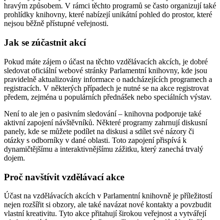
hravým způsobem. V rámci těchto programů se často organizují také
prohlídky knihovny, které nabízejí unikátní pohled do prostor, které
nejsou běžně přístupné veřejnosti.
Jak se zúčastnit akcí
Pokud máte zájem o účast na těchto vzdělávacích akcích, je dobré
sledovat oficiální webové stránky Parlamentní knihovny, kde jsou
pravidelně aktualizovány informace o nadcházejících programech a
registracích. V některých případech je nutné se na akce registrovat
předem, zejména u populárních přednášek nebo speciálních výstav.
Není to ale jen o pasivním sledování – knihovna podporuje také
aktivní zapojení návštěvníků. Některé programy zahrnují diskusní
panely, kde se můžete podílet na diskusi a sdílet své názory či
otázky s odborníky v dané oblasti. Toto zapojení přispívá k
dynamičtějšímu a interaktivnějšímu zážitku, který zanechá trvalý
dojem.
Proč navštívit vzdělávací akce
Účast na vzdělávacích akcích v Parlamentní knihovně je příležitostí
nejen rozšířit si obzory, ale také navázat nové kontakty a povzbudit
vlastní kreativitu. Tyto akce přitahují širokou veřejnost a vytvářejí