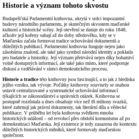
Historie a význam tohoto skvostu
Budapešťská Parlamentní knihovna, ukrytá v srdci impozantní
budovy národního parlamentu, je skutečným skvostem maďarské
kulturní a historické scény. Její otevření se datuje do roku 1848,
ačkoliv její kořeny sahají až do doby středověku, kdy se v
Maďarsku začala formovat tradice uchovávání dokumentů a
důležitých publikací. Parlamentní knihovna funguje nejen jako
zásobárna znalostí, ale také jako symbol národní identity a pokladu
pro badatele a historiky. Její význam přetrvává nejen díky bohatství
volně dostupných informací, ale také jako místo, které podporuje
diskusi a vzdělávání v rámci demokratického procesu.
Historie a tradice
této knihovny jsou fascinující, a to jak z hlediska
jejího vzniku, tak vývoje. Počátky knihovny souvisely se snahou
ustavit centralizované a systematické uchovávání informací
týkajících se zákonodárství a správních otázek. Knihovna se
postupně rozrůstala a dnes obsahuje více než tři miliony svazků,
které zahrnují jak právní dokumenty, tak literární díla a vědecké
publikace. V průběhu let byla knihovna svědkem mnoha
historických událostí – od revolucí přes období komunismu až po
demokratizaci Maďarska. Její existence je tedy zasazena do kontextu
důležitých historických milníků, které formovaly maďarskou
společnost.