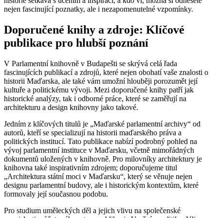
historie setkává s učením a inspirací, a kdo ví, možná si odnesete
nejen fascinující poznatky, ale i nezapomenutelné vzpomínky.
Doporučené knihy a zdroje: Klíčové
publikace pro hlubší poznání
V Parlamentní knihovně v Budapešti se skrývá celá řada
fascinujících publikací a zdrojů, které nejen obohatí vaše znalosti o
historii Maďarska, ale také vám umožní hlouběji porozumět její
kultuře a politickému vývoji. Mezi doporučené knihy patří jak
historické analýzy, tak i odborné práce, které se zaměřují na
architekturu a design knihovny jako takové.
Jedním z klíčových titulů je „Maďarské parlamentní archivy“ od
autorů, kteří se specializují na historii maďarského práva a
politických institucí. Tato publikace nabízí podrobný pohled na
vývoj parlamentní instituce v Maďarsku, včetně mimořádných
dokumentů uložených v knihovně. Pro milovníky architektury je
knihovna také inspirativním zdrojem; doporučujeme titul
„Architektura státní moci v Maďarsku“, který se věnuje nejen
designu parlamentní budovy, ale i historickým kontextům, které
formovaly její současnou podobu.
Pro studium uměleckých děl a jejich vlivu na společenské