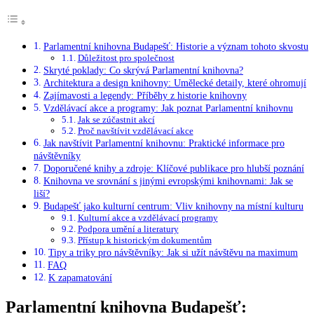
Parlamentní knihovna Budapešť: Historie a význam tohoto skvostu
Důležitost pro společnost
Skryté poklady: Co skrývá Parlamentní knihovna?
Architektura a design knihovny: Umělecké detaily, které ohromují
Zajímavosti a legendy: Příběhy z historie knihovny
Vzdělávací akce a programy: Jak poznat Parlamentní knihovnu
Jak se zúčastnit akcí
Proč navštívit vzdělávací akce
Jak navštívit Parlamentní knihovnu: Praktické informace pro
návštěvníky
Doporučené knihy a zdroje: Klíčové publikace pro hlubší poznání
Knihovna ve srovnání s jinými evropskými knihovnami: Jak se
liší?
Budapešť jako kulturní centrum: Vliv knihovny na místní kulturu
Kulturní akce a vzdělávací programy
Podpora umění a literatury
Přístup k historickým dokumentům
Tipy a triky pro návštěvníky: Jak si užít návštěvu na maximum
FAQ
K zapamatování
Parlamentní knihovna Budapešť: