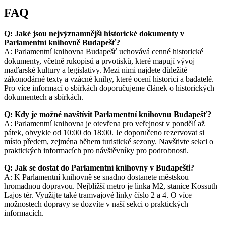
FAQ
Q: Jaké jsou nejvýznamnější historické dokumenty v
Parlamentní knihovně Budapešť?
A: Parlamentní knihovna Budapešť uchovává cenné historické
dokumenty, včetně rukopisů a prvotisků, které mapují vývoj
maďarské kultury a legislativy. Mezi nimi najdete důležité
zákonodárné texty a vzácné knihy, které ocení historici a badatelé.
Pro více informací o sbírkách doporučujeme článek o historických
dokumentech a sbírkách.
Q: Kdy je možné navštívit Parlamentní knihovnu Budapešť?
A: Parlamentní knihovna je otevřena pro veřejnost v pondělí až
pátek, obvykle od 10:00 do 18:00. Je doporučeno rezervovat si
místo předem, zejména během turistické sezony. Navštivte sekci o
praktických informacích pro návštěvníky pro podrobnosti.
Q: Jak se dostat do Parlamentní knihovny v Budapešti?
A: K Parlamentní knihovně se snadno dostanete městskou
hromadnou dopravou. Nejbližší metro je linka M2, stanice Kossuth
Lajos tér. Využijte také tramvajové linky číslo 2 a 4. O více
možnostech dopravy se dozvíte v naší sekci o praktických
informacích.