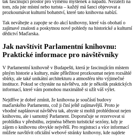
tak fascinující prostor pro výměnu myšlenek a nápadů. Nezáleží na
tom, zda jste místní nebo turista – každý má šanci objevovat a
prozkoumávat kulturní bohatství, které tato knihovna nabízí.
Tak neváhejte a zapojte se do akcí knihovny, které vás obohatí o
zajímavé znalosti a poskytnou nové pohledy na historické a kulturní
dědictví Maďarska.
Jak navštívit Parlamentní knihovnu:
Praktické informace pro návštěvníky
V Parlamentní knihovně v Budapešti, která je fascinujícím místem
plným historie a kultury, máte příležitost prozkoumat nejen rozsáhlé
sbírky, ale také unikátní architekturu a atmosféru této výjimečné
instituce. Pokud se chystáte na návštěvu, zde je několik praktických
informací, které vám pomohou maximálně si užít váš výlet.
Nejdříve je dobré zmínit, že knihovna je součástí budovy
maďarského Parlamentu, což ji činí ještě zajímavější. Proto je
vhodné naplánovat návštěvu tak, abyste si mohli prohlédnout nejen
knihovnu, ale i samotný Parlament. Doporučuje se rezervovat si
prohlídku v předstihu, zejména během turistické sezóny, kdy je
zájem o knihovnu obvykle největší. Pro registraci a více informací
můžete navštívit oficiální webové stránky knihovny, kde najdete