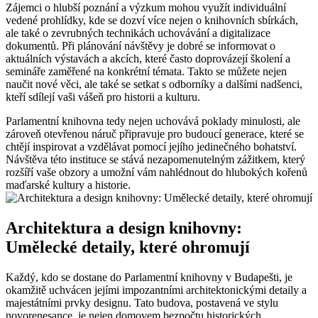
Zájemci o hlubší poznání a výzkum mohou využít individuální
vedené prohlídky, kde se dozví více nejen o knihovních sbírkách,
ale také o zevrubných technikách uchovávání a digitalizace
dokumentů. Při plánování návštěvy je dobré se informovat o
aktuálních výstavách a akcích, které často doprovázejí školení a
semináře zaměřené na konkrétní témata. Takto se můžete nejen
naučit nové věci, ale také se setkat s odborníky a dalšími nadšenci,
kteří sdílejí vaši vášeň pro historii a kulturu.
Parlamentní knihovna tedy nejen uchovává poklady minulosti, ale
zároveň otevřenou náruč připravuje pro budoucí generace, které se
chtějí inspirovat a vzdělávat pomocí jejího jedinečného bohatství.
Návštěva této instituce se stává nezapomenutelným zážitkem, který
rozšíří vaše obzory a umožní vám nahlédnout do hlubokých kořenů
maďarské kultury a historie.
Architektura a design knihovny:
Umělecké detaily, které ohromují
Každý, kdo se dostane do Parlamentní knihovny v Budapešti, je
okamžitě uchvácen jejími impozantními architektonickými detaily a
majestátními prvky designu. Tato budova, postavená ve stylu
novorenesance, je nejen domovem bezpočtu historických