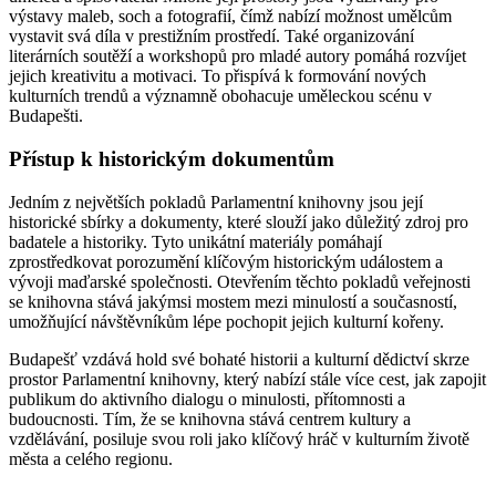
výstavy maleb, soch a fotografií, čímž nabízí možnost umělcům
vystavit svá díla v prestižním prostředí. Také organizování
literárních soutěží a workshopů pro mladé autory pomáhá rozvíjet
jejich kreativitu a motivaci. To přispívá k formování nových
kulturních trendů a významně obohacuje uměleckou scénu v
Budapešti.
Přístup k historickým dokumentům
Jedním z největších pokladů Parlamentní knihovny jsou její
historické sbírky a dokumenty, které slouží jako důležitý zdroj pro
badatele a historiky. Tyto unikátní materiály pomáhají
zprostředkovat porozumění klíčovým historickým událostem a
vývoji maďarské společnosti. Otevřením těchto pokladů veřejnosti
se knihovna stává jakýmsi mostem mezi minulostí a současností,
umožňující návštěvníkům lépe pochopit jejich kulturní kořeny.
Budapešť vzdává hold své bohaté historii a kulturní dědictví skrze
prostor Parlamentní knihovny, který nabízí stále více cest, jak zapojit
publikum do aktivního dialogu o minulosti, přítomnosti a
budoucnosti. Tím, že se knihovna stává centrem kultury a
vzdělávání, posiluje svou roli jako klíčový hráč v kulturním životě
města a celého regionu.