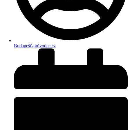
Budapešť-průvodce.cz