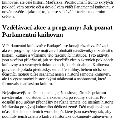
knihovně, ale celé historii Maďarska. Prozkoumání těchto skrytých
pokladů vám otevře oči a dovolí vám vidět Parlamentní knihovnu v
novém světle – jako místo, kde se setkává historie s moderním
světem.
Vzdělávací akce a programy: Jak poznat
Parlamentní knihovnu
V Parlamentní knihovně v Budapešti se konají různé vzdělávací
akce a programy, které mají za cíl obohatit návštěvníky o znalosti o
historii, kultuře a významu této fascinující instituce. Tyto aktivity
jsou skvělou příležitostí, jak se dozvědět více o skrytých pokladech
knihovny a o vzácných dokumentech, které obsahuje. Knihovna
pravidelně pořádá přednášky, semináře a dílny, během nichž se
účastníci mohou blíže seznámit nejen s historií samotné knihovny,
ale i s významnými historickými událostmi a osobnostmi, které
formovaly maďarskou kulturu.
Nejzajímavější na těchto akcích je, že oslovují široké spektrum
návštěvníků – od studentů a akademiků po rodiny s dětmi. Pro
dospělé jsou určeny přednášky na různá témata, od literární historie
Maďarska po vývoj kulturního dědictví země. Děti mají možnost
účastnit se interaktivních workshopů, které jsou navrženy tak, aby
podnítily jejich zájem o knihy a historické dokumenty zábavným a