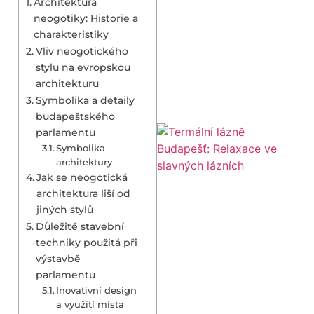
Architektura
neogotiky: Historie a
charakteristiky
Vliv neogotického
stylu na evropskou
architekturu
Symbolika a detaily
budapešťského
parlamentu
Symbolika
architektury
Jak se neogotická
architektura liší od
jiných stylů
Důležité stavební
techniky použitá při
výstavbě
parlamentu
Inovativní design
a využití místa