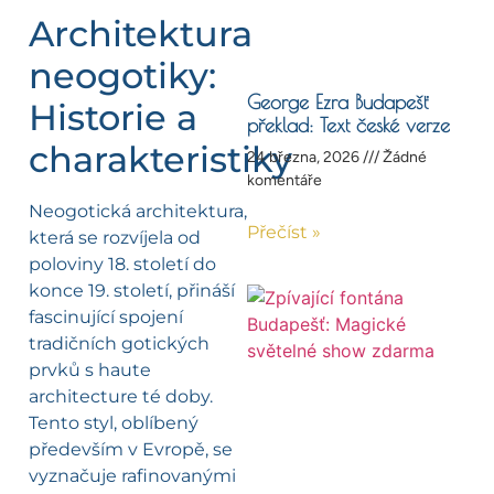
Architektura
neogotiky:
George Ezra Budapešť
Historie a
překlad: Text české verze
charakteristiky
24 března, 2026
Žádné
komentáře
Neogotická architektura,
Přečíst »
která se rozvíjela od
poloviny 18. století do
konce 19. století, přináší
fascinující spojení
tradičních gotických
prvků s haute
architecture té doby.
Tento styl, oblíbený
především v Evropě, se
vyznačuje rafinovanými