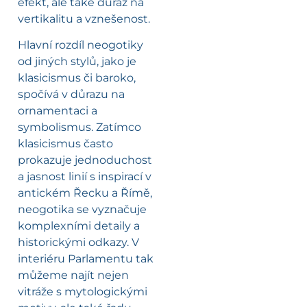
efekt, ale také důraz na
vertikalitu a vznešenost.
Hlavní rozdíl neogotiky
od jiných stylů, jako je
klasicismus či baroko,
spočívá v důrazu na
ornamentaci a
symbolismus. Zatímco
klasicismus často
prokazuje jednoduchost
a jasnost linií s inspirací v
antickém Řecku a Římě,
neogotika se vyznačuje
komplexními detaily a
historickými odkazy. V
interiéru Parlamentu tak
můžeme najít nejen
vitráže s mytologickými