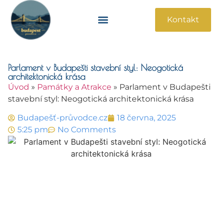
Kontakt
Památky A Atrakce
Praktické Informace
Parlament v Budapešti stavební styl: Neogotická
architektonická krása
Úvod
»
Památky a Atrakce
»
Parlament v Budapešti
stavební styl: Neogotická architektonická krása
Budapešť-průvodce.cz
18 června, 2025
5:25 pm
No Comments