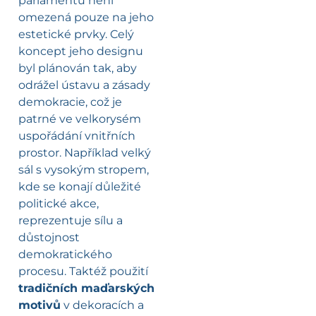
parlamentu není
omezená pouze na jeho
estetické prvky. Celý
koncept jeho designu
byl plánován tak, aby
odrážel ústavu a zásady
demokracie, což je
patrné ve velkorysém
uspořádání vnitřních
prostor. Například velký
sál s vysokým stropem,
kde se konají důležité
politické akce,
reprezentuje sílu a
důstojnost
demokratického
procesu. Taktéž použití
tradičních maďarských
motivů
v dekoracích a