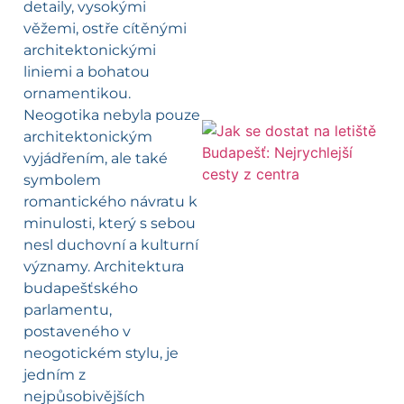
detaily, vysokými
věžemi, ostře cítěnými
architektonickými
liniemi a bohatou
ornamentikou.
Neogotika nebyla pouze
architektonickým
vyjádřením, ale také
l
symbolem
romantického návratu k
minulosti, který s sebou
nesl duchovní a kulturní
významy. Architektura
budapešťského
parlamentu,
postaveného v
neogotickém stylu, je
jedním z
nejpůsobivějších