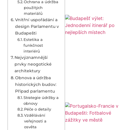
Ochrana a údržba
použitých
materiálů
Vnitřní uspořádání a
design Parlamentu v
Budapešti
Estetika a
funkčnost
interiérů
Nejvýznamnější
prvky neogotické
architektury
Obnova a údržba
historických budov:
Případ parlamentu
Strategie údržby a
obnovy
Péče o detaily
Vzdělávání
veřejnosti a
osvěta