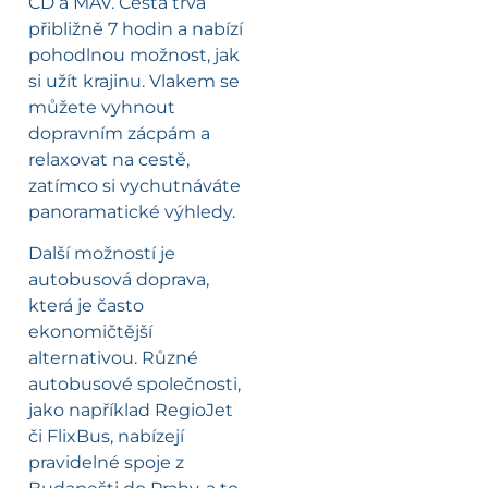
ČD a MÁV. Cesta trvá
přibližně 7 hodin a nabízí
pohodlnou možnost, jak
si užít krajinu. Vlakem se
můžete vyhnout
dopravním zácpám a
relaxovat na cestě,
zatímco si vychutnáváte
panoramatické výhledy.
Další možností je
autobusová doprava,
která je často
ekonomičtější
alternativou. Různé
autobusové společnosti,
jako například RegioJet
či FlixBus, nabízejí
pravidelné spoje z