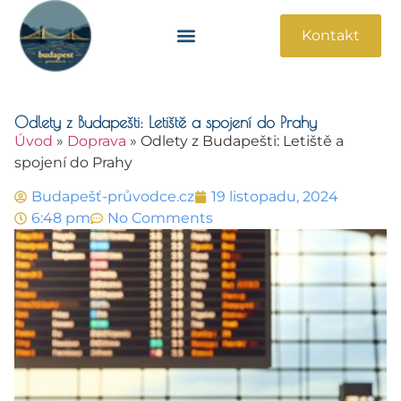
Kontakt
Památky A Atrakce
Praktické Informace
Odlety z Budapešti: Letiště a spojení do Prahy
Úvod
»
Doprava
»
Odlety z Budapešti: Letiště a
spojení do Prahy
Budapešť-průvodce.cz
19 listopadu, 2024
6:48 pm
No Comments