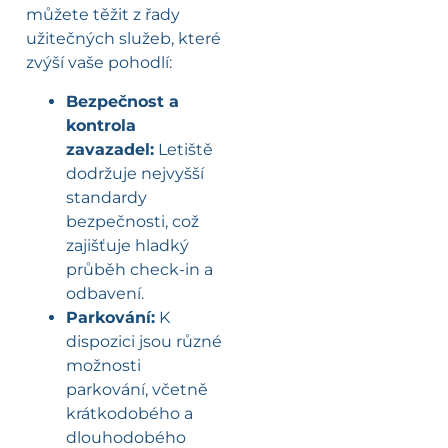
můžete těžit z řady
užitečných služeb, které
zvýší vaše pohodlí:
Bezpečnost a
kontrola
zavazadel:
Letiště
dodržuje nejvyšší
standardy
bezpečnosti, což
zajišťuje hladký
průběh check-in a
odbavení.
Parkování:
K
dispozici jsou různé
možnosti
parkování, včetně
krátkodobého a
dlouhodobého