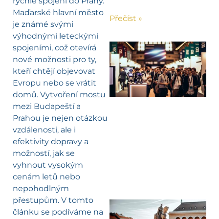
rychlé spojení do Prahy.
Maďarské hlavní město
Přečíst »
je známé svými
výhodnými leteckými
spojeními, což otevírá
nové možnosti pro ty,
kteří chtějí objevovat
Evropu nebo se vrátit
domů. Vytvoření mostu
mezi Budapeští a
Prahou je nejen otázkou
vzdálenosti, ale i
efektivity dopravy a
možností, jak se
vyhnout vysokým
cenám letů nebo
nepohodlným
přestupům. V tomto
článku se podíváme na