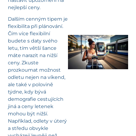
nastavit upozornění na
nejlepší ceny.
Dalším cenným tipem je
flexibilita při plánování.
Čím více flexibilní
budete s daty svého
letu, tím větší šance
l
máte narazit na nižší
ceny. Zkuste
prozkoumat možnost
odletu nejen na víkend,
ale také v polovině
týdne, kdy bývá
demografie cestujících
jiná a ceny letenek
mohou být nižší.
Například, odlety v úterý
a středu obvykle
vycházejí levněji než