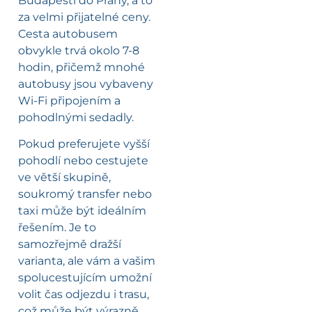
Budapešti do Prahy, a to
za velmi přijatelné ceny.
Cesta autobusem
obvykle trvá okolo 7-8
hodin, přičemž mnohé
autobusy jsou vybaveny
Wi-Fi připojením a
pohodlnými sedadly.
Pokud preferujete vyšší
pohodlí nebo cestujete
ve větší skupině,
soukromý transfer nebo
taxi může být ideálním
řešením. Je to
samozřejmě dražší
varianta, ale vám a vašim
spolucestujícím umožní
volit čas odjezdu i trasu,
což může být výrazně