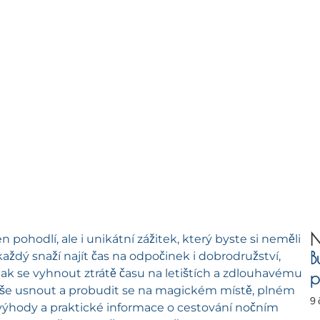
N
ohodlí, ale i unikátní zážitek, který byste si neměli
B
ždý snaží najít čas na odpočinek i dobrodružství,
, jak se vyhnout ztrátě času na letištích a zdlouhavému
p
še usnout a probudit se na magickém místě, plném
9 
 výhody a praktické informace o cestování nočním