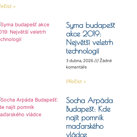
řečíst »
Syma budapešť
akce 2019:
Největší veletrh
technologií
3 dubna, 2026
Žádné
komentáře
Přečíst »
Socha Arpáda
Budapešť: Kde
najít pomník
maďarského
vládce