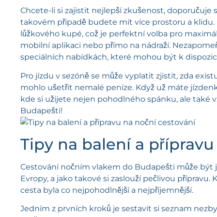
Chcete-li si zajistit nejlepší zkušenost, doporučuje 
takovém případě budete mít více prostoru a klidu.
lůžkového kupé, což je perfektní volba pro maximál
mobilní aplikaci nebo přímo na nádraží. Nezapomeň
speciálních nabídkách, které mohou být k dispozici
Pro jízdu v sezóně se může vyplatit zjistit, zda exis
mohlo ušetřit nemalé peníze. Když už máte jízdenk
kde si užijete nejen pohodlného spánku, ale také 
Budapešti!
Tipy na balení a přípravu
Cestování nočním vlakem do Budapešti může být je
Evropy, a jako takové si zaslouží pečlivou přípravu. K
cesta byla co nejpohodlnější a nejpříjemnější.
Jedním z prvních kroků je sestavit si seznam nezby