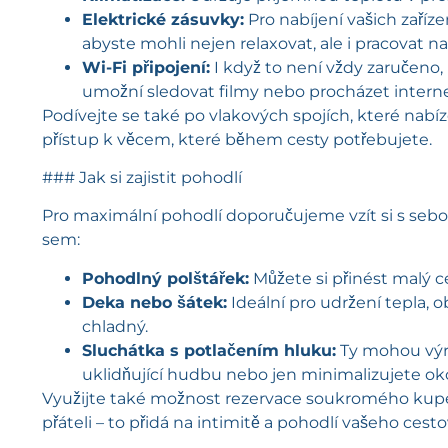
Elektrické zásuvky:
Pro nabíjení vašich zaříze
abyste mohli nejen relaxovat, ale i pracovat na
Wi-Fi připojení:
I když to není vždy zaručeno,
umožní sledovat filmy nebo procházet interne
Podívejte se také po vlakových spojích, které nabíz
přístup k věcem, které během cesty potřebujete.
### Jak si zajistit pohodlí
Pro maximální pohodlí doporučujeme vzít si s sebo
sem:
Pohodlný polštářek:
Můžete si přinést malý ce
Deka nebo šátek:
Ideální pro udržení tepla, 
chladný.
Sluchátka s potlačením hluku:
Ty mohou výra
uklidňující hudbu nebo jen minimalizujete oko
Využijte také možnost rezervace soukromého kupé
přáteli – to přidá na intimitě a pohodlí vašeho cesto