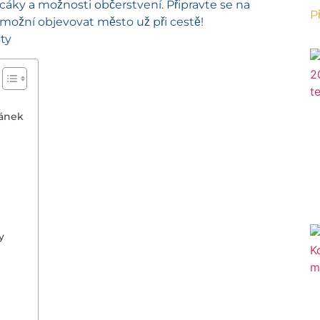
áky a možnosti občerstvení. Připravte se na
P
možní objevovat město už při cestě!
pánek
y