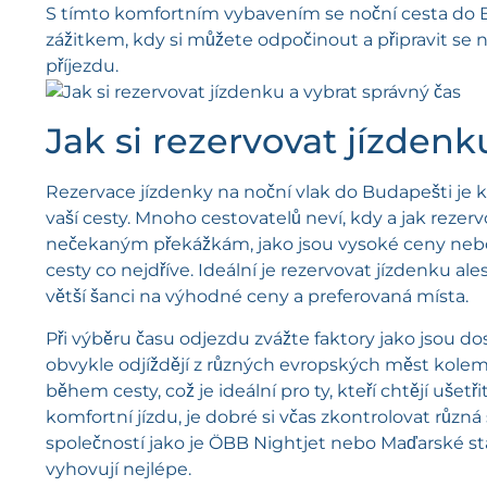
S tímto komfortním vybavením se noční cesta do B
zážitkem, kdy si můžete odpočinout a připravit s
příjezdu.
Jak si rezervovat jízdenk
Rezervace jízdenky na noční vlak do Budapešti je k
vaší cesty. Mnoho cestovatelů neví, kdy a jak rezerv
nečekaným překážkám, jako jsou vysoké ceny nebo
cesty co nejdříve. Ideální je rezervovat jízdenku 
větší šanci na výhodné ceny a preferovaná místa.
Při výběru času odjezdu zvážte faktory jako jsou do
obvykle odjíždějí z různých evropských měst kole
během cesty, což je ideální pro ty, kteří chtějí ušet
komfortní jízdu, je dobré si včas zkontrolovat různ
společností jako je ÖBB Nightjet nebo Maďarské stát
vyhovují nejlépe.