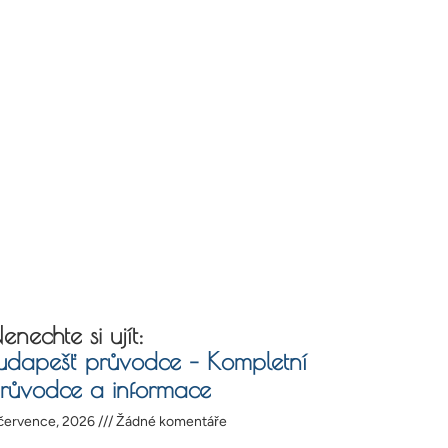
enechte si ujít:
udapešť průvodce – Kompletní
růvodce a informace
července, 2026
Žádné komentáře