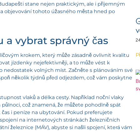
udapešti stane nejen praktickým, ale i příjemným
e na objevování tohoto úžasného města hned po
G
v
u a vybrat správný čas
24
P
líčovým krokem, který může zásadně ovlivnit kvalitu
ovat jízdenky nejefektivněji, a to může vést k
 nedostatek volných míst. Začněte s plánováním své
alespoň několik týdnů před odjezdem, což vám poskytne
stupnost vlaků a délka cesty. Například noční vlaky
m půlnoci, což znamená, že můžete pohodlně spát
řit čas i peníze na ubytování. Pokud preferujete
á spojení na internetových stránkách železničních
ní železnice (MÁV), abyste si našli spojení, která vám