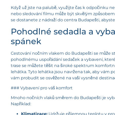
Když už jste na palubě, využijte čas k odpočinku neb
nebo sledování filmu může být skvělým způsobem, ja
se dostanete z nádraží do centra Budapešti, abyste
Pohodlné sedadla a vyba
spánek
Cestování nočním vlakem do Budapešti se může stát
pohodlnému uspořádání sedaček a vybavení, které v
trase se můžete těšit na široké spektrum komfortn
lehátka. Tyto lehátka jsou navržena tak, aby vám 
vám probudit se osvěžené na vaší vysněné destinac
### Vybavení pro váš komfort
Mnoho nočních vlaků směrem do Budapešti je vybav
Například:
Klimatizace:
Udržuje příjemnou teplotu v prost