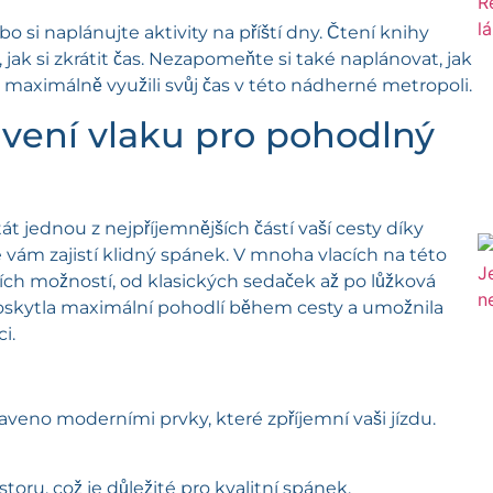
o si naplánujte aktivity na příští dny. Čtení knihy
k si zkrátit čas. Nezapomeňte si také naplánovat, jak
 maximálně využili svůj čas v této nádherné metropoli.
vení vlaku pro pohodlný
 jednou z nejpříjemnějších částí vaší cesty díky
ám zajistí klidný spánek. V mnoha vlacích na této
ích možností, od klasických sedaček až po lůžková
poskytla maximální pohodlí během cesty a umožnila
i.
eno moderními prvky, které zpříjemní vaši jízdu.
oru, což je důležité pro kvalitní spánek.