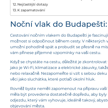
Nejčastější dotazy
K zapamatování
Noční vlak do Budapešti
Cestování nočním vlakem do Budapešti je fascinujíc
možnost si odpočinout během cesty. V některých vl
umožní pohodlně spát a probudit se přesně na místě
vám přinese příjemné vzpomínky na vaši cestu.
Když se chystáte na cestu, důležité je zkontrolova
jako je Wi-Fi, klimatizace a elektrické zásuvky, ta
nebo relaxačně. Nezapomeňte si vzít s sebou deku 
věci jako sluchátka, které potlačí okolní hluk.
Rovněž byste neměli zapomenout na přípravu vaší 
měla být provedena dostatečně dopředu, aby byly do
odjezdu, který vám vyhovuje, ideálně takový, abyste
objevování města.