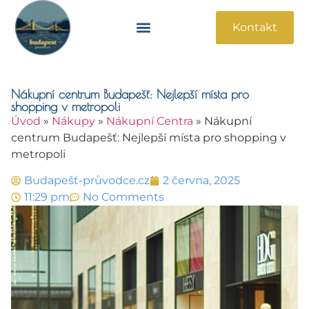
Kontakt
Památky A Atrakce
Praktické Informace
Nákupní centrum Budapešť: Nejlepší místa pro
shopping v metropoli
Úvod
»
Nákupy
»
Nákupní Centra
»
Nákupní
centrum Budapešť: Nejlepší místa pro shopping v
metropoli
Budapešť-průvodce.cz
2 června, 2025
11:29 pm
No Comments