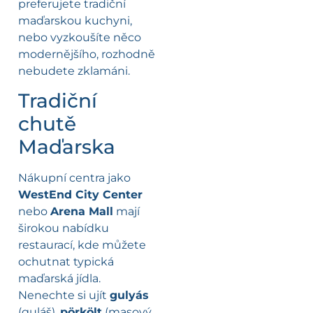
preferujete tradiční
maďarskou kuchyni,
nebo vyzkoušíte něco
modernějšího, rozhodně
nebudete zklamáni.
Tradiční
chutě
Maďarska
Nákupní centra jako
WestEnd City Center
nebo
Arena Mall
mají
širokou nabídku
restaurací, kde můžete
ochutnat typická
maďarská jídla.
Nenechte si ujít
gulyás
(guláš),
pörkölt
(masový