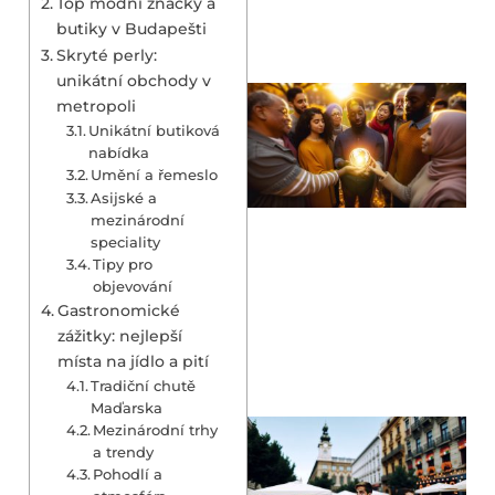
Top módní značky a
butiky v Budapešti
Skryté perly:
unikátní obchody v
metropoli
Unikátní butiková
nabídka
Umění a řemeslo
Asijské a
mezinárodní
speciality
Tipy pro
objevování
Gastronomické
zážitky: nejlepší
místa na jídlo a pití
Tradiční chutě
Maďarska
Mezinárodní trhy
a trendy
Pohodlí a