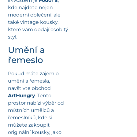
skvostem je
Fodor’s
,
kde najdete nejen
moderní oblečení, ale
také vintage kousky,
které vám dodají osobitý
styl.
Umění a
řemeslo
Pokud máte zájem o
umění a řemesla,
navštivte obchod
ArtHungry
. Tento
prostor nabízí výběr od
místních umělců a
řemeslníků, kde si
můžete zakoupit
originální kousky, jako