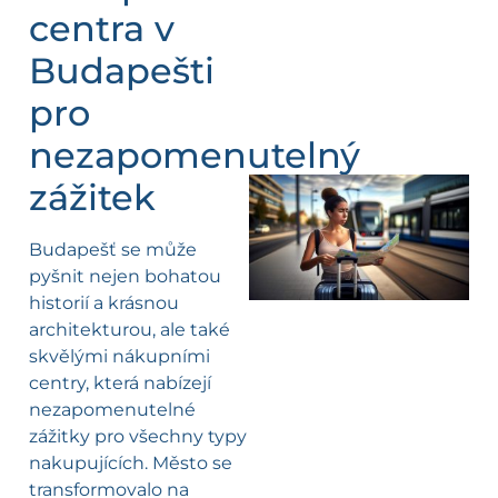
centra v
Budapešti
pro
nezapomenutelný
zážitek
l
Budapešť se může
pyšnit nejen bohatou
historií a krásnou
architekturou, ale také
skvělými nákupními
centry, která nabízejí
nezapomenutelné
zážitky pro všechny typy
nakupujících. Město se
transformovalo na