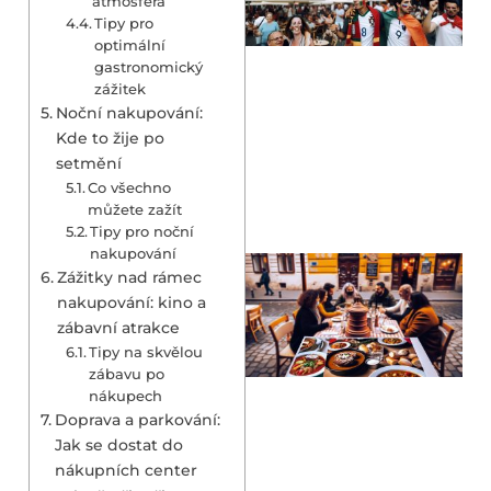
atmosféra
Tipy pro
optimální
gastronomický
zážitek
Noční nakupování:
Kde to žije po
setmění
Co všechno
můžete zažít
Tipy pro noční
nakupování
Zážitky nad rámec
nakupování: kino a
zábavní atrakce
Tipy na skvělou
zábavu po
nákupech
Doprava a parkování:
Jak se dostat do
nákupních center