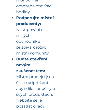
mohou mít
omezené otevírací
hodiny.
Podporujte místní
producenty:
Nakupování u
malých
obchodníků
přispívá k rozvoji
místní komunity.
Buďte otevření
novým
zkušenostem:
Místní prodejci jsou
často odpruženi,
aby sdíleli příběhy o
svých produktech.
Nebojte se je
požádat o radu