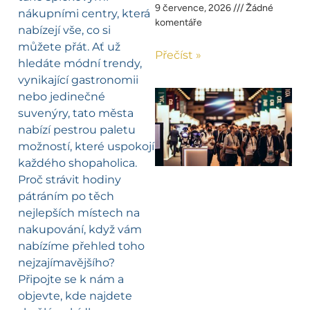
9 července, 2026
Žádné
nákupními centry, která
komentáře
nabízejí vše, co si
můžete přát. Ať už
Přečíst »
hledáte módní trendy,
vynikající gastronomii
nebo jedinečné
suvenýry, tato města
nabízí pestrou paletu
možností, které uspokojí
každého shopaholica.
Proč strávit hodiny
pátráním po těch
nejlepších místech na
nakupování, když vám
nabízíme přehled toho
nejzajímavějšího?
Připojte se k nám a
objevte, kde najdete