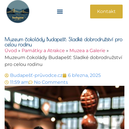
Kontakt
Památky A Atrakce
Praktické Informace
Muzeum čokolády Budapešť: Sladké dobrodružství pro
celou rodinu
Úvod
»
Památky a Atrakce
»
Muzea a Galerie
»
Muzeum čokolády Budapešť: Sladké dobrodružství
pro celou rodinu
Budapešť-průvodce.cz
6 března, 2025
11:59 am
No Comments