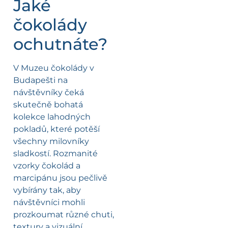
Jaké
čokolády
ochutnáte?
V Muzeu čokolády v
Budapešti na
návštěvníky čeká
skutečně bohatá
kolekce lahodných
pokladů, které potěší
všechny milovníky
sladkostí. Rozmanité
vzorky čokolád a
marcipánu jsou pečlivě
vybírány tak, aby
návštěvníci mohli
prozkoumat různé chuti,
textury a vizuální