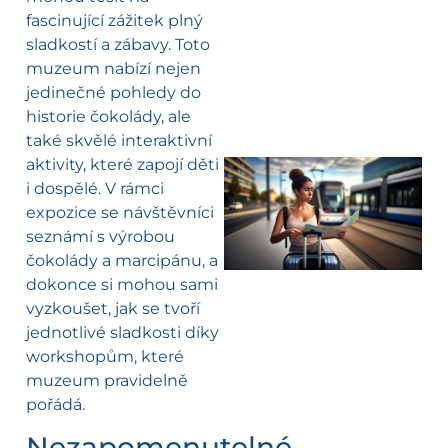
fascinující zážitek plný
sladkostí a zábavy. Toto
muzeum nabízí nejen
jedinečné pohledy do
historie čokolády, ale
také skvělé interaktivní
aktivity, které zapojí děti
i dospělé. V rámci
l
expozice se návštěvníci
seznámí s výrobou
čokolády a marcipánu, a
dokonce si mohou sami
vyzkoušet, jak se tvoří
jednotlivé sladkosti díky
workshopům, které
muzeum pravidelně
pořádá.
Nezapomenutelné