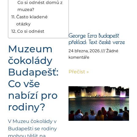
Co si odnést domů z
muzea?
Často kladené
otázky
Co si odnést
George Ezra Budapešť
překlad: Text české verze
Muzeum
24 března, 2026
Žádné
čokolády
komentáře
Budapešť:
Přečíst »
Co vše
nabízí pro
rodiny?
V Muzeu čokolády v
Budapešti se rodiny
mohou těšit na