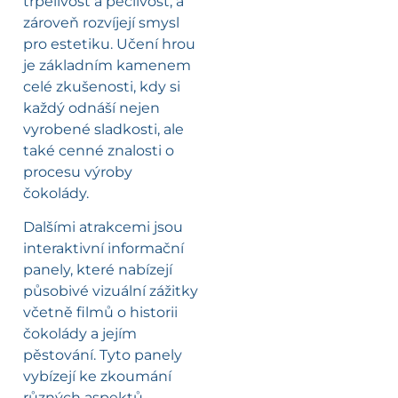
trpělivost a pečlivost, a
zároveň rozvíjejí smysl
pro estetiku. Učení hrou
je základním kamenem
celé zkušenosti, kdy si
každý odnáší nejen
vyrobené sladkosti, ale
také cenné znalosti o
procesu výroby
čokolády.
Dalšími atrakcemi jsou
interaktivní informační
panely, které nabízejí
působivé vizuální zážitky
včetně filmů o historii
čokolády a jejím
pěstování. Tyto panely
vybízejí ke zkoumání
různých aspektů