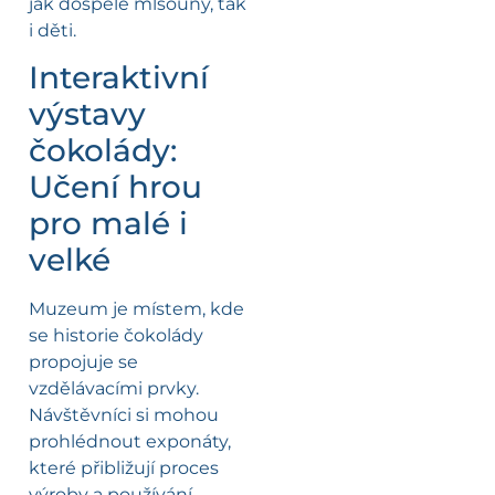
jak dospělé mlsouny, tak
i děti.
Interaktivní
výstavy
čokolády:
Učení hrou
pro malé i
velké
Muzeum je místem, kde
se historie čokolády
propojuje se
vzdělávacími prvky.
Návštěvníci si mohou
prohlédnout exponáty,
které přibližují proces
výroby a používání