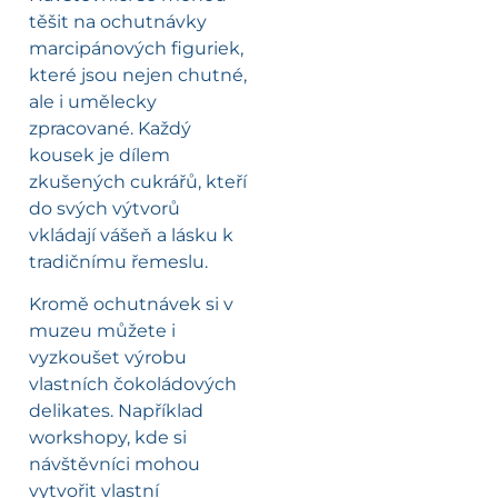
těšit na ochutnávky
marcipánových figuriek,
které jsou nejen chutné,
ale i umělecky
zpracované. Každý
kousek je dílem
zkušených cukrářů, kteří
do svých výtvorů
vkládají vášeň a lásku k
tradičnímu řemeslu.
Kromě ochutnávek si v
muzeu můžete i
vyzkoušet výrobu
vlastních čokoládových
delikates. Například
workshopy, kde si
návštěvníci mohou
vytvořit vlastní