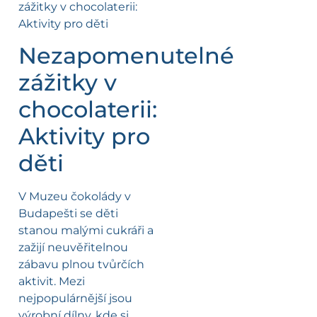
Nezapomenutelné
zážitky v
chocolaterii:
Aktivity pro
děti
V Muzeu čokolády v
Budapešti se děti
stanou malými cukráři a
zažijí neuvěřitelnou
zábavu plnou tvůrčích
aktivit. Mezi
nejpopulárnější jsou
výrobní dílny, kde si