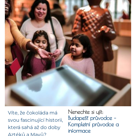
Nenechte si ujít:
Víte, že čokoláda má
Budapešť průvodce –
svou fascinující historii,
Kompletní průvodce a
která sahá až do doby
informace
Aztéků a Mayů?