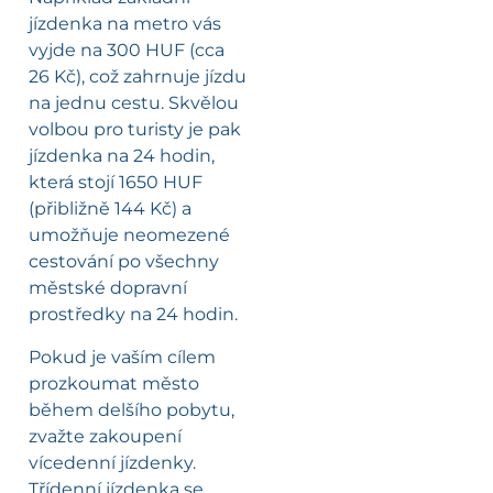
jízdenka na metro vás
vyjde na 300 HUF (cca
26 Kč), což zahrnuje jízdu
na jednu cestu. Skvělou
volbou pro turisty je pak
jízdenka na 24 hodin,
která stojí 1650 HUF
(přibližně 144 Kč) a
umožňuje neomezené
cestování po všechny
městské dopravní
prostředky na 24 hodin.
Pokud je vaším cílem
prozkoumat město
během delšího pobytu,
zvažte zakoupení
vícedenní jízdenky.
Třídenní jízdenka se