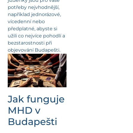
jízdenky jsou pro vaše
potřeby nejvhodnější,
například jednorázové,
vícedenní nebo
předplatné, abyste si
užili co nejvíce pohodlí a
bezstarostnosti při
objevování Budapešti.
Jak funguje
MHD v
Budapešti