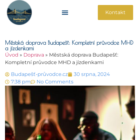
Kontakt
Památky A Atrakce
Praktické Informace
Městská doprava Budapešť: Kompletní průvodce MHD
a jízdenkami
Úvod
»
Doprava
»
Městská doprava Budapešť:
Kompletní průvodce MHD a jízdenkami
Budapešť-průvodce.cz
30 srpna, 2024
7:38 pm
No Comments