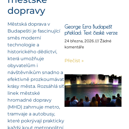
dopravy
Městská doprava v
George Ezra Budapešť
Budapešti je fascinující
překlad: Text české verze
směs moderní
24 března, 2026
Žádné
technologie a
komentáře
historického dědictví,
která umožňuje
Přečíst »
obyvatelům i
návštěvníkům snadno a
efektivně prozkoumávat
krásy města. Rozsáhlá síť
linek městské
hromadné dopravy
(MHD) zahrnuje metro,
tramvaje a autobusy,
které pokrývají prakticky
každý kout metropolitní