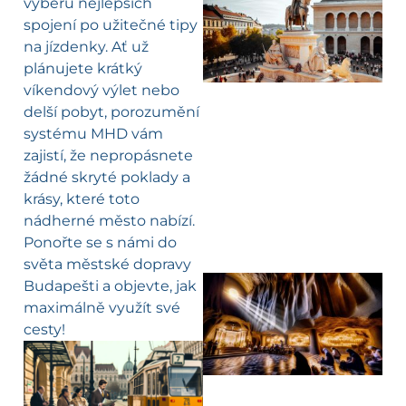
výběru nejlepších
spojení po užitečné tipy
na jízdenky. Ať už
plánujete krátký
víkendový výlet nebo
delší pobyt, porozumění
systému MHD vám
zajistí, že nepropásnete
žádné skryté poklady a
krásy, které toto
nádherné město nabízí.
Ponořte se s námi do
světa městské dopravy
Budapešti a objevte, jak
maximálně využít své
cesty!