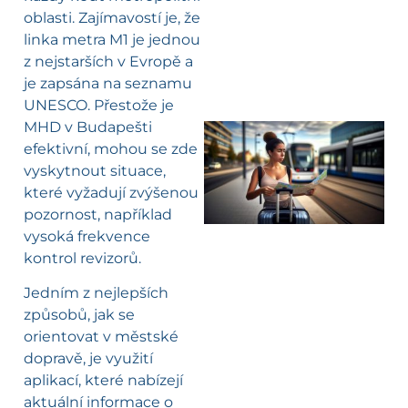
oblasti. Zajímavostí je, že
linka metra M1 je jednou
z nejstarších v Evropě a
je zapsána na seznamu
UNESCO. Přestože je
MHD v Budapešti
efektivní, mohou se zde
l
vyskytnout situace,
které vyžadují zvýšenou
pozornost, například
vysoká frekvence
kontrol revizorů.
Jedním z nejlepších
způsobů, jak se
orientovat v městské
dopravě, je využití
aplikací, které nabízejí
aktuální informace o