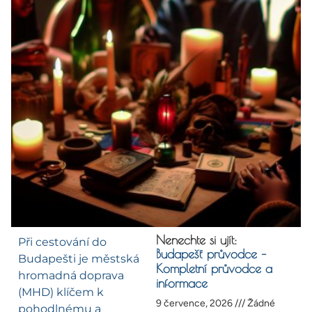
Nenechte si ujít:
Při cestování do
Budapešť průvodce –
Budapešti je městská
Kompletní průvodce a
hromadná doprava
informace
(MHD) klíčem k
9 července, 2026
Žádné
pohodlnému a