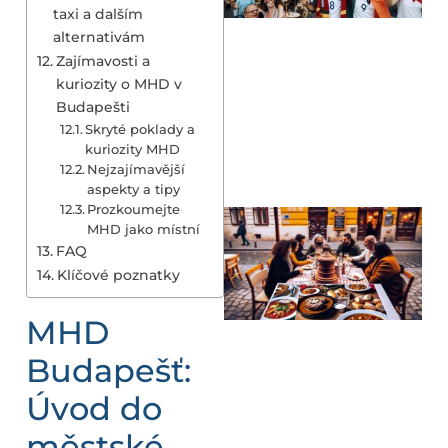
taxi a dalším
alternativám
Zajímavosti a
kuriozity o MHD v
Budapešti
Skryté poklady a
kuriozity MHD
Nejzajímavější
aspekty a tipy
Prozkoumejte
MHD jako místní
FAQ
Klíčové poznatky
MHD
Budapešť:
Úvod do
městské