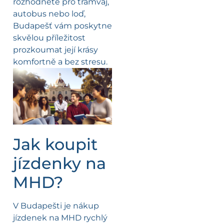
rozhodnete pro tramvaj,
autobus nebo loď,
Budapešť vám poskytne
skvělou příležitost
prozkoumat její krásy
komfortně a bez stresu.
Jak koupit
jízdenky na
MHD?
V Budapešti je nákup
jízdenek na MHD rychlý