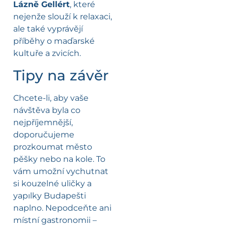
Lázně Gellért
, které
nejenže slouží k relaxaci,
ale také vyprávějí
příběhy o maďarské
kultuře a zvicích.
Tipy na závěr
Chcete-li, aby vaše
návštěva byla co
nejpříjemnější,
doporučujeme
prozkoumat město
pěšky nebo na kole. To
vám umožní vychutnat
si kouzelné uličky a
yapılky Budapešti
naplno. Nepodceňte ani
místní gastronomii –