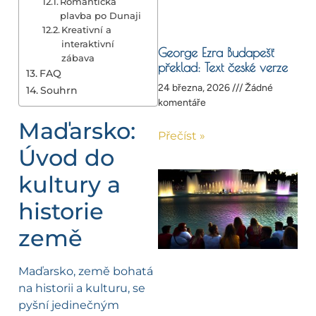
Romantická
plavba po Dunaji
Kreativní a
interaktivní
George Ezra Budapešť
zábava
překlad: Text české verze
FAQ
24 března, 2026
Žádné
Souhrn
komentáře
Maďarsko:
Přečíst »
Úvod do
kultury a
historie
země
Maďarsko, země bohatá
na historii a kulturu, se
pyšní jedinečným