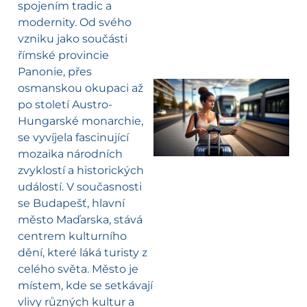
spojením tradic a
modernity. Od svého
vzniku jako součásti
římské provincie
Panonie, přes
osmanskou okupaci až
po století Austro-
l
Hungarské monarchie,
se vyvíjela fascinující
mozaika národních
zvyklostí a historických
událostí. V současnosti
se Budapešť, hlavní
město Maďarska, stává
centrem kulturního
dění, které láká turisty z
celého světa. Město je
místem, kde se setkávají
vlivy různých kultur a