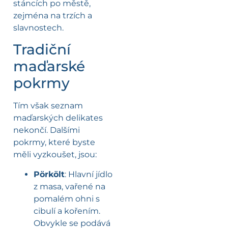
stáncích po městě,
zejména na trzích a
slavnostech.
Tradiční
maďarské
pokrmy
Tím však seznam
maďarských delikates
nekončí. Dalšími
pokrmy, které byste
měli vyzkoušet, jsou:
Pörkölt
: Hlavní jídlo
z masa, vařené na
pomalém ohni s
cibulí a kořením.
Obvykle se podává