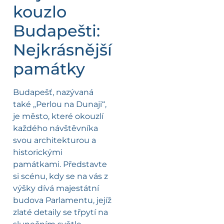
kouzlo
Budapešti:
Nejkrásnější
památky
Budapešť, nazývaná
také „Perlou na Dunaji“,
je město, které okouzlí
každého návštěvníka
svou architekturou a
historickými
památkami. Představte
si scénu, kdy se na vás z
výšky dívá majestátní
budova Parlamentu, jejíž
zlaté detaily se třpytí na