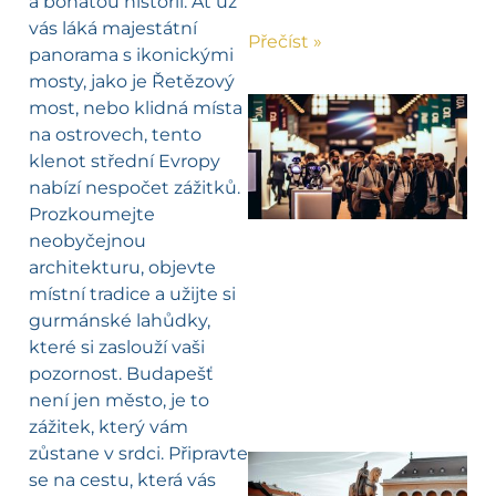
a bohatou historií. Ať už
vás láká majestátní
Přečíst »
panorama s ikonickými
mosty, jako je Řetězový
most, nebo klidná místa
na ostrovech, tento
klenot střední Evropy
nabízí nespočet zážitků.
Prozkoumejte
neobyčejnou
architekturu, objevte
místní tradice a užijte si
gurmánské lahůdky,
které si zaslouží vaši
pozornost. Budapešť
není jen město, je to
zážitek, který vám
zůstane v srdci. Připravte
se na cestu, která vás