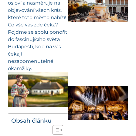
osloví a nasměruje na
objevování všech krás,
které toto město nabízí!
Co vše vás zde čeká?
Pojďme se spolu ponořit
do fascinujícího světa
Budapešti, kde na vás
čekají
nezapomenutelné
okamžiky.
Obsah článku