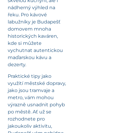
skvělou kuchyni, ale i
nádherný výhled na
řeku. Pro kávové
labužníky je Budapešť
domovem mnoha
historických kaváren,
kde si můžete
vychutnat autentickou
maďarskou kávu a
dezerty.
Praktické tipy jako
využití městské dopravy,
jako jsou tramvaje a
metro, vám mohou
výrazně usnadnit pohyb
po městě. Ať už se
rozhodnete pro
jakoukoliv aktivitu,