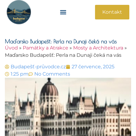
Kontakt
Památky A Atrakce
Praktické Informace
Maďarsko Budapešť: Perla na Dunaji čeká na vás
Úvod
»
Památky a Atrakce
»
Mosty a Architektura
»
Maďarsko Budapešť: Perla na Dunaji čeká na vás
Budapešť-průvodce.cz
27 července, 2025
1:25 pm
No Comments