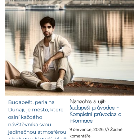
Nenechte si ujít:
Budapešť, perla na
Budapešť průvodce –
Dunaji, je město, které
Kompletní průvodce a
oslní každého
informace
návštěvníka svou
9 července, 2026
Žádné
jedinečnou atmosférou
komentáře