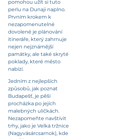
pomohou užít si tuto
perlu na Dunaji naplno.
Prvním krokem k
nezapomenutelné
dovolené je plánování
itineráře, který zahrnuje
nejen nejznámější
památky, ale také skryté
poklady, které město
nabízí.
Jedním z nejlepších
způsobů, jak poznat
Budapešť, je pěší
procházka po jejích
malebných uličkách.
Nezapomeňte navštívit
trhy, jako je Velká tržnice
(Nagyvásárcsarnok), kde