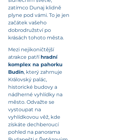
slunečním světle,
zatímco Dunaj klidně
plyne pod vámi. To je jen
začátek vašeho
dobrodružství po
krásách tohoto města.
Mezi nejikoničtější
atrakce patří
hradní
komplex na pahorku
Budín
, který zahrnuje
Královský palác,
historické budovy a
nádherné vyhlídky na
město. Odvažte se
vystoupat na
vyhlídkovou věž, kde
získáte dechberoucí
pohled na panorama
Budapešti s Řetězovým