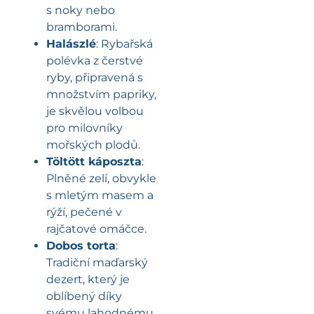
s noky nebo
bramborami.
Halászlé
: Rybařská
polévka z čerstvé
ryby, připravená s
množstvím papriky,
je skvělou volbou
pro milovníky
mořských plodů.
Töltött káposzta
:
Plněné zelí, obvykle
s mletým masem a
rýží, pečené v
rajčatové omáčce.
Dobos torta
:
Tradiční maďarský
dezert, který je
oblíbený díky
svému lahodnému