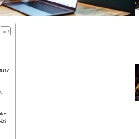
?
ešť?
tí
sko
šti