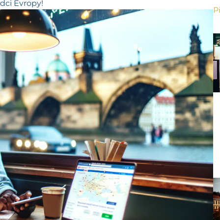
rdci Evropy!
P