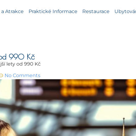
a Atrakce
Praktické Informace
Restaurace
Ubytová
y od 990 Kč
ší lety od 990 Kč
No Comments