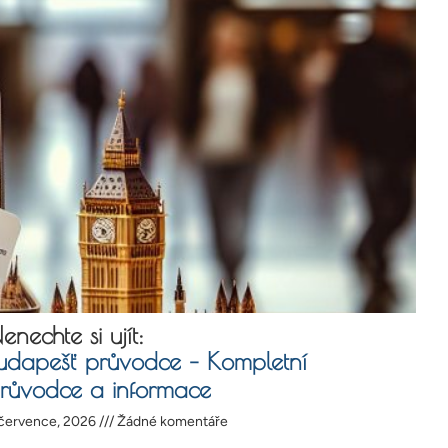
enechte si ujít:
udapešť průvodce – Kompletní
růvodce a informace
 července, 2026
Žádné komentáře