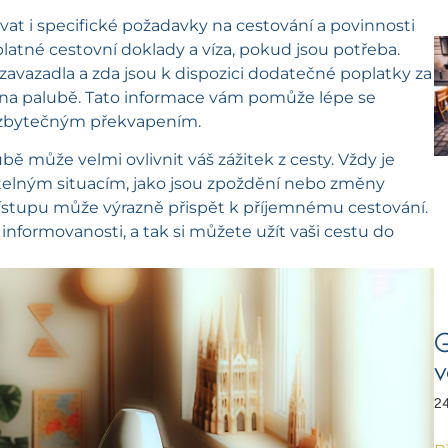
at i specifické požadavky na cestování a povinnosti
platné cestovní doklady a víza, pokud jsou potřeba.
 zavazadla a zda jsou k dispozici dodatečné poplatky za
lo na palubě. Tato informace vám pomůže lépe se
ete zbytečným překvapením.
 může velmi ovlivnit váš zážitek z cesty. Vždy je
atelným situacím, jako jsou zpoždění nebo změny
řístupu může výrazně přispět k příjemnému cestování.
 informovanosti, a tak si můžete užít vaši cestu do
G
v
24