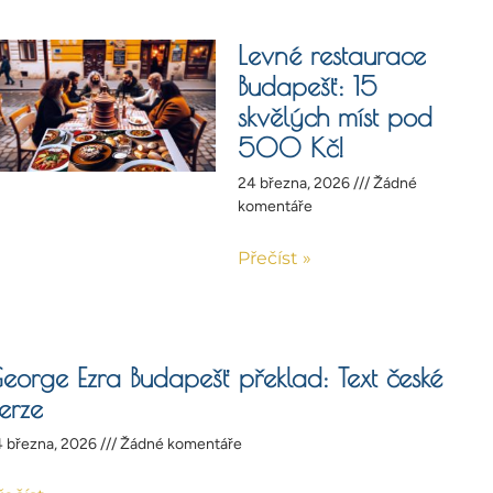
Levné restaurace
Budapešť: 15
skvělých míst pod
500 Kč!
24 března, 2026
Žádné
komentáře
Přečíst »
eorge Ezra Budapešť překlad: Text české
erze
 března, 2026
Žádné komentáře