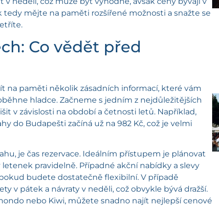
at v neděli, což může být výhodné, avšak ceny bývají v
ek tedy mějte na paměti rozšířené možnosti a snažte se
tříte.
ech: Co vědět před
ít na paměti několik zásadních informací, které vám
proběhne hladce. Začneme s jedním z nejdůležitějších
t v závislosti na období a četnosti letů. Například,
y do Budapešti začíná už na 982 Kč, což je velmi
ahu, je čas rezervace. Ideálním přístupem je plánovat
 letenek pravidelně. Případné akční nabídky a slevy
okud budete dostatečně flexibilní. V případě
y v pátek a návraty v neděli, což obvykle bývá dražší.
ondo nebo Kiwi, můžete snadno najít nejlepší cenové