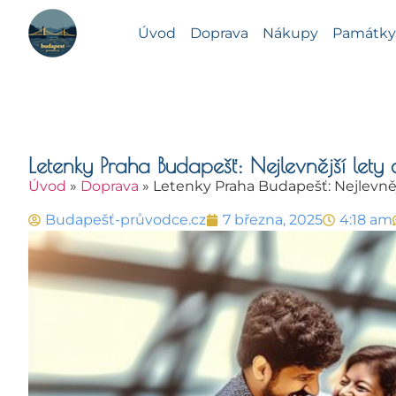
Úvod
Doprava
Nákupy
Památky 
Letenky Praha Budapešť: Nejlevnější let
Úvod
»
Doprava
»
Letenky Praha Budapešť: Nejlevněj
Budapešť-průvodce.cz
7 března, 2025
4:18 am