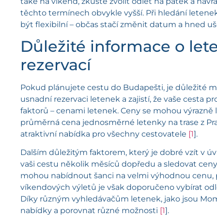
také na víkend, zkuste zvolit odlet na pátek a návr
těchto termínech obvykle vyšší. Při hledání leten
být flexibilní – občas stačí změnit datum a hned uše
Důležité informace o let
rezervací
Pokud plánujete cestu do Budapešti, je důležité m
usnadní rezervaci letenek a zajistí, že vaše cesta 
faktorů – cenami letenek. Ceny se mohou výrazně liši
průměrná cena jednosměrné letenky na trase z Prah
atraktivní nabídka pro všechny cestovatele
[1
].
Dalším důležitým faktorem, který je dobré vzít v úv
vaši cestu několik měsíců dopředu a sledovat ceny
mohou nabídnout šanci na velmi výhodnou cenu, p
víkendových výletů je však doporučeno vybírat odlet
Díky různým vyhledávačům letenek, jako jsou Mom
nabídky a porovnat různé možnosti
[1
].