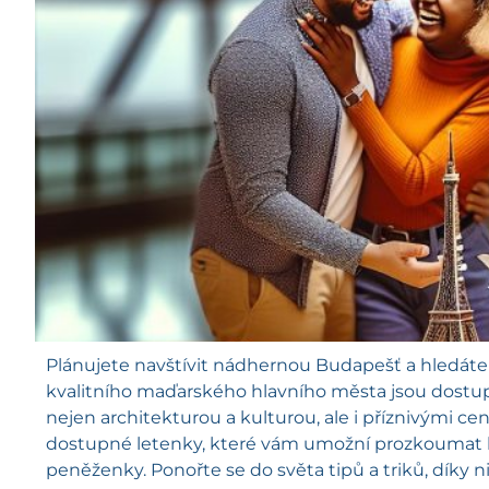
Plánujete navštívit nádhernou Budapešť a hledáte n
kvalitního maďarského hlavního města jsou dostup
nejen architekturou a kulturou, ale i příznivými ce
dostupné letenky, které vám umožní prozkoumat hi
peněženky. Ponořte se do světa tipů a triků, díky