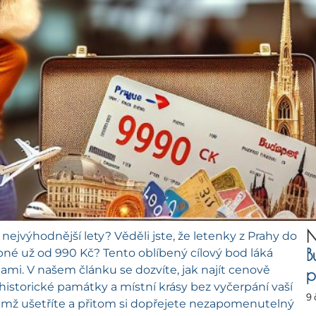
N
ejvýhodnější lety? Věděli jste, že letenky z Prahy do
B
né už od 990 Kč? Tento oblíbený cílový bod láká
nami. V našem článku se dozvíte, jak najít cenově
p
storické památky a místní krásy bez vyčerpání vaší
9
 nimž ušetříte a přitom si dopřejete nezapomenutelný