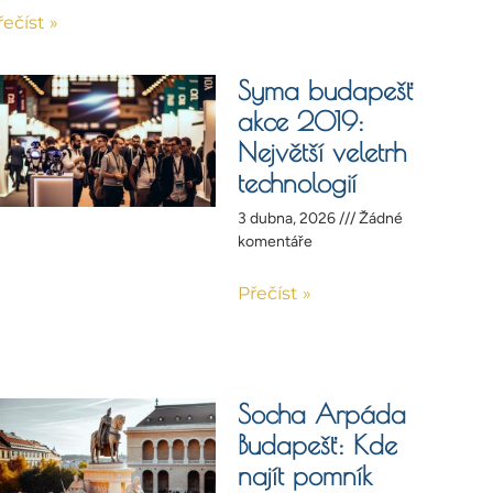
řečíst »
Syma budapešť
akce 2019:
Největší veletrh
technologií
3 dubna, 2026
Žádné
komentáře
Přečíst »
Socha Arpáda
Budapešť: Kde
najít pomník