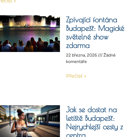
řečíst »
Zpívající fontána
Budapešť: Magické
světelné show
zdarma
22 března, 2026
Žádné
komentáře
Přečíst »
Jak se dostat na
letiště Budapešť:
Nejrychlejší cesty z
centra