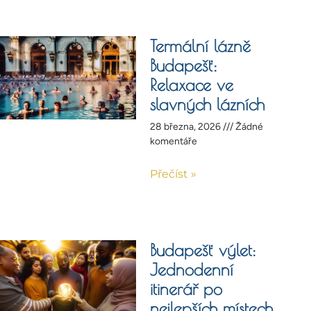
Termální lázně
Budapešť:
Relaxace ve
slavných lázních
28 března, 2026
Žádné
komentáře
Přečíst »
Budapešť výlet:
Jednodenní
itinerář po
nejlepších místech