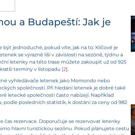
hou a Budapeští: Jak je
 být jednoduché, pokud víte, jak na to. Klíčové je
letenek se výrazně liší v závislosti na sezóně, týdnu a
eční letenky na této trase můžete zakoupit už od 925
kratší termíny v listopadu
[2
].
e různé vyhledávače letenek jako Momondo nebo
ckých společností. Při hledání letenek je dobré také
eré letecké společnosti často nabízejí. Například
podle posledních statistik, k dostání za ceny od 982
je čas rezervace. Doporučuje se rezervovat letenky
imo hlavní turistickou sezónu. Pokud plánujete cestu