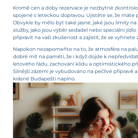
Kromě cen a doby rezervace je nezbytné zkontrolov
spojené s leteckou dopravou. Ujistěte se, že máte 
Obvykle by mělo být také jasné, jaké jsou limity na
služby, jako jsou výběr sedadel nebo speciální jíd
připravit na vaši zkušenost a zajistit, že se vyhn
Napokon nezapomeňte na to, že atmosféra na palubě
dobré mít na paměti, že i když dojde k nepředvíd
letového řádu, zachování klidu a optimistického p
Silnější zázemí je vybudováno na pečlivé přípravě a
krásné Budapešti naplno.