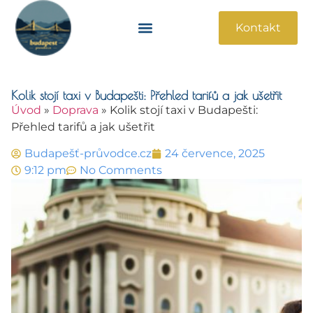
Kontakt
Památky A Atrakce
Praktické Informace
Kolik stojí taxi v Budapešti: Přehled tarifů a jak ušetřit
Úvod
»
Doprava
»
Kolik stojí taxi v Budapešti:
Přehled tarifů a jak ušetřit
Budapešť-průvodce.cz
24 července, 2025
9:12 pm
No Comments