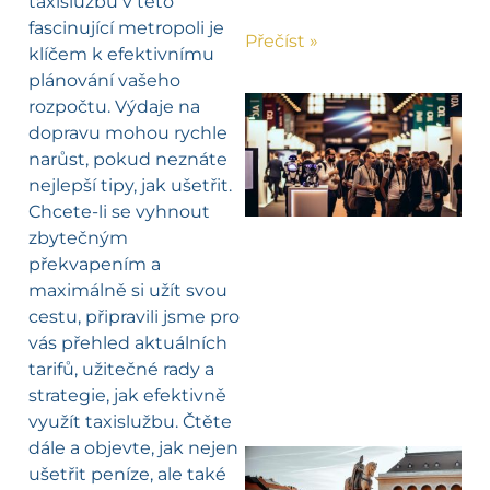
taxislužbu v této
fascinující metropoli je
Přečíst »
klíčem k efektivnímu
plánování vašeho
rozpočtu. Výdaje na
dopravu mohou rychle
narůst, pokud neznáte
nejlepší tipy, jak ušetřit.
Chcete-li se vyhnout
zbytečným
překvapením a
maximálně si užít svou
cestu, připravili jsme pro
vás přehled aktuálních
tarifů, užitečné rady a
strategie, jak efektivně
využít taxislužbu. Čtěte
dále a objevte, jak nejen
ušetřit peníze, ale také