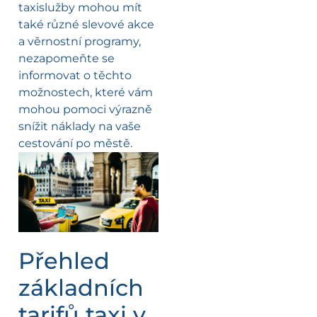
taxislužby mohou mít
také různé slevové akce
a věrnostní programy,
nezapomeňte se
informovat o těchto
možnostech, které vám
mohou pomoci výrazně
snížit náklady na vaše
cestování po městě.
Přehled
základních
tarifů taxi v