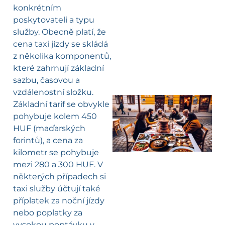
konkrétním
poskytovateli a typu
služby. Obecně platí, že
cena taxi jízdy se skládá
z několika komponentů,
které zahrnují základní
sazbu, časovou a
vzdálenostní složku.
Základní tarif se obvykle
pohybuje kolem 450
HUF (maďarských
forintů), a cena za
kilometr se pohybuje
mezi 280 a 300 HUF. V
některých případech si
taxi služby účtují také
příplatek za noční jízdy
nebo poplatky za
vysokou poptávku v