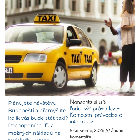
Nenechte si ujít:
Plánujete návštěvu
Budapešť průvodce –
Budapešti a přemýšlíte,
Kompletní průvodce a
kolik vás bude stát taxi?
informace
Pochopení tarifů a
9 července, 2026
Žádné
možných nákladů na
komentáře