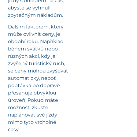
jízdy s ohledem na čas,
abyste se vyhnuli
zbytečným nákladům.
Dalším faktorem, který
může ovlivnit ceny, je
období roku. Například
během svátků nebo
různých akcí, kdy je
zvýšený turistický ruch,
se ceny mohou zvyšovat
automaticky, neboť
poptávka po dopravě
přesahuje obvyklou
úroveň. Pokud máte
možnost, zkuste
naplánovat své jízdy
mimo tyto vrcholné
časy.