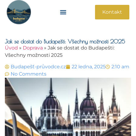
Kontakt
Památky A Atrakce
Praktické Informace
Jak se dostat do Budapešti: Všechny možnosti 2025
Úvod
»
Doprava
»
Jak se dostat do Budapešti:
Všechny možnosti 2025
Budapešť-průvodce.cz
22 ledna, 2025
2:10 am
No Comments