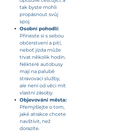
opozdilé cestující, a
tak byste mohli
propásnout svůj
spoj.
Osobní pohodlí:
Přineste si s sebou
občerstvení a pití,
neboť jízda může
trvat několik hodin.
Některé autobusy
mají na palubě
stravovací služby,
ale není od věci mít
vlastní zásoby.
Objevování města:
Přemýšlejte o tom,
jaké atrakce chcete
navštívit, než
dorazíte.