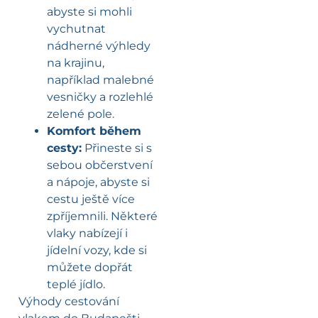
abyste si mohli
vychutnat
nádherné výhledy
na krajinu,
například malebné
vesničky a rozlehlé
zelené pole.
Komfort během
cesty:
Přineste si s
sebou občerstvení
a nápoje, abyste si
cestu ještě více
zpříjemnili. Některé
vlaky nabízejí i
jídelní vozy, kde si
můžete dopřát
teplé jídlo.
Výhody cestování