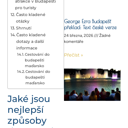
atrakce v Budapešti
pro turisty
Často kladené
George Ezra Budapešť
otázky
překlad: Text české verze
Shrnutí
Často kladené
24 března, 2026
Žádné
dotazy a další
komentáře
informace
Cestování do
Přečíst »
budapešti
maďarsko
Cestování do
budapešti
maďarsko
Jaké jsou
nejlepší
způsoby