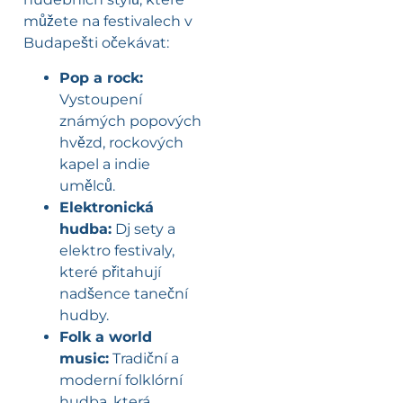
můžete na festivalech v
Budapešti očekávat:
Pop a rock:
Vystoupení
známých popových
hvězd, rockových
kapel a indie
umělců.
Elektronická
hudba:
Dj sety a
elektro festivaly,
které přitahují
nadšence taneční
hudby.
Folk a world
music:
Tradiční a
moderní folklórní
hudba, která