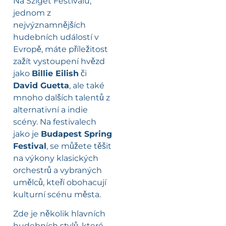
Na Sziget Festivalu,
jednom z
nejvýznamnějších
hudebních událostí v
Evropě, máte příležitost
zažít vystoupení hvězd
jako
Billie Eilish
či
David Guetta
, ale také
mnoho dalších talentů z
alternativní a indie
scény. Na festivalech
jako je
Budapest Spring
Festival
, se můžete těšit
na výkony klasických
orchestrů a vybraných
umělců, kteří obohacují
kulturní scénu města.
Zde je několik hlavních
hudebních stylů, které