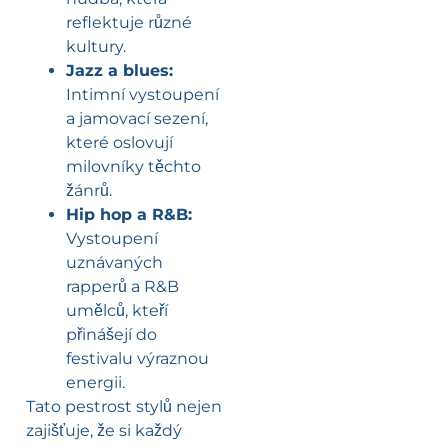
reflektuje různé
kultury.
Jazz a blues:
Intimní vystoupení
a jamovací sezení,
které oslovují
milovníky těchto
žánrů.
Hip hop a R&B:
Vystoupení
uznávaných
rapperů a R&B
umělců, kteří
přinášejí do
festivalu výraznou
energii.
Tato pestrost stylů nejen
zajišťuje, že si každý