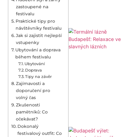
zastoupené na
festivalu
Praktické tipy pro
návštěvníky festivalu
Jak si zajistit nejlepší
vstupenky
Ubytování a doprava
během festivalu
Ubytování
Doprava
Tipy na závěr
Zajímavosti a
doporučení pro
volný čas
Zkušenosti
pamětníků: Co
očekávat?
Dokonalý
festivalový outfit: Co