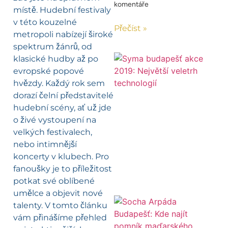
komentáře
místě. Hudební festivaly
v této kouzelné
Přečíst »
metropoli nabízejí široké
spektrum žánrů, od
klasické hudby až po
evropské popové
hvězdy. Každý rok sem
dorazí čelní představitelé
hudební scény, ať už jde
o živé vystoupení na
velkých festivalech,
nebo intimnější
koncerty v klubech. Pro
fanoušky je to příležitost
potkat své oblíbené
umělce a objevit nové
talenty. V tomto článku
vám přinášíme přehled