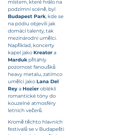
místem, které hrálo na
podzimní scéně, byl
Budapest Park
, kde se
na pódiu objevili jak
domácí talenty, tak
mezinárodní umělci.
Například, koncerty
kapel jako
Kreator
a
Marduk
přitáhly
pozornost fanoušků
heavy metalu, zatímco
umělci jako
Lana Del
Rey
a
Hozier
oblékli
romantické tóny do
kouzelné atmosféry
letních večerů.
Kromě těchto hlavních
festivalů se v Budapešti