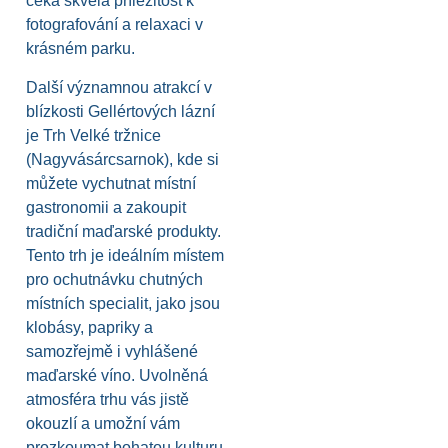
čeká skvělá příležitost k
fotografování a relaxaci v
krásném parku.
Další významnou atrakcí v
blízkosti Gellértových lázní
je Trh Velké tržnice
(Nagyvásárcsarnok), kde si
můžete vychutnat místní
gastronomii a zakoupit
tradiční maďarské produkty.
Tento trh je ideálním místem
pro ochutnávku chutných
místních specialit, jako jsou
klobásy, papriky a
samozřejmě i vyhlášené
maďarské víno. Uvolněná
atmosféra trhu vás jistě
okouzlí a umožní vám
prozkoumat bohatou kulturu