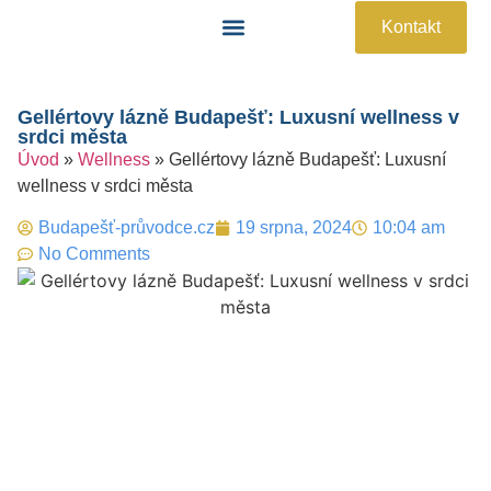
Kontakt
Památky A Atrakce
Praktické Informace
Gellértovy lázně Budapešť: Luxusní wellness v
srdci města
Úvod
»
Wellness
»
Gellértovy lázně Budapešť: Luxusní
wellness v srdci města
Budapešť-průvodce.cz
19 srpna, 2024
10:04 am
No Comments