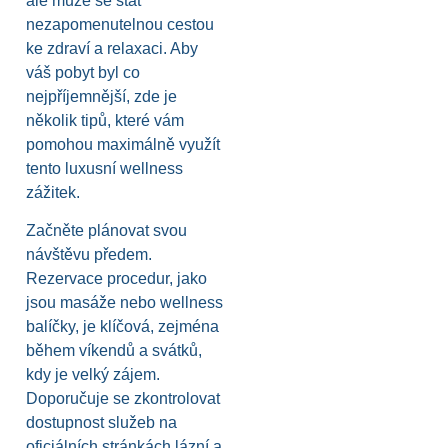
ale může se stát
nezapomenutelnou cestou
ke zdraví a relaxaci. Aby
váš pobyt byl co
nejpříjemnější, zde je
několik tipů, které vám
pomohou maximálně využít
tento luxusní wellness
zážitek.
Začněte plánovat svou
návštěvu předem.
Rezervace procedur, jako
jsou masáže nebo wellness
balíčky, je klíčová, zejména
během víkendů a svátků,
kdy je velký zájem.
Doporučuje se zkontrolovat
dostupnost služeb na
oficiálních stránkách lázní a