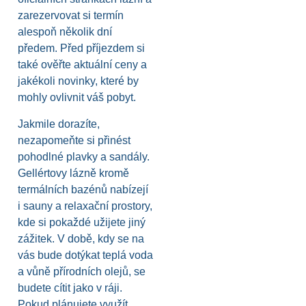
zarezervovat si termín
alespoň několik dní
předem. Před příjezdem si
také ověřte aktuální ceny a
jakékoli novinky, které by
mohly ovlivnit váš pobyt.
Jakmile dorazíte,
nezapomeňte si přinést
pohodlné plavky a sandály.
Gellértovy lázně kromě
termálních bazénů nabízejí
i sauny a relaxační prostory,
kde si pokaždé užijete jiný
zážitek. V době, kdy se na
vás bude dotýkat teplá voda
a vůně přírodních olejů, se
budete cítit jako v ráji.
Pokud plánujete využít