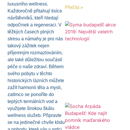
luxusního wellness.
Přečíst »
Každoročně přitahují tisíce
návštěvníků, kteří hledají
odpočinek a regeneraci. V
těžkých časech plných
stresu a námahy je pro nás
takový zážitek nejen
příjemným rozmazlováním,
ale také důležitou součástí
péče o naše zdraví. Během
svého pobytu v těchto
historických lázních můžete
zažít harmonii těla a mysli,
zatímco se ponoříte do
teplých termálních vod a
využijete širokou škálu
wellness služeb. Připravte
se na jedinečné chvíle klidu
a pohody, které vás v srdci