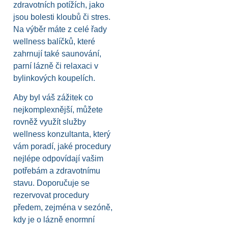
zdravotních potížích, jako
jsou bolesti kloubů či stres.
Na výběr máte z celé řady
wellness balíčků, které
zahrnují také saunování,
parní lázně či relaxaci v
bylinkových koupelích.
Aby byl váš zážitek co
nejkomplexnější, můžete
rovněž využít služby
wellness konzultanta, který
vám poradí, jaké procedury
nejlépe odpovídají vašim
potřebám a zdravotnímu
stavu. Doporučuje se
rezervovat procedury
předem, zejména v sezóně,
kdy je o lázně enormní