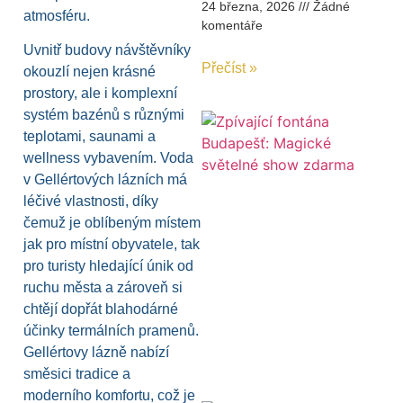
24 března, 2026
Žádné
atmosféru.
komentáře
Uvnitř budovy návštěvníky
Přečíst »
okouzlí nejen krásné
prostory, ale i komplexní
systém bazénů s různými
teplotami, saunami a
wellness vybavením. Voda
v Gellértových lázních má
léčivé vlastnosti, díky
čemuž je oblíbeným místem
jak pro místní obyvatele, tak
pro turisty hledající únik od
ruchu města a zároveň si
chtějí dopřát blahodárné
účinky termálních pramenů.
Gellértovy lázně nabízí
směsici tradice a
moderního komfortu, což je