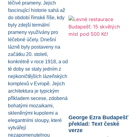
léčivé prameny. Jejich
fascinující historie sahá až
do období římské říše, kdy
byly zdejší termální
prameny využívány pro
léčebné účely. Dnešní
lázně byly postaveny na
začátku 20. století,
konkrétně v roce 1918, a od
té doby se staly jedním z
nejikoničtějších lázeňských
komplexů v Evropě. Jejich
architektura je typickým
příkladem secese, zdobená
bohatými mozaikami,
skleněnými kupolemi a
George Ezra Budapešť
elegantními sloupy, které
překlad: Text české
vytvářejí
verze
nezapomenutelnou