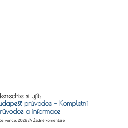
enechte si ujít:
udapešť průvodce – Kompletní
růvodce a informace
července, 2026
Žádné komentáře