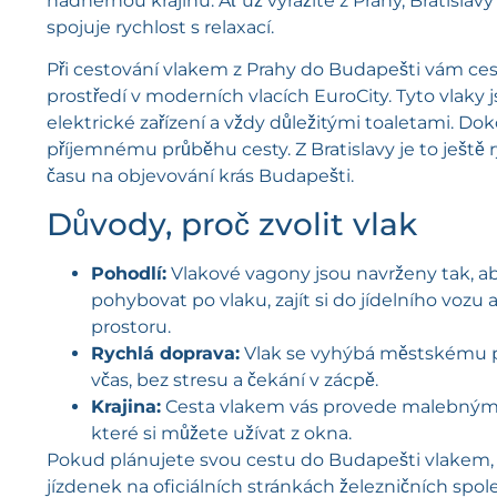
nádhernou krajinu. Ať už vyrážíte z Prahy, Bratislavy
spojuje rychlost s relaxací.
Při cestování vlakem z Prahy do Budapešti vám cest
prostředí v moderních vlacích EuroCity. Tyto vla
elektrické zařízení a vždy důležitými toaletami. Do
příjemnému průběhu cesty. Z Bratislavy je to ještě r
času na objevování krás Budapešti.
Důvody, proč zvolit vlak
Pohodlí:
Vlakové vagony jsou navrženy tak, ab
pohybovat po vlaku, zajít si do jídelního vozu
prostoru.
Rychlá doprava:
Vlak se vyhýbá městskému pr
včas, bez stresu a čekání v zácpě.
Krajina:
Cesta vlakem vás provede malebnými o
které si můžete užívat z okna.
Pokud plánujete svou cestu do Budapešti vlakem, 
jízdenek na oficiálních stránkách železničních spo