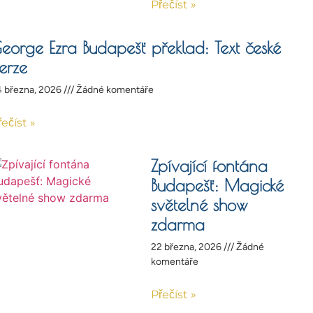
Přečíst »
eorge Ezra Budapešť překlad: Text české
erze
 března, 2026
Žádné komentáře
řečíst »
Zpívající fontána
Budapešť: Magické
světelné show
zdarma
22 března, 2026
Žádné
komentáře
Přečíst »