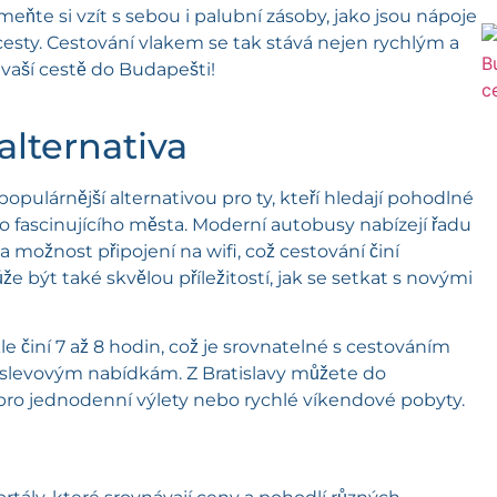
te si vzít s sebou i palubní zásoby, jako jsou nápoje
 cesty. Cestování vlakem se tak stává nejen rychlým a
aší cestě do Budapešti!
lternativa
pulárnější alternativou pro ty, kteří hledají pohodlné
o fascinujícího města. Moderní autobusy nabízejí řadu
 možnost připojení na wifi, což cestování činí
 být také skvělou příležitostí, jak se setkat s novými
činí 7 až 8 hodin, což je srovnatelné s cestováním
ým slevovým nabídkám. Z Bratislavy můžete do
ní pro jednodenní výlety nebo rychlé víkendové pobyty.