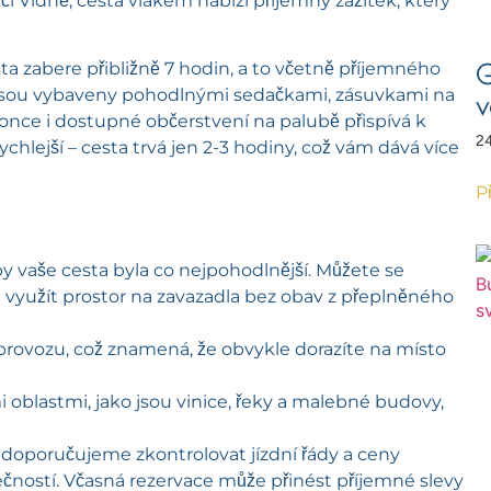
 či Vídně, cesta vlakem nabízí příjemný zážitek, který
a zabere přibližně 7 hodin, a to včetně příjemného
G
ky jsou vybaveny pohodlnými sedačkami, zásuvkami na
v
konce i dostupné občerstvení na palubě přispívá k
24
ychlejší – cesta trvá jen 2-3 hodiny, což vám dává více
P
y vaše cesta byla co nejpohodlnější. Můžete se
 a využít prostor na zavazadla bez obav z přeplněného
ovozu, což znamená, že obvykle dorazíte na místo
blastmi, jako jsou vinice, řeky a malebné budovy,
doporučujeme zkontrolovat jízdní řády a ceny
lečností. Včasná rezervace může přinést příjemné slevy