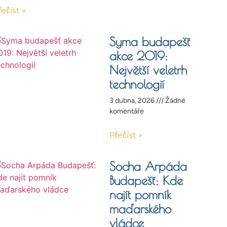
řečíst »
Syma budapešť
akce 2019:
Největší veletrh
technologií
3 dubna, 2026
Žádné
komentáře
Přečíst »
Socha Arpáda
Budapešť: Kde
najít pomník
maďarského
vládce