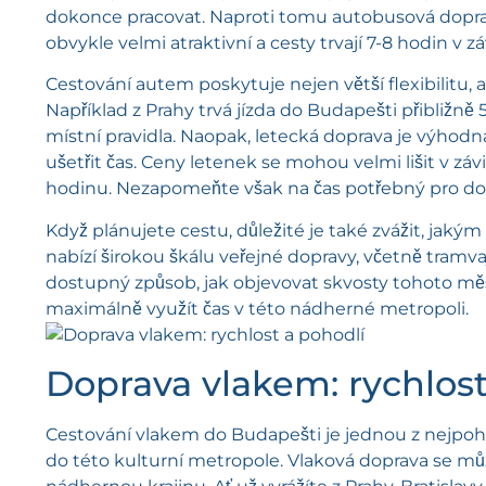
dokonce pracovat. Naproti tomu autobusová doprav
obvykle velmi atraktivní a cesty trvají 7-8 hodin v z
Cestování autem poskytuje nejen větší flexibilitu, 
Například z Prahy trvá jízda do Budapešti přibližně 
místní pravidla. Naopak, letecká doprava je výhod
ušetřit čas. Ceny letenek se mohou velmi lišit v závi
hodinu. Nezapomeňte však na čas potřebný pro dopr
Když plánujete cestu, důležité je také zvážit, ja
nabízí širokou škálu veřejné dopravy, včetně tramvaj
dostupný způsob, jak objevovat skvosty tohoto měst
maximálně využít čas v této nádherné metropoli.
Doprava vlakem: rychlost
Cestování vlakem do Budapešti je jednou z nejpohod
do této kulturní metropole. Vlaková doprava se můž