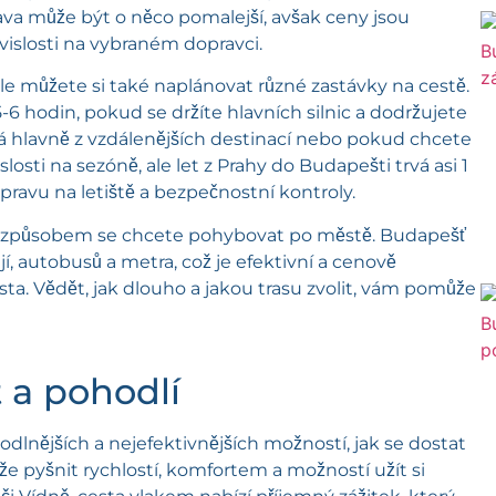
a může být o něco pomalejší, avšak ceny jsou
ávislosti na vybraném dopravci.
ale můžete si také naplánovat různé zastávky na cestě.
5-6 hodin, pokud se držíte hlavních silnic a dodržujete
ná hlavně z vzdálenějších destinací nebo pokud chcete
slosti na sezóně, ale let z Prahy do Budapešti trvá asi 1
avu na letiště a bezpečnostní kontroly.
kým způsobem se chcete pohybovat po městě. Budapešť
í, autobusů a metra, což je efektivní a cenově
a. Vědět, jak dlouho a jakou trasu zvolit, vám pomůže
 a pohodlí
lnějších a nejefektivnějších možností, jak se dostat
e pyšnit rychlostí, komfortem a možností užít si