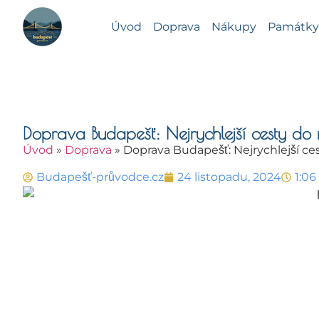
Úvod
Doprava
Nákupy
Památky 
Doprava Budapešť: Nejrychlejší cesty d
Úvod
»
Doprava
»
Doprava Budapešť: Nejrychlejší c
Budapešť-průvodce.cz
24 listopadu, 2024
1:0