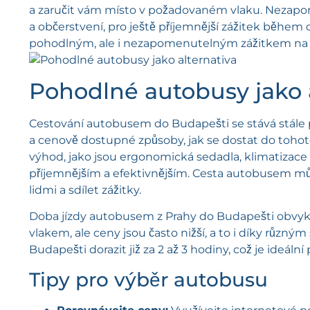
a zaručit vám místo v požadovaném vlaku. Nezapomeň
a občerstvení, pro ještě příjemnější zážitek během
pohodlným, ale i nezapomenutelným zážitkem na v
Pohodlné autobusy jako a
Cestování autobusem do Budapešti se stává stále po
a cenově dostupné způsoby, jak se dostat do tohot
výhod, jako jsou ergonomická sedadla, klimatizace a
příjemnějším a efektivnějším. Cesta autobusem může
lidmi a sdílet zážitky.
Doba jízdy autobusem z Prahy do Budapešti obvykle 
vlakem, ale ceny jsou často nižší, a to i díky různ
Budapešti dorazit již za 2 až 3 hodiny, což je ideál
Tipy pro výběr autobusu