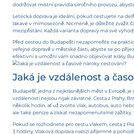
dodržovat místní pravidla silničního provozu, aby
Letecká doprava je ideální, pokud cestujete na del
lákavé v mimosezóně. Nicméně, je důležité zvážit ča
mezipřistání. Každá varianta dopravy má své výhody, 
Před cestou do Budapešti nezapomeňte na praktické 
veřejné dopravě v městské části, abyste se po příj
efektivní a umožní vám snadno objevovat krásy Bu
Jaká je vzdálenost a čas
Budapešť, jedna z nejkrásnějších měst v Evropě, 
vzdálenosti nejsou nijak závratné. Cesta z Prahy, 
několik hodin, ať už zvolíte vlak, autobus, auto neb
ale také peníze a získat nezapomenutelné zážitky.
Pokud se rozhodnete pro cestu vlakem, cesta z Prah
3 hodiny. Vlaková doprava nabízí příjemné a pohod