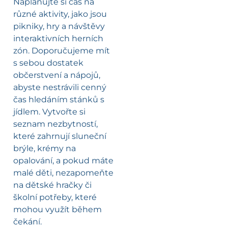
Naplánujte si čas na
různé aktivity, jako jsou
pikniky, hry a návštěvy
interaktivních herních
zón. Doporučujeme mít
s sebou dostatek
občerstvení a nápojů,
abyste nestrávili cenný
čas hledáním stánků s
jídlem. Vytvořte si
seznam nezbytností,
které zahrnují sluneční
brýle, krémy na
opalování, a pokud máte
malé děti, nezapomeňte
na dětské hračky či
školní potřeby, které
mohou využít během
čekání.