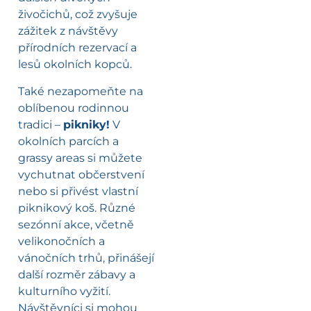
živočichů, což zvyšuje
zážitek z návštěvy
přírodních rezervací a
lesů okolních kopců.
Také nezapomeňte na
oblíbenou rodinnou
tradici –
pikniky!
V
okolních parcích a
grassy areas si můžete
vychutnat občerstvení
nebo si přivést vlastní
piknikový koš. Různé
sezónní akce, včetně
velikonočních a
vánočních trhů, přinášejí
další rozměr zábavy a
kulturního vyžití.
Návštěvníci si mohou