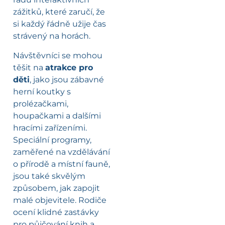
zážitků, které zaručí, že
si každý řádně užije čas
strávený na horách.
Návštěvníci se mohou
těšit na
atrakce pro
děti
, jako jsou zábavné
herní koutky s
prolézačkami,
houpačkami a dalšími
hracími zařízeními.
Speciální programy,
zaměřené na vzdělávání
o přírodě a místní fauně,
jsou také skvělým
způsobem, jak zapojit
malé objevitele. Rodiče
ocení klidné zastávky
pro půjčování knih a