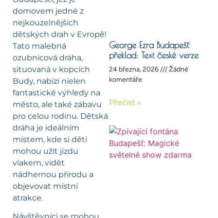
domovem jedné z
nejkouzelnějších
dětských drah v Evropě!
George Ezra Budapešť
Tato malebná
překlad: Text české verze
ozubnicová dráha,
situovaná v kopcích
24 března, 2026
Žádné
komentáře
Budy, nabízí nielen
fantastické výhledy na
Přečíst »
město, ale také zábavu
pro celou rodinu. Dětská
dráha je ideálním
místem, kde si děti
mohou užít jízdu
vlakem, vidět
nádhernou přírodu a
objevovat místní
atrakce.
Návštěvníci se mohou