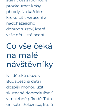
strávit čas s rodinou a
prozkoumat krásy
přírody. Na každém
kroku cítit vzrušení z
nadcházejícího
dobrodružství, které
vaše děti jistě ocení.
Co vše čeká
na malé
návštěvníky
Na dětské dráze v
Budapešti si děti i
dospělí mohou užít
skutečné dobrodružství
v malebné přírodě. Tato
unikátní železnice, která