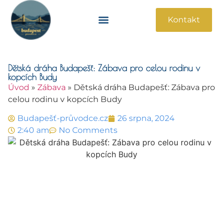
Kontakt
Památky A Atrakce
Praktické Informace
Dětská dráha Budapešť: Zábava pro celou rodinu v
kopcích Budy
Úvod
»
Zábava
»
Dětská dráha Budapešť: Zábava pro
celou rodinu v kopcích Budy
Budapešť-průvodce.cz
26 srpna, 2024
2:40 am
No Comments