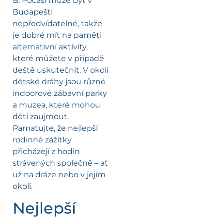
B. Počasí může být v
Budapešti
nepředvídatelné, takže
je dobré mít na paměti
alternativní aktivity,
které můžete v případě
deště uskutečnit. V okolí
dětské dráhy jsou různé
indoorové zábavní parky
a muzea, které mohou
děti zaujmout.
Pamatujte, že nejlepší
rodinné zážitky
přicházejí z hodin
strávených společně – ať
už na dráze nebo v jejím
okolí.
Nejlepší