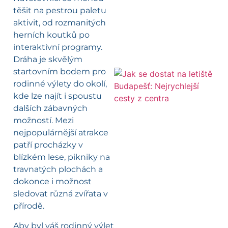
těšit na pestrou paletu
aktivit, od rozmanitých
herních koutků po
interaktivní programy.
Dráha je skvělým
startovním bodem pro
rodinné výlety do okolí,
l
kde lze najít i spoustu
dalších zábavných
možností. Mezi
nejpopulárnější atrakce
patří procházky v
blízkém lese, pikniky na
travnatých plochách a
dokonce i možnost
sledovat různá zvířata v
přírodě.
Aby byl váš rodinný výlet