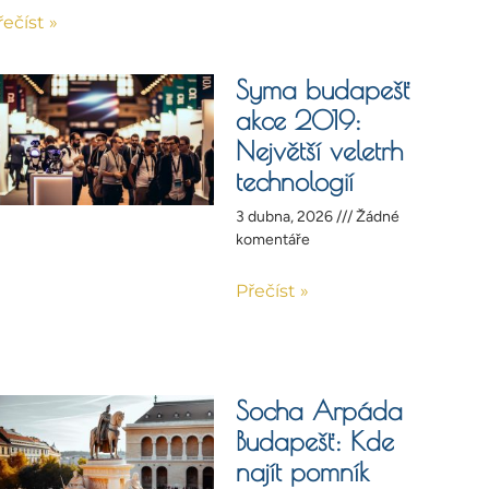
řečíst »
Syma budapešť
akce 2019:
Největší veletrh
technologií
3 dubna, 2026
Žádné
komentáře
Přečíst »
Socha Arpáda
Budapešť: Kde
najít pomník