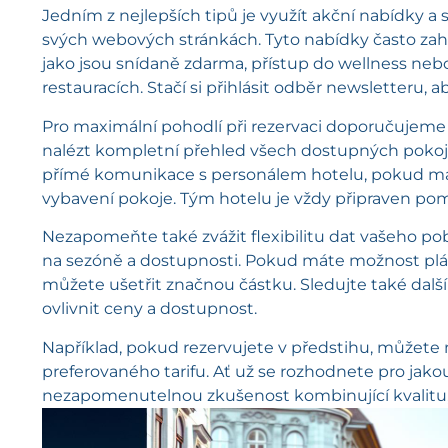
Jedním z nejlepších tipů je využít akční nabídky a s
svých webových stránkách. Tyto nabídky často zahrn
jako jsou snídaně zdarma, přístup do wellness neb
restauracích. Stačí si přihlásit odběr newsletteru, 
Pro maximální pohodlí při rezervaci doporučujeme 
nalézt kompletní přehled všech dostupných pokojů
přímé komunikace s personálem hotelu, pokud mát
vybavení pokoje. Tým hotelu je vždy připraven pomoc
Nezapomeňte také zvážit flexibilitu dat vašeho po
na sezóně a dostupnosti. Pokud máte možnost plán
můžete ušetřit značnou částku. Sledujte také dalš
ovlivnit ceny a dostupnost.
Například, pokud rezervujete v předstihu, můžete m
preferovaného tarifu. Ať už se rozhodnete pro jako
nezapomenutelnou zkušenost kombinující kvalitu, 