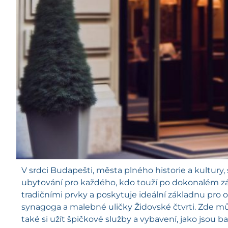
V srdci Budapešti, města plného historie a kultury, 
ubytování pro každého, kdo touží po dokonalém záž
tradičními prvky a poskytuje ideální základnu pro 
synagoga a malebné uličky Židovské čtvrti. Zde mů
také si užít špičkové služby a vybavení, jako jsou 