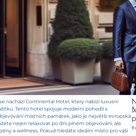
N
se nachází Continental Hotel, který nabízí luxusní
B
itku. Tento hotel spojuje moderní pohodlí s
objevování místních památek, jako je největší evropská
p
žete nejen relaxovat po dni plném objevování, ale
9
bazény a wellness. Pokud hledáte ideální místo pro vaši