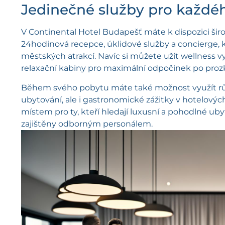
Jedinečné služby pro každé
V Continental Hotel Budapešť máte k dispozici širok
24hodinová recepce, úklidové služby a concierge
městských atrakcí. Navíc si můžete užít wellness v
relaxační kabiny pro maximální odpočinek po pr
Během svého pobytu máte také možnost využít různ
ubytování, ale i gastronomické zážitky v hotelových
místem pro ty, kteří hledají luxusní a pohodlné uby
zajištěny odborným personálem.