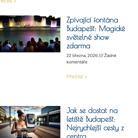
řečíst »
Zpívající fontána
Budapešť: Magické
světelné show
zdarma
22 března, 2026
Žádné
komentáře
Přečíst »
Jak se dostat na
letiště Budapešť:
Nejrychlejší cesty z
centra