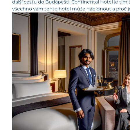
další cestu do Budapešti, Continental Hotel je tím
všechno vám tento hotel může nabídnout a proč je