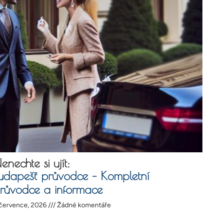
enechte si ujít:
udapešť průvodce – Kompletní
růvodce a informace
 července, 2026
Žádné komentáře