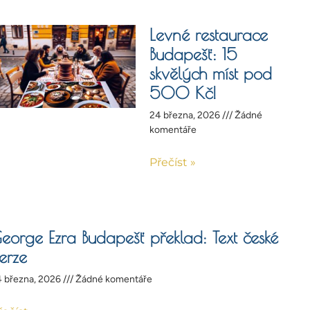
Levné restaurace
Budapešť: 15
skvělých míst pod
500 Kč!
24 března, 2026
Žádné
komentáře
Přečíst »
eorge Ezra Budapešť překlad: Text české
erze
 března, 2026
Žádné komentáře