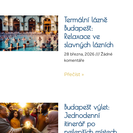
Termální lázně
Budapešť:
Relaxace ve
slavných lázních
28 března, 2026
Žádné
komentáře
Přečíst »
Budapešť výlet:
Jednodenní
itinerář po
nejlepších místech