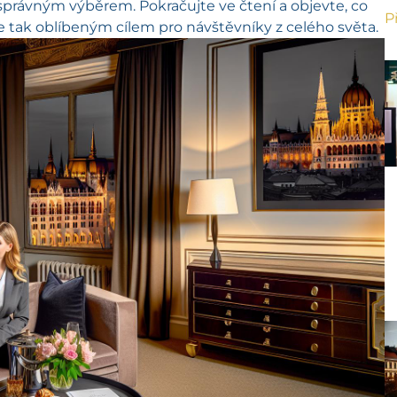
 správným výběrem. Pokračujte ve čtení a objevte, co
P
 tak oblíbeným cílem pro návštěvníky z celého světa.