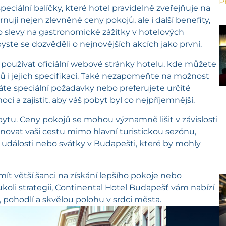
P
peciální balíčky, které hotel pravidelně zveřejňuje na
ují nejen zlevněné ceny pokojů, ale i další benefity,
o slevy na gastronomické zážitky v hotelových
abyste se dozvěděli o nejnovějších akcích jako první.
používat oficiální webové stránky hotelu, kde můžete
 i jejich specifikací. Také nezapomeňte na možnost
e speciální požadavky nebo preferujete určité
i a zajistit, aby váš pobyt byl co nejpříjemnější.
bytu. Ceny pokojů se mohou významně lišit v závislosti
ovat vaši cestu mimo hlavní turistickou sezónu,
í události nebo svátky v Budapešti, které by mohly
ít větší šanci na získání lepšího pokoje nebo
ukoli strategii, Continental Hotel Budapešť vám nabízí
pohodlí a skvělou polohu v srdci města.