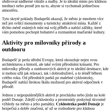
obdivovat nádherné vitráže a malby. Je to ideální místo pro klidnou
meditaci nebo prostě jen na to, abyste si vychutnali jedinečnou
atmosféru.
Tyto skryté poklady Budapešti ukazují, že město je mnohem více
než jen svítící monumenty a turisticky atraktivní místa. Každé z
těchto méně známých míst má svůj příběh a nabízí zážitky, které
vám pomohou pochopit bohatství a rozmanitost maďarské kultury.
Aktivity pro milovníky přírody a
outdooru
Budapešť je perla střední Evropy, která okouzluje nejen svou
architekturou a historií, ale také svými přírodními krásami. Pro
milovníky přírody a outdoorových aktivit je to ideální destinace, kde
si mohou užít jak relaxaci, tak i dobrodružství, a to téměř během
celého roku. Od přírodních parků po malebné cyklostezky,
Budapešť nabízí širokou škálu možností pro aktivní odpočinek v
přírodě.
Jednou z nejpopulárnějších aktivit je procházka nebo jízda na kole
podél Dunaje. Zdejší cyklostezky a promenády poskytují skvostné
výhledy na město a jeho památky.
Cyklostezka podél Dunaje
je
bezpečná a dobře značená, ať už se rozhodnete pro klidnou