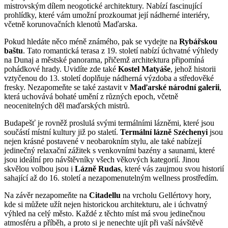
mistrovským dílem neogotické architektury. Nabízí fascinující
prohlídky, které vám umožní prozkoumat její nádherné interiéry,
včetně korunovačních klenotů Maďarska.
Pokud hledáte něco méně známého, pak se vydejte na
Rybářskou
baštu
. Tato romantická terasa z 19. století nabízí úchvatné výhledy
na Dunaj a městské panorama, přičemž architektura připomíná
pohádkové hrady. Uvidíte zde také
Kostel Matyáše
, jehož historii
vztyčenou do 13. století doplňuje nádherná výzdoba a středověké
fresky. Nezapomeňte se také zastavit v
Maďarské národní galerii
,
která uchovává bohaté umění z různých epoch, včetně
neocenitelných děl maďarských mistrů.
Budapešť je rovněž proslulá svými termálními lázněmi, které jsou
součástí místní kultury již po staletí.
Termální lázně Széchenyi
jsou
nejen krásné postavené v neobarokním stylu, ale také nabízejí
jedinečný relaxační zážitek s venkovními bazény a saunami, které
jsou ideální pro návštěvníky všech věkových kategorií. Jinou
skvělou volbou jsou i
Lázně Rudas
, které vás zaujmou svou historií
sahající až do 16. století a nezapomenutelným wellness prostředím.
Na závěr nezapomeňte na
Citadellu
na vrcholu Gellértovy hory,
kde si můžete užít nejen historickou architekturu, ale i úchvatný
výhled na celý město. Každé z těchto míst má svou jedinečnou
atmosféru a příběh, a proto si je nenechte ujít při vaší návštěvě