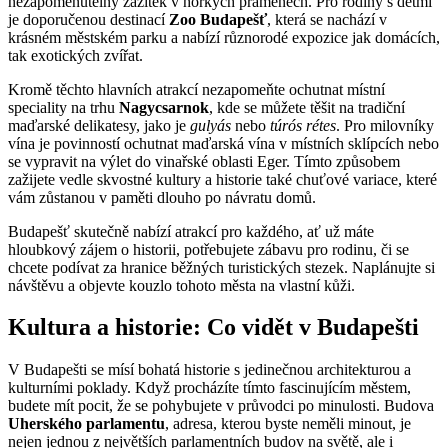
nezapomenutelný zážitek v horkých pramenech. Pro rodiny s dětmi
je doporučenou destinací
Zoo Budapešť
, která se nachází v
krásném městském parku a nabízí různorodé expozice jak domácích,
tak exotických zvířat.
Kromě těchto hlavních atrakcí nezapomeňte ochutnat místní
speciality na trhu
Nagycsarnok
, kde se můžete těšit na tradiční
maďarské delikatesy, jako je
gulyás
nebo
túrós rétes
. Pro milovníky
vína je povinností ochutnat maďarská vína v místních sklípcích nebo
se vypravit na výlet do vinařské oblasti Eger. Tímto způsobem
zažijete vedle skvostné kultury a historie také chuťové variace, které
vám zůstanou v paměti dlouho po návratu domů.
Budapešť skutečně nabízí atrakcí pro každého, ať už máte
hloubkový zájem o historii, potřebujete zábavu pro rodinu, či se
chcete podívat za hranice běžných turistických stezek. Naplánujte si
návštěvu a objevte kouzlo tohoto města na vlastní kůži.
Kultura a historie: Co vidět v Budapešti
V Budapešti se mísí bohatá historie s jedinečnou architekturou a
kulturními poklady. Když procházíte tímto fascinujícím městem,
budete mít pocit, že se pohybujete v průvodci po minulosti. Budova
Uherského parlamentu
, adresa, kterou byste neměli minout, je
nejen jednou z největších parlamentních budov na světě, ale i