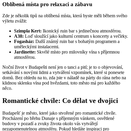
Oblíbená místa pro relaxaci a zábavu
Zde je několik tipů na oblíbená místa, která byste měli během svého
výletu zvážit:
Szimpla Kert:
Ikonický ruin bar s jedinečnou atmosférou.
A38:
Loď sloužící jako kulturní centrum s koncerty a večírky.
Fogasház:
Další známý ruin bar s bohatým programem a
uměleckými instalacemi.
Jardinette:
Skvélé místo pro milovníky vína s příjemnou
atmosférou.
Noční život v Budapešti není jen o tanci a pití; je to o objevování,
setkávání s novými lidmi a vytváření vzpomínek, které si ponesete
domů. Bez ohledu na to, zda jste v náladě na párty do rána nebo na
klidnou sklenku vína pod hvězdami, toto město má pro každého
něco.
Romantické chvíle: Co dělat ve dvojici
Budapešť je město, které jako stvořené pro romantické chvíle.
Procházení po břehu Dunaje s příjemným vánkem, osvětlené
budovy v pozadí a zvuky života okolo vás vytvářejí
nezapomenutelnou atmosféru. Pokud hledáte inspiraci pro