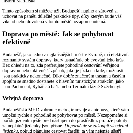
historií Maďarska.
Tímto způsobem si můžete užít Budapešť naplno a zároveň si
uchovat na paměti důležité praktické tipy, díky kterým bude váš
víkend nebo dovolená v tomto městě nezapomenutelná.
Doprava po městě: Jak se pohybovat
efektivně
Budapešť, jako jedno z nejkrásnějších měst v Evropě, má efektivní a
rozmanitý systém dopravy, který usnadňuje objevování jeho krás.
Bez ohledu na to, zda preferujete pohodlné cestování veřejnou
dopravou nebo aktivnější způsob, jako je jízda na kole, možnosti
jsou prakticky nekonečné. Díky dobře značeným trasám a častým
spojům se snadno dostanete k hlavním turistickým atrakcím, jako
jsou Parlament, Rybářská bašta nebo Termální lázně Széchenyi.
Veřejná doprava
Budapešťská MHD zahrnuje metro, tramvaje a autobusy, které vám
umožní rychle a pohodlně se pohybovat po městě. Nezapomeňte si
pořídit jízdenku ještě před nástupem do prostředku, protože pokuty
za neplatné jízdenky jsou přísné.
Doporučuje se zakoupit vícedenní
jízdenku
, pokud plánujete cestovat častěji; ta vám nejenže ušetří