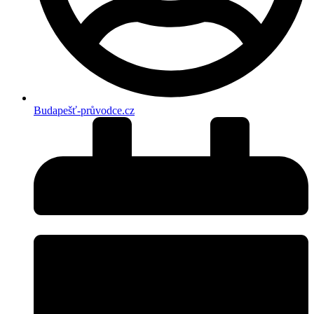
Budapešť-průvodce.cz