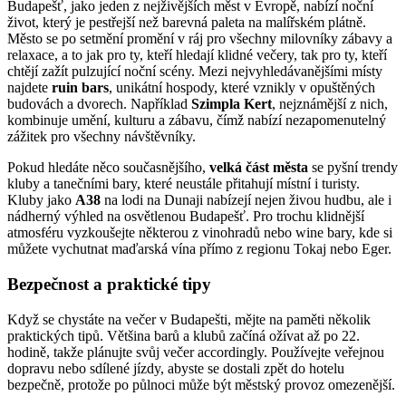
Budapešť, jako jeden z nejživějších měst v Evropě, nabízí noční
život, který je pestřejší než barevná paleta na malířském plátně.
Město se po setmění promění v ráj pro všechny milovníky zábavy a
relaxace, a to jak pro ty, kteří hledají klidné večery, tak pro ty, kteří
chtějí zažít pulzující noční scény. Mezi nejvyhledávanějšími místy
najdete
ruin bars
, unikátní hospody, které vznikly v opuštěných
budovách a dvorech. Například
Szimpla Kert
, nejznámější z nich,
kombinuje umění, kulturu a zábavu, čímž nabízí nezapomenutelný
zážitek pro všechny návštěvníky.
Pokud hledáte něco současnějšího,
velká část města
se pyšní trendy
kluby a tanečními bary, které neustále přitahují místní i turisty.
Kluby jako
A38
na lodi na Dunaji nabízejí nejen živou hudbu, ale i
nádherný výhled na osvětlenou Budapešť. Pro trochu klidnější
atmosféru vyzkoušejte některou z vinohradů nebo wine bary, kde si
můžete vychutnat maďarská vína přímo z regionu Tokaj nebo Eger.
Bezpečnost a praktické tipy
Když se chystáte na večer v Budapešti, mějte na paměti několik
praktických tipů. Většina barů a klubů začíná ožívat až po 22.
hodině, takže plánujte svůj večer accordingly. Používejte veřejnou
dopravu nebo sdílené jízdy, abyste se dostali zpět do hotelu
bezpečně, protože po půlnoci může být městský provoz omezenější.