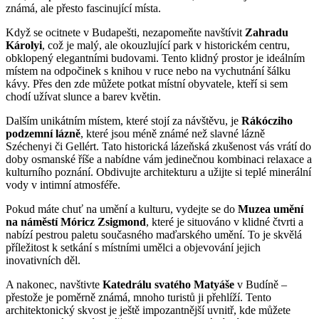
známá, ale přesto fascinující místa.
Když se ocitnete v Budapešti, nezapomeňte navštívit
Zahradu
Károlyi
, což je malý, ale okouzlující park v historickém centru,
obklopený elegantními budovami. Tento klidný prostor je ideálním
místem na odpočinek s knihou v ruce nebo na vychutnání šálku
kávy. Přes den zde můžete potkat místní obyvatele, kteří si sem
chodí užívat slunce a barev květin.
Dalším unikátním místem, které stojí za návštěvu, je
Rákócziho
podzemní lázně
, které jsou méně známé než slavné lázně
Széchenyi či Gellért. Tato historická lázeňská zkušenost vás vrátí do
doby osmanské říše a nabídne vám jedinečnou kombinaci relaxace a
kulturního poznání. Obdivujte architekturu a užijte si teplé minerální
vody v intimní atmosféře.
Pokud máte chuť na umění a kulturu, vydejte se do
Muzea umění
na náměstí Móricz Zsigmond
, které je situováno v klidné čtvrti a
nabízí pestrou paletu současného maďarského umění. To je skvělá
příležitost k setkání s místními umělci a objevování jejich
inovativních děl.
A nakonec, navštivte
Katedrálu svatého Matyáše
v Budíně –
přestože je poměrně známá, mnoho turistů ji přehlíží. Tento
architektonický skvost je ještě impozantnější uvnitř, kde můžete