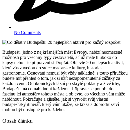
No Comments
Budapešť, jedno z nejkrásnějších měst Evropy, nabízí neomezené
možnosti pro všechny typy cestovatelů, ať už máte hluboko do
kapsy nebo jste připraveni si Dopřát. Objevte 20 nejlepších aktivit,
které vás zavedou do srdce maďarské kultury, historie a
gastronomie. Cestování nemusí být vždy nákladné; s touto příručkou
budete mít přehled o tom, jak si užít nezapomenutelné zážitky za
každou cenu. Od ikonických lázní po skryté poklady a živé trhy,
Budapešť má co nabídnout každému. Připravte se ponořit do
fascinující atmosféry tohoto města a objevte, co všechno vám může
nabídnout. Pokračujte a zjistěte, jak si vytvořit svůj vlastní
budapešťský itinerář, který vám ukáže, že krása a dobrodružství
mohou být dostupné pro každého.
Obsah článku