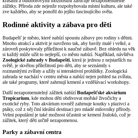
krásami a outdoorovými možnostmi zaručuje nezapomenutelné
zážitky. Příroda zde nejenže rozpohybovala místní kulturu, ale také
zve každého, aby se ponořil do jejího fascinujícího světa.
Rodinné aktivity a zábava pro děti
Budapešť je město, které nabízí spoustu zábavy pro rodiny s dětmi.
Mnoho atrakcí a aktivit je navrženo tak, aby bavily malé i velké, a
zároveň poskytovaly příležitost k naučné zábavě. Bez ohledu na věk
si každý může užít to nejlepší, co město nabízí. Například, návštěva
Zoologické zahrady v Budapešti
, která je jednou z nejstarších na
světě, je skvělou příležitostí pro děti, aby se seznámily s
rozmanitými zvířaty a užily si interaktivní prohlídky. Zoologická
zahrada se nachází v centru města a nabízí nejen pohled na zvířata,
ale také programy, které zahrnují krmení a vzdělávací workshopy.
Další nezapomenutelný zážitek nabízí
Budapešťské akvárium
Tropicarium
, kde mohou děti obdivovat mořské živočichy a
exotické ryby. Toto akvárium rovněž zahrnuje koutky s plazivci a
ptáky, což z něj činí ideální destinaci pro mladé milovníky přírody.
Velmi populární je také možnost účastnit se krmení žraloků, což je
zážitek, který děti určitě nezapomenou.
Parky a zábavní centra