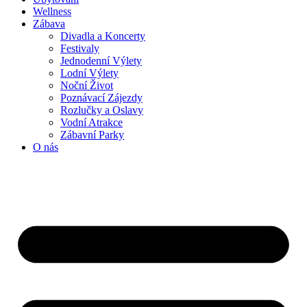
Wellness
Zábava
Divadla a Koncerty
Festivaly
Jednodenní Výlety
Lodní Výlety
Noční Život
Poznávací Zájezdy
Rozlučky a Oslavy
Vodní Atrakce
Zábavní Parky
O nás