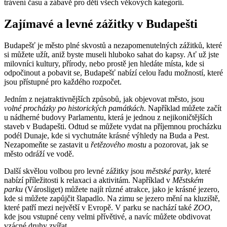
trávení času a zábavě pro děti všech věkových kategorií.
Zajímavé a levné zážitky v Budapešti
Budapešť je město plné skvostů a nezapomenutelných zážitků, které
si můžete užít, aniž byste museli hluboko sahat do kapsy. Ať už jste
milovníci kultury, přírody, nebo prostě jen hledáte místa, kde si
odpočinout a pobavit se, Budapešť nabízí celou řadu možností, které
jsou přístupné pro každého rozpočet.
Jedním z nejatraktivnějších způsobů, jak objevovat město, jsou
volné procházky po historických památkách
. Například můžete začít
u nádherné budovy Parlamentu, která je jednou z nejikoničtějších
staveb v Budapešti. Odtud se můžete vydat na příjemnou procházku
podél Dunaje, kde si vychutnáte krásné výhledy na Buda a Pest.
Nezapomeňte se zastavit u
řetězového mostu
a pozorovat, jak se
město odráží ve vodě.
Další skvělou volbou pro levné zážitky jsou
městské parky
, které
nabízí příležitosti k relaxaci a aktivitám. Například v
Městském
parku
(Városliget) můžete najít různé atrakce, jako je krásné jezero,
kde si můžete zapůjčit šlapadlo. Na zimu se jezero mění na kluziště,
které patří mezi největší v Evropě. V parku se nachází také
ZOO
,
kde jsou vstupné ceny velmi přívětivé, a navíc můžete obdivovat
vzácné druhy zvířat.