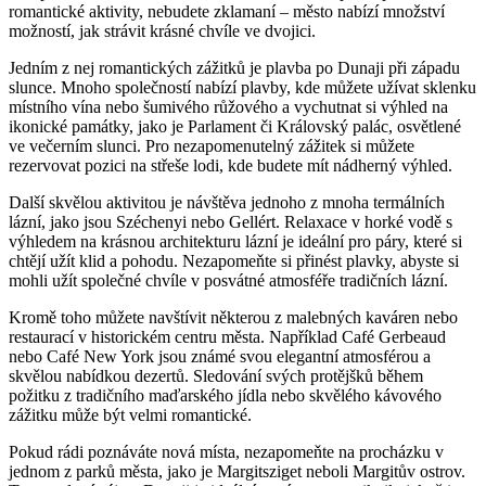
romantické aktivity, nebudete zklamaní – město nabízí množství
možností, jak strávit krásné chvíle ve dvojici.
Jedním z nej romantických zážitků je plavba po Dunaji při západu
slunce. Mnoho společností nabízí plavby, kde můžete užívat sklenku
místního vína nebo šumivého růžového a vychutnat si výhled na
ikonické památky, jako je Parlament či Královský palác, osvětlené
ve večerním slunci. Pro nezapomenutelný zážitek si můžete
rezervovat pozici na střeše lodi, kde budete mít nádherný výhled.
Další skvělou aktivitou je návštěva jednoho z mnoha termálních
lázní, jako jsou Széchenyi nebo Gellért. Relaxace v horké vodě s
výhledem na krásnou architekturu lázní je ideální pro páry, které si
chtějí užít klid a pohodu. Nezapomeňte si přinést plavky, abyste si
mohli užít společné chvíle v posvátné atmosféře tradičních lázní.
Kromě toho můžete navštívit některou z malebných kaváren nebo
restaurací v historickém centru města. Například Café Gerbeaud
nebo Café New York jsou známé svou elegantní atmosférou a
skvělou nabídkou dezertů. Sledování svých protějšků během
požitku z tradičního maďarského jídla nebo skvělého kávového
zážitku může být velmi romantické.
Pokud rádi poznáváte nová místa, nezapomeňte na procházku v
jednom z parků města, jako je Margitsziget neboli Margitův ostrov.