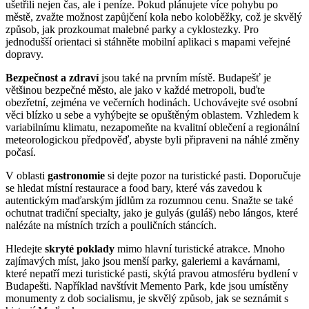
ušetřili nejen čas, ale i peníze. Pokud plánujete více pohybu po
městě, zvažte možnost zapůjčení kola nebo koloběžky, což je skvělý
způsob, jak prozkoumat malebné parky a cyklostezky. Pro
jednodušší orientaci si stáhněte mobilní aplikaci s mapami veřejné
dopravy.
Bezpečnost a zdraví
jsou také na prvním místě. Budapešť je
většinou bezpečné město, ale jako v každé metropoli, buďte
obezřetní, zejména ve večerních hodinách. Uchovávejte své osobní
věci blízko u sebe a vyhýbejte se opuštěným oblastem. Vzhledem k
variabilnímu klimatu, nezapomeňte na kvalitní oblečení a regionální
meteorologickou předpověď, abyste byli připraveni na náhlé změny
počasí.
V oblasti
gastronomie
si dejte pozor na turistické pasti. Doporučuje
se hledat místní restaurace a food bary, které vás zavedou k
autentickým maďarským jídlům za rozumnou cenu. Snažte se také
ochutnat tradiční specialty, jako je gulyás (guláš) nebo lángos, které
nalézáte na místních trzích a pouličních stáncích.
Hledejte
skryté poklady
mimo hlavní turistické atrakce. Mnoho
zajímavých míst, jako jsou menší parky, galeriemi a kavárnami,
které nepatří mezi turistické pasti, skýtá pravou atmosféru bydlení v
Budapešti. Například navštívit Memento Park, kde jsou umístěny
monumenty z dob socialismu, je skvělý způsob, jak se seznámit s