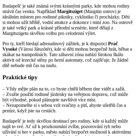
Budapešť je také známá svými krásnými parky, kde mohou rodiny
strávit čas venku. Například
Margitsziget
(Margitin ostrov) je
ideálním místem pro rodinné pikniky, cyklistiku či procházky. Děti
si mohou užít hřiště, vodní atrakce a dokonce i mini zoo. Na ostrově
je také velký park a krásné přírodní scenérie, které dělají z
Margitszigetu skvělou volbu pro celodenní výlet.
Pro ty, kteří hledají adrenalinový zážitek, je k dispozici
Prač
Vysoké
(Városi Játszótér), kde si děti mohou bezpečně hrát, běhat a
skákat na trampolínách. Tato zábavní zóna nabízí širokou škálu
aktivit od lezecké stěny po herní automaty, což zajišťuje, že žádné
dítě nebude mít čas na nudu.
Praktické tipy
– Vždy mějte plán na to, co byste chtěli během dne vidět a zažít.
– Zvažte použití rodinné jízdenky na veřejnou dopravu, což může
být výhodné, pokud plánujete navštívit více míst.
– Nezapomeňte si s sebou vzít svačiny a pití, abyste ušetřili čas a
peníze, když jste na cestách.
Budapešť je tedy skvělou destinací pro rodiny, kde si každý může
najít to své. Ať už k prozkoumání zvířat, pozorování ryb nebo
užívání si her v parku, město nabízí bezpočet možností k aktivnímu