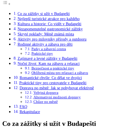
Co za zážitky si užít v Budapešti
Nejlepší turistické atrakce pro každého
Kultura a historie: Co vidět v Budapešti
Nezapomenutelné gastronomické zážitky
Skryté poklady: Méně známá místa
Aktivity pro milovníky přírody a outdooru
Rodinné aktivity a zábava pro děti
Parky a zábavní centra
Praktické tipy
Zajímavé a levné zážitky v Budapešti
Noční život: Kam na zábavu a relaxaci
Bezpečnost a praktické tipy
Oblíbená místa pro relaxaci a zábavu
Romantické chvíle: Co dělat ve dvojici
Praktické tipy pro cestovatele v Budapešti
Doprava po městě: Jak se pohybovat efektivně
Veřejná doprava
Alternativní možnosti dopravy
Chůze po městě
FAQ
Rekapitulace
Co za zážitky si užít v Budapešti