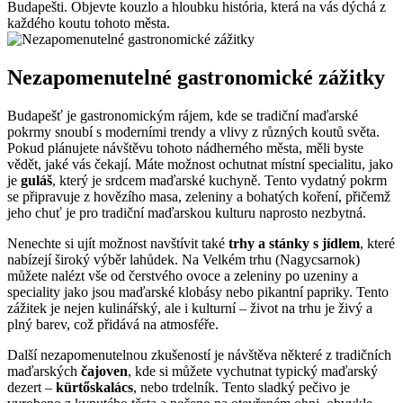
Budapešti. Objevte kouzlo a hloubku história, která na vás dýchá z
každého koutu tohoto města.
Nezapomenutelné gastronomické zážitky
Budapešť je gastronomickým rájem, kde se tradiční maďarské
pokrmy snoubí s moderními trendy a vlivy z různých koutů světa.
Pokud plánujete návštěvu tohoto nádherného města, měli byste
vědět, jaké vás čekají. Máte možnost ochutnat místní specialitu, jako
je
guláš
, který je srdcem maďarské kuchyně. Tento vydatný pokrm
se připravuje z hovězího masa, zeleniny a bohatých koření, přičemž
jeho chuť je pro tradiční maďarskou kulturu naprosto nezbytná.
Nenechte si ujít možnost navštívit také
trhy a stánky s jídlem
, které
nabízejí široký výběr lahůdek. Na Velkém trhu (Nagycsarnok)
můžete nalézt vše od čerstvého ovoce a zeleniny po uzeniny a
speciality jako jsou maďarské klobásy nebo pikantní papriky. Tento
zážitek je nejen kulinářský, ale i kulturní – život na trhu je živý a
plný barev, což přidává na atmosféře.
Další nezapomenutelnou zkušeností je návštěva některé z tradičních
maďarských
čajoven
, kde si můžete vychutnat typický maďarský
dezert –
kürtőskalács
, nebo trdelník. Tento sladký pečivo je