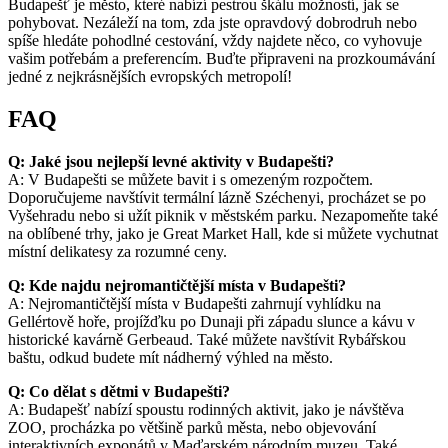
Budapešť je město, které nabízí pestrou škálu možností, jak se
pohybovat. Nezáleží na tom, zda jste opravdový dobrodruh nebo
spíše hledáte pohodlné cestování, vždy najdete něco, co vyhovuje
vašim potřebám a preferencím. Buďte připraveni na prozkoumávání
jedné z nejkrásnějších evropských metropolí!
FAQ
Q: Jaké jsou nejlepší levné aktivity v Budapešti?
A: V Budapešti se můžete bavit i s omezeným rozpočtem.
Doporučujeme navštívit termální lázně Széchenyi, procházet se po
Vyšehradu nebo si užít piknik v městském parku. Nezapomeňte také
na oblíbené trhy, jako je Great Market Hall, kde si můžete vychutnat
místní delikatesy za rozumné ceny.
Q: Kde najdu nejromantičtější místa v Budapešti?
A: Nejromantičtější místa v Budapešti zahrnují vyhlídku na
Gellértově hoře, projížďku po Dunaji při západu slunce a kávu v
historické kavárně Gerbeaud. Také můžete navštívit Rybářskou
baštu, odkud budete mít nádherný výhled na město.
Q: Co dělat s dětmi v Budapešti?
A: Budapešť nabízí spoustu rodinných aktivit, jako je návštěva
ZOO, procházka po většině parků města, nebo objevování
interaktivních exponátů v Maďarském národním muzeu. Také