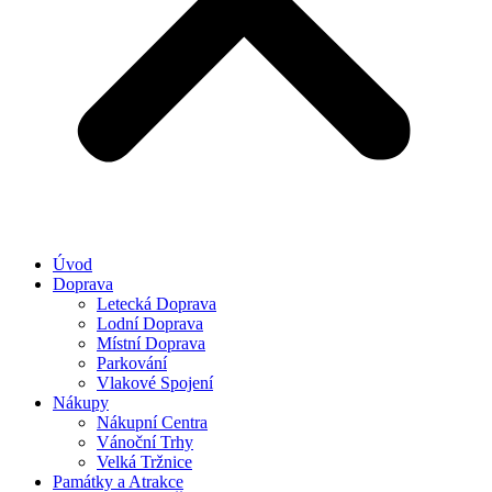
Úvod
Doprava
Letecká Doprava
Lodní Doprava
Místní Doprava
Parkování
Vlakové Spojení
Nákupy
Nákupní Centra
Vánoční Trhy
Velká Tržnice
Památky a Atrakce