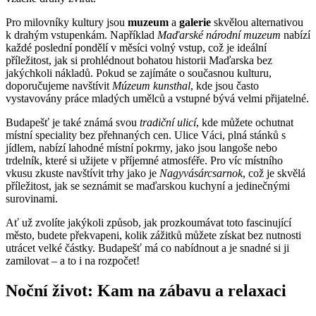
Pro milovníky kultury jsou
muzeum
a
galerie
skvělou alternativou
k drahým vstupenkám. Například
Maďarské národní muzeum
nabízí
každé poslední pondělí v měsíci volný vstup, což je ideální
příležitost, jak si prohlédnout bohatou historii Maďarska bez
jakýchkoli nákladů. Pokud se zajímáte o současnou kulturu,
doporučujeme navštívit
Múzeum kunsthal
, kde jsou často
vystavovány práce mladých umělců a vstupné bývá velmi přijatelné.
Budapešť je také známá svou
tradiční ulicí
, kde můžete ochutnat
místní speciality bez přehnaných cen. Ulice Váci, plná stánků s
jídlem, nabízí lahodné místní pokrmy, jako jsou langoše nebo
trdelník, které si užijete v příjemné atmosféře. Pro víc místního
vkusu zkuste navštívit trhy jako je
Nagyvásárcsarnok
, což je skvělá
příležitost, jak se seznámit se maďarskou kuchyní a jedinečnými
surovinami.
Ať už zvolíte jakýkoli způsob, jak prozkoumávat toto fascinující
město, budete překvapeni, kolik zážitků můžete získat bez nutnosti
utrácet velké částky. Budapešť má co nabídnout a je snadné si ji
zamilovat – a to i na rozpočet!
Noční život: Kam na zábavu a relaxaci