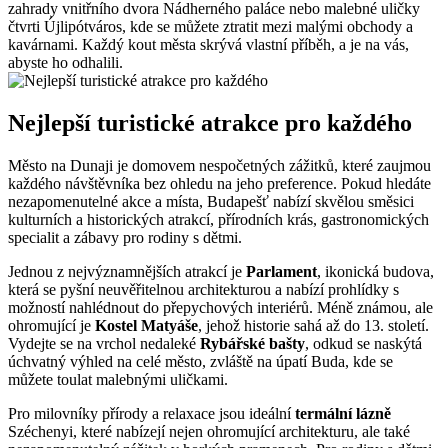
zahrady vnitřního dvora Nádherného paláce nebo malebné uličky
čtvrti Újlipótváros, kde se můžete ztratit mezi malými obchody a
kavárnami. Každý kout města skrývá vlastní příběh, a je na vás,
abyste ho odhalili.
Nejlepší turistické atrakce pro každého
Město na Dunaji je domovem nespočetných zážitků, které zaujmou
každého návštěvníka bez ohledu na jeho preference. Pokud hledáte
nezapomenutelné akce a místa, Budapešť nabízí skvělou směsici
kulturních a historických atrakcí, přírodních krás, gastronomických
specialit a zábavy pro rodiny s dětmi.
Jednou z nejvýznamnějších atrakcí je
Parlament
, ikonická budova,
která se pyšní neuvěřitelnou architekturou a nabízí prohlídky s
možností nahlédnout do přepychových interiérů. Méně známou, ale
ohromující je
Kostel Matyáše
, jehož historie sahá až do 13. století.
Vydejte se na vrchol nedaleké
Rybářské bašty
, odkud se naskýtá
úchvatný výhled na celé město, zvláště na úpatí Buda, kde se
můžete toulat malebnými uličkami.
Pro milovníky přírody a relaxace jsou ideální
termální lázně
Széchenyi, které nabízejí nejen ohromující architekturu, ale také