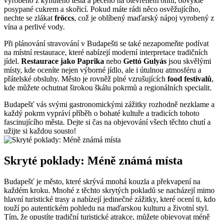
vyrobeno z kynutého těsta a pečeno na otevřeném ohni, obvykle
posypané cukrem a skořicí. Pokud máte rádi něco osvěžujícího,
nechte se zlákat
fröccs
, což je oblíbený maďarský nápoj vyrobený z
vína a perlivé vody.
Při plánování stravování v Budapešti se také nezapomeňte podívat
na místní restaurace, které nabízejí moderní interpretace tradičních
jídel.
Restaurace jako Paprika
nebo
Gettó Gulyás
jsou skvělými
místy, kde oceníte nejen výborné jídlo, ale i útulnou atmosféru a
přátelské obsluhy. Město je rovněž plné vzrušujících
food festivalů
,
kde můžete ochutnat širokou škálu pokrmů a regionálních specialit.
Budapešť vás svými gastronomickými zážitky rozhodně nezklame a
každý pokrm vypráví příběh o bohaté kultuře a tradicích tohoto
fascinujícího města. Dejte si čas na objevování všech těchto chutí a
užijte si každou sousto!
Skryté poklady: Méně známá místa
Budapešť je město, které skrývá mnohá kouzla a překvapení na
každém kroku. Mnohé z těchto skrytých pokladů se nacházejí mimo
hlavní turistické trasy a nabízejí jedinečné zážitky, které ocení ti, kdo
touží po autentickém pohledu na maďarskou kulturu a životní styl.
Tím, že opustíte tradiční turistické atrakce, můžete objevovat méně