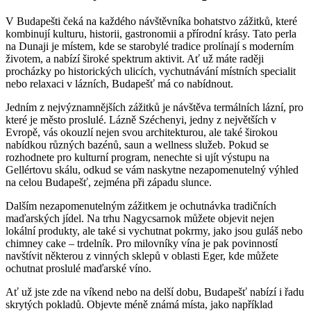
V Budapešti čeká na každého návštěvníka bohatstvo zážitků, které
kombinují kulturu, historii, gastronomii a přírodní krásy. Tato perla
na Dunaji je místem, kde se starobylé tradice prolínají s moderním
životem, a nabízí široké spektrum aktivit. Ať už máte raději
procházky po historických ulicích, vychutnávání místních specialit
nebo relaxaci v lázních, Budapešť má co nabídnout.
Jedním z nejvýznamnějších zážitků je návštěva termálních lázní, pro
které je město proslulé. Lázně Széchenyi, jedny z největších v
Evropě, vás okouzlí nejen svou architekturou, ale také širokou
nabídkou různých bazénů, saun a wellness služeb. Pokud se
rozhodnete pro kulturní program, nenechte si ujít výstupu na
Gellértovu skálu, odkud se vám naskytne nezapomenutelný výhled
na celou Budapešť, zejména při západu slunce.
Dalším nezapomenutelným zážitkem je ochutnávka tradičních
maďarských jídel. Na trhu Nagycsarnok můžete objevit nejen
lokální produkty, ale také si vychutnat pokrmy, jako jsou guláš nebo
chimney cake – trdelník. Pro milovníky vína je pak povinností
navštívit některou z vinných sklepů v oblasti Eger, kde můžete
ochutnat proslulé maďarské víno.
Ať už jste zde na víkend nebo na delší dobu, Budapešť nabízí i řadu
skrytých pokladů. Objevte méně známá místa, jako například