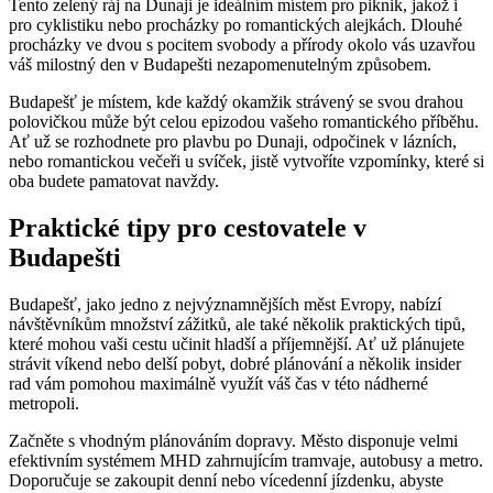
Tento zelený ráj na Dunaji je ideálním místem pro piknik, jakož i
pro cyklistiku nebo procházky po romantických alejkách. Dlouhé
procházky ve dvou s pocitem svobody a přírody okolo vás uzavřou
váš milostný den v Budapešti nezapomenutelným způsobem.
Budapešť je místem, kde každý okamžik strávený se svou drahou
polovičkou může být celou epizodou vašeho romantického příběhu.
Ať už se rozhodnete pro plavbu po Dunaji, odpočinek v lázních,
nebo romantickou večeři u svíček, jistě vytvoříte vzpomínky, které si
oba budete pamatovat navždy.
Praktické tipy pro cestovatele v
Budapešti
Budapešť, jako jedno z nejvýznamnějších měst Evropy, nabízí
návštěvníkům množství zážitků, ale také několik praktických tipů,
které mohou vaši cestu učinit hladší a příjemnější. Ať už plánujete
strávit víkend nebo delší pobyt, dobré plánování a několik insider
rad vám pomohou maximálně využít váš čas v této nádherné
metropoli.
Začněte s vhodným plánováním dopravy. Město disponuje velmi
efektivním systémem MHD zahrnujícím tramvaje, autobusy a metro.
Doporučuje se zakoupit denní nebo vícedenní jízdenku, abyste