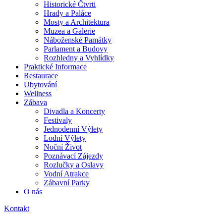
Historické Čtvrti
Hrady a Paláce
Mosty a Architektura
Muzea a Galerie
Náboženské Památky
Parlament a Budovy
Rozhledny a Vyhlídky
Praktické Informace
Restaurace
Ubytování
Wellness
Zábava
Divadla a Koncerty
Festivaly
Jednodenní Výlety
Lodní Výlety
Noční Život
Poznávací Zájezdy
Rozlučky a Oslavy
Vodní Atrakce
Zábavní Parky
O nás
Kontakt