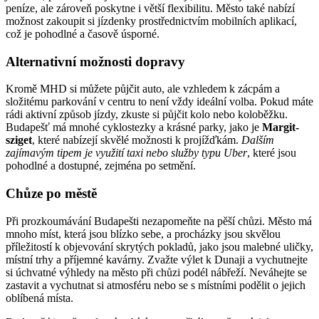
peníze, ale zároveň poskytne i větší flexibilitu. Město také nabízí
možnost zakoupit si jízdenky prostřednictvím mobilních aplikací,
což je pohodlné a časově úsporné.
Alternativní možnosti dopravy
Kromě MHD si můžete půjčit auto, ale vzhledem k zácpám a
složitému parkování v centru to není vždy ideální volba. Pokud máte
rádi aktivní způsob jízdy, zkuste si půjčit kolo nebo koloběžku.
Budapešť má mnohé cyklostezky a krásné parky, jako je
Margit-
sziget
, které nabízejí skvělé možnosti k projížďkám.
Dalším
zajímavým tipem je využití taxi nebo služby typu Uber
, které jsou
pohodlné a dostupné, zejména po setmění.
Chůze po městě
Při prozkoumávání Budapešti nezapomeňte na pěší chůzi. Město má
mnoho míst, která jsou blízko sebe, a procházky jsou skvělou
příležitostí k objevování skrytých pokladů, jako jsou malebné uličky,
místní trhy a příjemné kavárny. Zvažte výlet k Dunaji a vychutnejte
si úchvatné výhledy na město při chůzi podél nábřeží. Neváhejte se
zastavit a vychutnat si atmosféru nebo se s místními podělit o jejich
oblíbená místa.