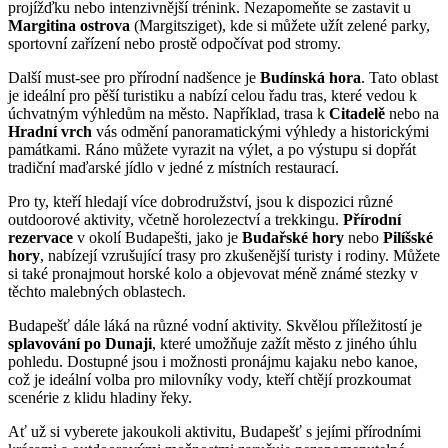
projížďku nebo intenzivnější trénink. Nezapomeňte se zastavit u
Margitina ostrova
(Margitsziget), kde si můžete užít zelené parky,
sportovní zařízení nebo prostě odpočívat pod stromy.
Další must-see pro přírodní nadšence je
Budínská hora
. Tato oblast
je ideální pro pěší turistiku a nabízí celou řadu tras, které vedou k
úchvatným výhledům na město. Například, trasa k
Citadelě
nebo na
Hradní vrch
vás odmění panoramatickými výhledy a historickými
památkami. Ráno můžete vyrazit na výlet, a po výstupu si dopřát
tradiční maďarské jídlo v jedné z místních restaurací.
Pro ty, kteří hledají více dobrodružství, jsou k dispozici různé
outdoorové aktivity, včetně horolezectví a trekkingu.
Přírodní
rezervace
v okolí Budapešti, jako je
Budařské hory
nebo
Pilíšské
hory
, nabízejí vzrušující trasy pro zkušenější turisty i rodiny. Můžete
si také pronajmout horské kolo a objevovat méně známé stezky v
těchto malebných oblastech.
Budapešť dále láká na různé vodní aktivity. Skvělou příležitostí je
splavování po Dunaji
, které umožňuje zažít město z jiného úhlu
pohledu. Dostupné jsou i možnosti pronájmu kajaku nebo kanoe,
což je ideální volba pro milovníky vody, kteří chtějí prozkoumat
scenérie z klidu hladiny řeky.
Ať už si vyberete jakoukoli aktivitu, Budapešť s jejími přírodními