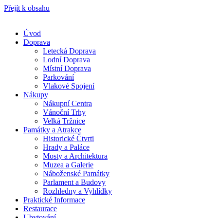
Přejít k obsahu
Úvod
Doprava
Letecká Doprava
Lodní Doprava
Místní Doprava
Parkování
Vlakové Spojení
Nákupy
Nákupní Centra
Vánoční Trhy
Velká Tržnice
Památky a Atrakce
Historické Čtvrti
Hrady a Paláce
Mosty a Architektura
Muzea a Galerie
Náboženské Památky
Parlament a Budovy
Rozhledny a Vyhlídky
Praktické Informace
Restaurace
Ubytování