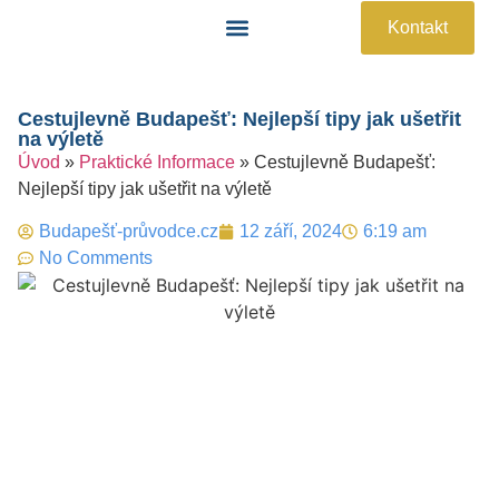
Kontakt
Památky A Atrakce
Praktické Informace
Cestujlevně Budapešť: Nejlepší tipy jak ušetřit
na výletě
Úvod
»
Praktické Informace
»
Cestujlevně Budapešť:
Nejlepší tipy jak ušetřit na výletě
Budapešť-průvodce.cz
12 září, 2024
6:19 am
No Comments