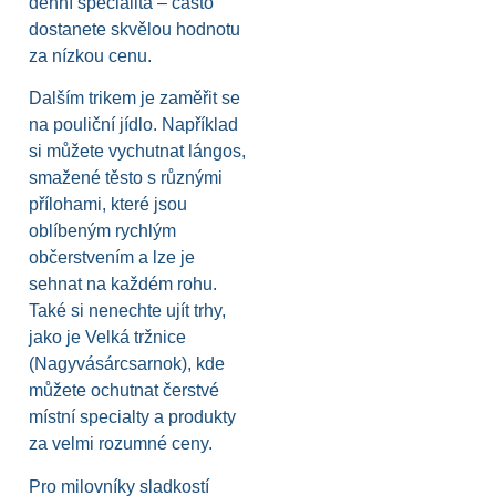
denní specialita – často
dostanete skvělou hodnotu
za nízkou cenu.
Dalším trikem je zaměřit se
na pouliční jídlo. Například
si můžete vychutnat lángos,
smažené těsto s různými
přílohami, které jsou
oblíbeným rychlým
občerstvením a lze je
sehnat na každém rohu.
Také si nenechte ujít trhy,
jako je Velká tržnice
(Nagyvásárcsarnok), kde
můžete ochutnat čerstvé
místní specialty a produkty
za velmi rozumné ceny.
Pro milovníky sladkostí