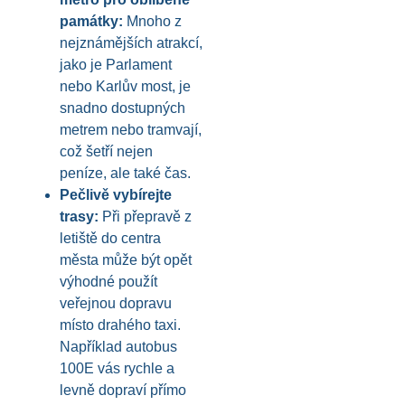
památky:
Mnoho z
nejznámějších atrakcí,
jako je Parlament
nebo Karlův most, je
snadno dostupných
metrem nebo tramvají,
což šetří nejen
peníze, ale také čas.
Pečlivě vybírejte
trasy:
Při přepravě z
letiště do centra
města může být opět
výhodné použít
veřejnou dopravu
místo drahého taxi.
Například autobus
100E vás rychle a
levně dopraví přímo