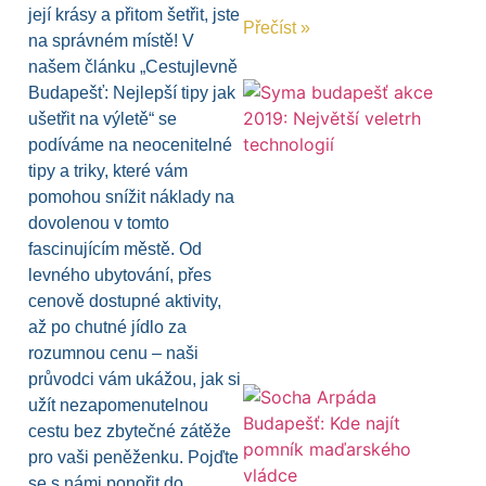
její krásy a přitom šetřit, jste
Přečíst »
na správném místě! V
našem článku „Cestujlevně
Budapešť: Nejlepší tipy jak
ušetřit na výletě“ se
podíváme na neocenitelné
tipy a triky, které vám
pomohou snížit náklady na
dovolenou v tomto
fascinujícím městě. Od
levného ubytování, přes
cenově dostupné aktivity,
až po chutné jídlo za
rozumnou cenu – naši
průvodci vám ukážou, jak si
užít nezapomenutelnou
cestu bez zbytečné zátěže
pro vaši peněženku. Pojďte
se s námi ponořit do