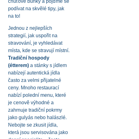
chuťové buňky a pojďme se
podívat na skvělé tipy, jak
na to!
Jednou z nejlepších
strategií, jak uspořit na
stravování, je vyhledávat
místa, kde se stravují místní.
Tradiční hospody
(étterem)
a stánky s jídlem
nabízejí autentická jídla
často za velmi přijatelné
ceny. Mnoho restaurací
nabízí polední menu, které
je cenově výhodné a
zahrnuje tradiční pokrmy
jako gulyás nebo halászlé.
Nebojte se zkusit jídla,
která jsou servisována jako