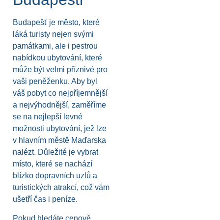
Budapešť je město, které
láká turisty nejen svými
památkami, ale i pestrou
nabídkou ubytování, které
může být velmi příznivé pro
vaši peněženku. Aby byl
váš pobyt co nejpříjemnější
a nejvýhodnější, zaměříme
se na nejlepší levné
možnosti ubytování, jež lze
v hlavním městě Maďarska
nalézt. Důležité je vybrat
místo, které se nachází
blízko dopravních uzlů a
turistických atrakcí, což vám
ušetří čas i peníze.
Pokud hledáte cenově