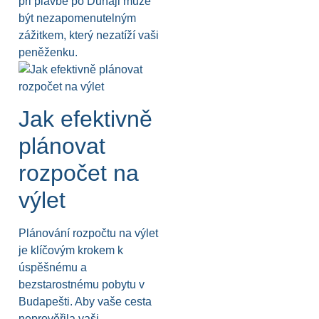
při plavbě po Dunaji může
být nezapomenutelným
zážitkem, který nezatíží vaši
peněženku.
Jak efektivně
plánovat
rozpočet na
výlet
Plánování rozpočtu na výlet
je klíčovým krokem k
úspěšnému a
bezstarostnému pobytu v
Budapešti. Aby vaše cesta
neprověřila vaši