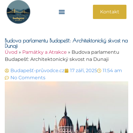
Kontakt
Památky A Atrakce
Praktické Informace
Budova parlamentu Budapešť: Architektonický skvost na
Dunaji
Úvod
»
Památky a Atrakce
»
Budova parlamentu
Budapešť: Architektonický skvost na Dunaji
Budapešť-průvodce.cz
17 září, 2025
11:54 am
No Comments