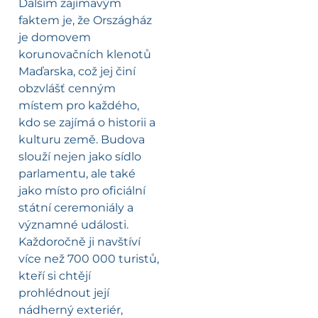
Dalším zajímavým
faktem je, že Országház
je domovem
korunovačních klenotů
Maďarska, což jej činí
obzvlášť cenným
místem pro každého,
kdo se zajímá o historii a
kulturu země. Budova
slouží nejen jako sídlo
parlamentu, ale také
jako místo pro oficiální
státní ceremoniály a
významné události.
Každoročně ji navštíví
více než 700 000 turistů,
kteří si chtějí
prohlédnout její
nádherný exteriér,