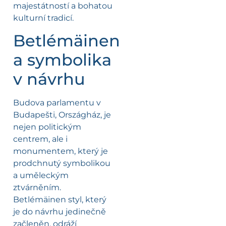
majestátností a bohatou
kulturní tradicí.
Betlémäinen
a symbolika
v návrhu
Budova parlamentu v
Budapešti, Országház, je
nejen politickým
centrem, ale i
monumentem, který je
prodchnutý symbolikou
a uměleckým
ztvárněním.
Betlémäinen styl, který
je do návrhu jedinečně
začleněn, odráží