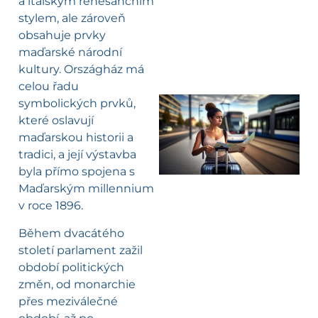
a italským renesančním
stylem, ale zároveň
obsahuje prvky
maďarské národní
kultury. Országház má
celou řadu
symbolických prvků,
které oslavují
l
maďarskou historii a
tradici, a její výstavba
byla přímo spojena s
Maďarským millennium
v roce 1896.
Během dvacátého
století parlament zažil
období politických
změn, od monarchie
přes meziválečné