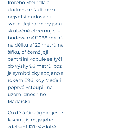
Imreho Steindla a
dodnes se řadí mezi
největší budovy na
světě. Její rozměry jsou
skutečně ohromující –
budova měří 268 metrů
na délku a 123 metrů na
šířku, přičemž její
centrální kopule se tyčí
do výšky 96 metrů, což
je symbolicky spojeno s
rokem 896, kdy Maďaři
poprvé vstoupili na
území dnešního
Maďarska.
Co dělá Országház ještě
fascinujícím, je jeho
zdobení. Při výzdobě