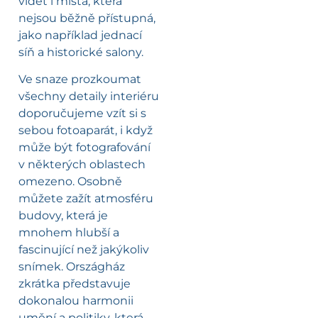
vidět i místa, která
nejsou běžně přístupná,
jako například jednací
síň a historické salony.
Ve snaze prozkoumat
všechny detaily interiéru
doporučujeme vzít si s
sebou fotoaparát, i když
může být fotografování
v některých oblastech
omezeno. Osobně
můžete zažít atmosféru
budovy, která je
mnohem hlubší a
fascinující než jakýkoliv
snímek. Országház
zkrátka představuje
dokonalou harmonii
umění a politiky, která