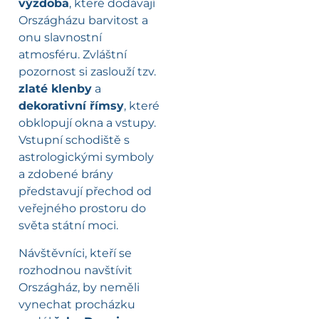
výzdoba
, které dodávají
Országházu barvitost a
onu slavnostní
atmosféru. Zvláštní
pozornost si zaslouží tzv.
zlaté klenby
a
dekorativní římsy
, které
obklopují okna a vstupy.
Vstupní schodiště s
astrologickými symboly
a zdobené brány
představují přechod od
veřejného prostoru do
světa státní moci.
Návštěvníci, kteří se
rozhodnou navštívit
Országház, by neměli
vynechat procházku