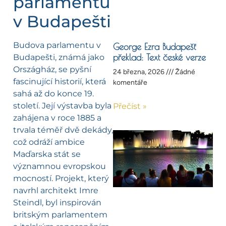
parlamentu
v Budapešti
Budova parlamentu v
George Ezra Budapešť
překlad: Text české verze
Budapešti, známá jako
Országház, se pyšní
24 března, 2026
Žádné
fascinující historií, která
komentáře
sahá až do konce 19.
století. Její výstavba byla
Přečíst »
zahájena v roce 1885 a
trvala téměř dvě dekády,
což odráží ambice
Maďarska stát se
významnou evropskou
mocností. Projekt, který
navrhl architekt Imre
Steindl, byl inspirován
britským parlamentem