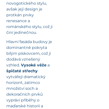
novogotického stylu,
avšak její design je
protkán prvky
renesance a
románského stylu, což ji
činí jedinečnou.
Hlavní fasáda budovy je
dominantně pokryta
bílým pískovcem, což ji
dodává vznešený
vzhled.
Vysoké věže
a
špičaté střechy
vytvářejí dramatický
horizont, zatímco
množství soch a
dekoračních prvků
vypráví příběhy o
maďarské historii a