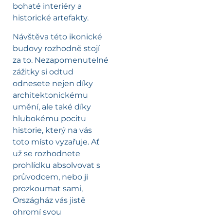
bohaté interiéry a
historické artefakty.
Návštěva této ikonické
budovy rozhodně stojí
za to. Nezapomenutelné
zážitky si odtud
odnesete nejen díky
architektonickému
umění, ale také díky
hlubokému pocitu
historie, který na vás
toto místo vyzařuje. Ať
už se rozhodnete
prohlídku absolvovat s
průvodcem, nebo ji
prozkoumat sami,
Országház vás jistě
ohromí svou