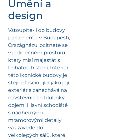
Umění a
design
Vstoupíte-li do budovy
parlamentu v Budapešti,
Országházu, ocitnete se
v jedinečném prostoru,
který mísí majestát s
bohatou historií. Interiér
této ikonické budovy je
stejně fascinující jako její
exteriér a zanechává na
návštěvnících hluboký
dojem. Hlavní schodiště
s nádhernými
mramorovými detaily
vás zavede do
velkolepých sálů, které