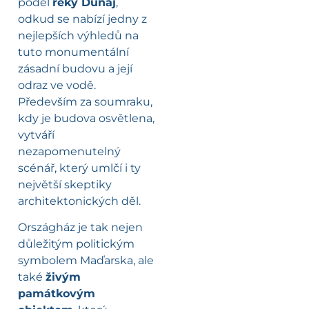
podél
řeky Dunaj
,
odkud se nabízí jedny z
nejlepších výhledů na
tuto monumentální
zásadní budovu a její
odraz ve vodě.
Především za soumraku,
kdy je budova osvětlena,
vytváří
nezapomenutelný
scénář, který umlčí i ty
největší skeptiky
architektonických děl.
Országház je tak nejen
důležitým politickým
symbolem Maďarska, ale
také
živým
památkovým