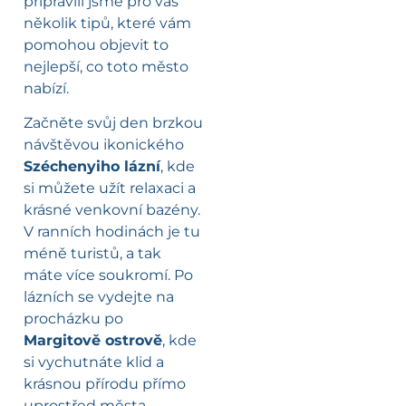
připravili jsme pro vás
několik tipů, které vám
pomohou objevit to
nejlepší, co toto město
nabízí.
Začněte svůj den brzkou
návštěvou ikonického
Széchenyiho lázní
, kde
si můžete užít relaxaci a
krásné venkovní bazény.
V ranních hodinách je tu
méně turistů, a tak
máte více soukromí. Po
lázních se vydejte na
procházku po
Margitově ostrově
, kde
si vychutnáte klid a
krásnou přírodu přímo
uprostřed města.