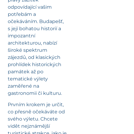
odpovídající vašim
potřebám a
očekáváním. Budapešť,
s její bohatou historií a
impozantní
architekturou, nabízí
široké spektrum
zájezdů, od klasických
prohlídek historických
památek až po
tematické výlety
zaměřené na
gastronomii či kulturu.
Prvním krokem je určit,
co přesně očekáváte od
svého výletu. Chcete
vidět nejznámější
turistické atrakce, jako je