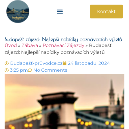
Kontakt
Památky A Atrakce
Praktické Informace
Budapešť zájezd: Nejlepší nabídky poznávacích výletů
Úvod
»
Zábava
»
Poznávací Zájezdy
»
Budapešť
zájezd: Nejlepší nabídky poznávacích výletů
Budapešť-průvodce.cz
24 listopadu, 2024
3:25 pm
No Comments