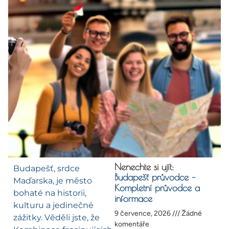
Nenechte si ujít:
Budapešť, srdce
Budapešť průvodce –
Maďarska, je město
Kompletní průvodce a
bohaté na historii,
informace
kulturu a jedinečné
9 července, 2026
Žádné
zážitky. Věděli jste, že
komentáře