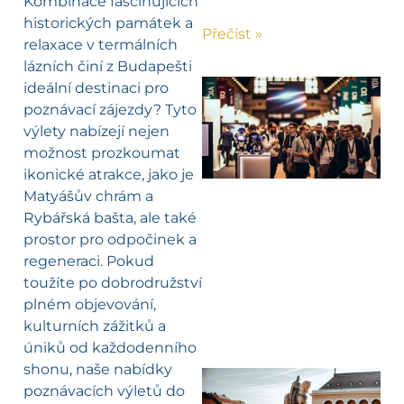
Kombinace fascinujících
historických památek a
Přečíst »
relaxace v termálních
lázních činí z Budapešti
ideální destinaci pro
poznávací zájezdy? Tyto
výlety nabízejí nejen
možnost prozkoumat
ikonické atrakce, jako je
Matyášův chrám a
Rybářská bašta, ale také
prostor pro odpočinek a
regeneraci. Pokud
toužíte po dobrodružství
plném objevování,
kulturních zážitků a
úniků od každodenního
shonu, naše nabídky
poznávacích výletů do