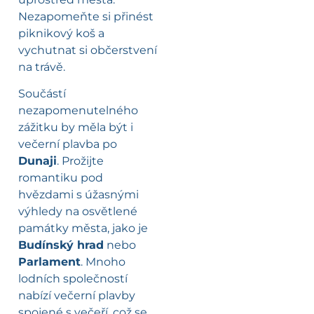
Nezapomeňte si přinést
piknikový koš a
vychutnat si občerstvení
na trávě.
Součástí
nezapomenutelného
zážitku by měla být i
večerní plavba po
Dunaji
. Prožijte
romantiku pod
hvězdami s úžasnými
výhledy na osvětlené
památky města, jako je
Budínský hrad
nebo
Parlament
. Mnoho
lodních společností
nabízí večerní plavby
spojené s večeří, což se