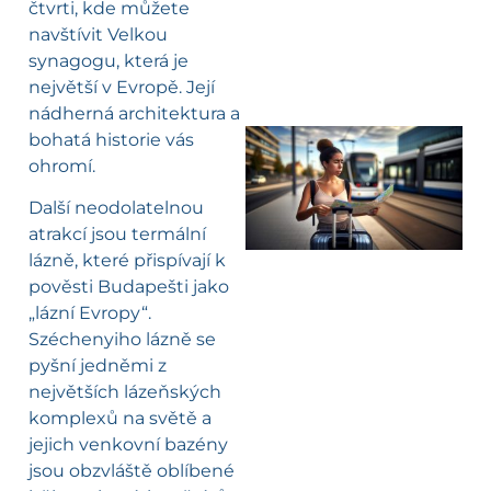
čtvrti, kde můžete
navštívit Velkou
synagogu, která je
největší v Evropě. Její
nádherná architektura a
bohatá historie vás
ohromí.
l
Další neodolatelnou
atrakcí jsou termální
lázně, které přispívají k
pověsti Budapešti jako
„lázní Evropy“.
Széchenyiho lázně se
pyšní jedněmi z
největších lázeňských
komplexů na světě a
jejich venkovní bazény
jsou obzvláště oblíbené