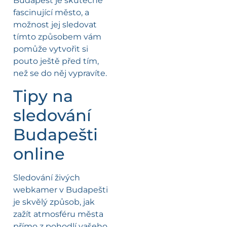
Budapešť je skutečně
fascinující město, a
možnost jej sledovat
tímto způsobem vám
pomůže vytvořit si
pouto ještě před tím,
než se do něj vypravíte.
Tipy na
sledování
Budapešti
online
Sledování živých
webkamer v Budapešti
je skvělý způsob, jak
zažít atmosféru města
přímo z pohodlí vašeho