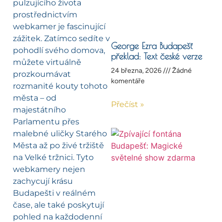
pulzujícího života
prostřednictvím
webkamer je fascinující
zážitek. Zatímco sedíte v
George Ezra Budapešť
pohodlí svého domova,
překlad: Text české verze
můžete virtuálně
24 března, 2026
Žádné
prozkoumávat
komentáře
rozmanité kouty tohoto
města – od
Přečíst »
majestátního
Parlamentu přes
malebné uličky Starého
Města až po živé tržiště
na Velké tržnici. Tyto
webkamery nejen
zachycují krásu
Budapešti v reálném
čase, ale také poskytují
pohled na každodenní