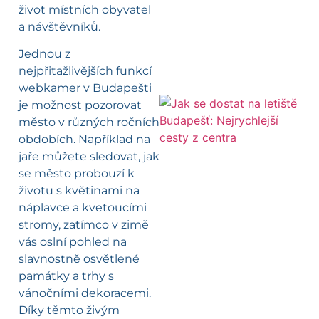
život místních obyvatel
a návštěvníků.
Jednou z
nejpřitažlivějších funkcí
webkamer v Budapešti
je možnost pozorovat
město v různých ročních
l
obdobích. Například na
jaře můžete sledovat, jak
se město probouzí k
životu s květinami na
náplavce a kvetoucími
stromy, zatímco v zimě
vás oslní pohled na
slavnostně osvětlené
památky a trhy s
vánočními dekoracemi.
Díky těmto živým