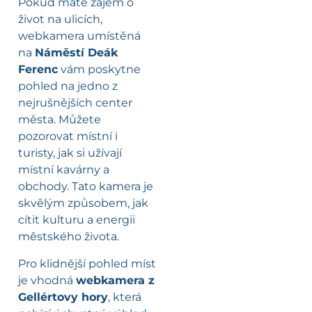
Pokud máte zájem o
život na ulicích,
webkamera umístěná
na
Náměstí Deák
Ferenc
vám poskytne
pohled na jedno z
nejrušnějších center
města. Můžete
pozorovat místní i
turisty, jak si užívají
místní kavárny a
obchody. Tato kamera je
skvělým způsobem, jak
cítit kulturu a energii
městského života.
Pro klidnější pohled míst
je vhodná
webkamera z
Gellértovy hory
, která