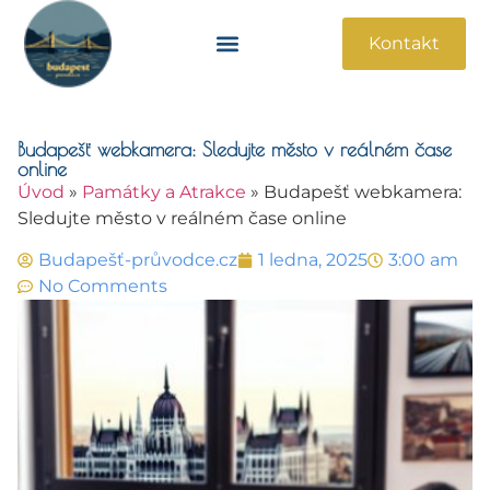
Kontakt
Památky A Atrakce
Praktické Informace
Budapešť webkamera: Sledujte město v reálném čase
online
Úvod
»
Památky a Atrakce
»
Budapešť webkamera:
Sledujte město v reálném čase online
Budapešť-průvodce.cz
1 ledna, 2025
3:00 am
No Comments