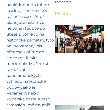
komentáře
nahlédnout do tohoto
fascinujícího města v
Přečíst »
reálném čase. Ať už
plánujete návštěvu,
nebo jen toužíte po
útěše z pohledu na
historické památky, tyto
online kamery vás
přenesou přímo do
srdce maďarské
metropole. Můžete si
tak užívat
panoramatických
výhledů na ikonické
budovy, jako je
Parlament nebo
Rybářská bašta, a zažít
atmosféru města, aniž