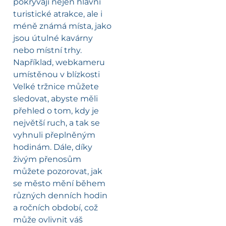
pokrývají nejen hlavní
turistické atrakce, ale i
méně známá místa, jako
jsou útulné kavárny
nebo místní trhy.
Například, webkameru
umístěnou v blízkosti
Velké tržnice můžete
sledovat, abyste měli
přehled o tom, kdy je
největší ruch, a tak se
vyhnuli přeplněným
hodinám. Dále, díky
živým přenosům
můžete pozorovat, jak
se město mění během
různých denních hodin
a ročních období, což
může ovlivnit váš