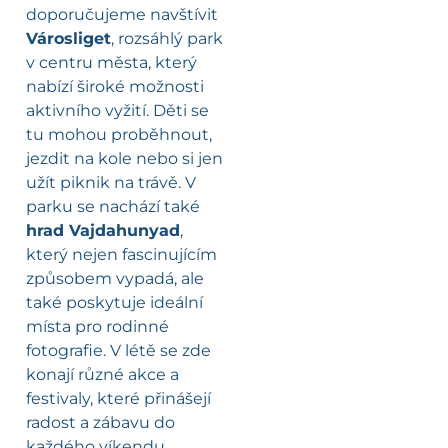
doporučujeme navštívit
Városliget
, rozsáhlý park
v centru města, který
nabízí široké možnosti
aktivního vyžití. Děti se
tu mohou proběhnout,
jezdit na kole nebo si jen
užít piknik na trávě. V
parku se nachází také
hrad Vajdahunyad
,
který nejen fascinujícím
způsobem vypadá, ale
také poskytuje ideální
místa pro rodinné
fotografie. V létě se zde
konají různé akce a
festivaly, které přinášejí
radost a zábavu do
každého víkendu.