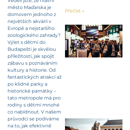
Věděli jste, že hlavní
město Maďarska je
Přečíst »
domovem jednoho z
největších akvárií v
Evropě a nejstaršího
zoologického zahrady?
Výlet s dětmi do
Budapešti je skvělou
příležitostí, jak spojit
zábavu s poznáváním
kultury a historie. Od
fantastických atrakcí až
po klidné parky a
historické památky –
tato metropole má pro
rodiny s dětmi mnohé
co nabídnout. V našem
průvodci se podíváme
na to, jak efektivně