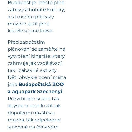
Budapešť je město plné
zábavy a bohaté kultury,
a s trochou přípravy
můžete zažít jeho
kouzlo v plné kráse.
Před započetím
plánování se zaměřte na
vytvoření itineráře, který
zahrnuje jak vzdělávací,
tak i zábavné aktivity.
Děti obvykle ocení místa
jako
Budapešťská ZOO
a aquapark Széchenyi
.
Rozvrhněte si den tak,
abyste si mohli užít jak
dopolední návštěvu
muzea, tak odpoledne
strávené na čerstvém