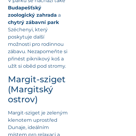
V parku se nachází také
Budapešťský
zoologický zahrada
a
chytrý zábavní park
Széchenyi, který
poskytuje další
možnosti pro rodinnou
zábavu. Nezapomeňte si
přinést piknikový koš a
užít si oběd pod stromy.
Margit-sziget
(Margitský
ostrov)
Margit-sziget je zeleným
klenotem uprostřed
Dunaje, ideálním
místem pro relaxaci a