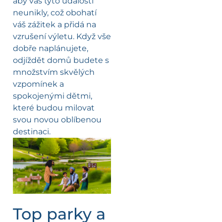
aby vás tyto události
neunikly, což obohatí
váš zážitek a přidá na
vzrušení výletu. Když vše
dobře naplánujete,
odjíždět domů budete s
množstvím skvělých
vzpomínek a
spokojenými dětmi,
které budou milovat
svou novou oblíbenou
destinaci.
Top parky a