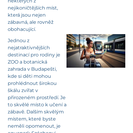
některých z
nejikoničtějších míst,
která jsou nejen
zábavná, ale rovněž
obohacující.
Jednou z
nejatraktivnějších
l
destinací pro rodiny je
ZOO a botanická
zahrada v Budapešti,
kde si děti mohou
prohlédnout širokou
škálu zvířat v
přirozeném prostředí. Je
to skvělé místo k učení a
zábavě. Dalším skvělým
místem, které byste
neměli opomenout, je