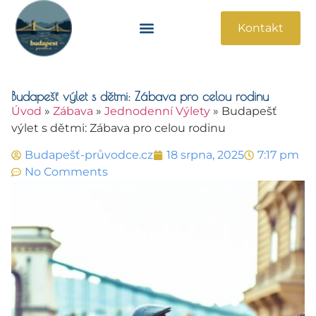
Kontakt
Památky A Atrakce
Praktické Informace
Budapešť výlet s dětmi: Zábava pro celou rodinu
Úvod
»
Zábava
»
Jednodenní Výlety
»
Budapešť
výlet s dětmi: Zábava pro celou rodinu
Budapešť-průvodce.cz
18 srpna, 2025
7:17 pm
No Comments