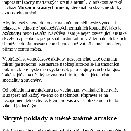
impozantní sochy maďarských králů a hrdinů. V blízkosti se také
nachází
Múzeum krásných umění
, které nabízí skvostné sbírky
evropského umění.
Aby byl váš víkend dokonale naplněn, neměli byste vynechat
relaxaci v jednom z budapešťských termálních koupališť, jako je
Széchenyi
nebo
Gellért
. Návštěva lázní je nejen osvěžující, ale také
skvělým způsobem, jak poznat místní kulturu. V termálních lázních
si můžete dopřát masáž nebo si jen tak užívat příjemné atmosféry
přímo v centru města.
Vybíráte-li si volnočasové aktivity, nezapomeňte také ochutnat
místní gastronomii. Restaurace nabízejí širokou škálu tradičních
pokrmů, které byste měli vyzkoušet, jako je gulyás nebo langoš.
Také zajděte na nějaký ze známých trhů, kde najdete místní
speciality a suvenýry.
Od pohledu na architekturu po vychutnání vynikající kuchyně,
Budapešť má každý víkend co nabídnout. Připravte se na
nezapomenutelné chvíle, které pro vás a vaše blízké učiní tento
víkend jedinečným.
Skryté poklady a méně známé atrakce
Když se vydáte na víkendový pobyt do Budapešti, nezapomeňte, že