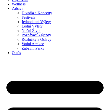
Wellness
Zábava
Divadla a Koncerty
Festivaly
Jednodenní Výlety
Lodní Výlety
Noční Život
Poznávací Zájezdy
Rozlučky a Oslavy
Vodní Atrakce
Zábavní Parky
O nás