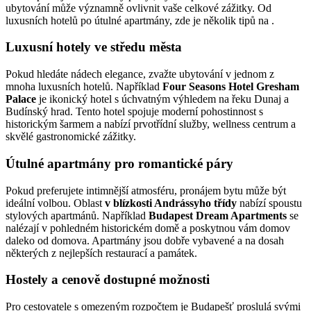
ubytování může významně ovlivnit vaše celkové zážitky. Od
luxusních hotelů po útulné apartmány, zde je několik tipů na .
Luxusní hotely ve středu města
Pokud hledáte nádech elegance, zvažte ubytování v jednom z
mnoha luxusních hotelů. Například
Four Seasons Hotel Gresham
Palace
je ikonický hotel s úchvatným výhledem na řeku Dunaj a
Budínský hrad. Tento hotel spojuje moderní pohostinnost s
historickým šarmem a nabízí prvotřídní služby, wellness centrum a
skvělé gastronomické zážitky.
Útulné apartmány pro romantické páry
Pokud preferujete intimnější atmosféru, pronájem bytu může být
ideální volbou. Oblast
v blízkosti Andrássyho třídy
nabízí spoustu
stylových apartmánů. Například
Budapest Dream Apartments
se
nalézají v pohledném historickém domě a poskytnou vám domov
daleko od domova. Apartmány jsou dobře vybavené a na dosah
některých z nejlepších restaurací a památek.
Hostely a cenově dostupné možnosti
Pro cestovatele s omezeným rozpočtem je Budapešť proslulá svými