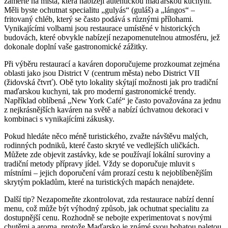
zaměřte na místa, která nabízejí autentickou maďarskou kuchyni.
Měli byste ochutnat specialitu „gulyás“ (guláš) a „lángos“ –
fritovaný chléb, který se často podává s různými přílohami.
Vynikajícími volbami jsou restaurace umístěné v historických
budovách, které obvykle nabízejí nezapomenutelnou atmosféru, jež
dokonale doplní vaše gastronomické zážitky.
Při výběru restaurací a kaváren doporučujeme prozkoumat zejména
oblasti jako jsou District V (centrum města) nebo District VII
(židovská čtvrť). Obě tyto lokality skýtají možnosti jak pro tradiční
maďarskou kuchyni, tak pro moderní gastronomické trendy.
Například oblíbená „New York Café“ je často považována za jednu
z nejkrásnějších kaváren na světě a nabízí úchvatnou dekoraci v
kombinaci s vynikajícími zákusky.
Pokud hledáte něco méně turistického, zvažte návštěvu malých,
rodinných podniků, které často skryté ve vedlejších uličkách.
Můžete zde objevit zastávky, kde se používají lokální suroviny a
tradiční metody přípravy jídel. Vždy se doporučuje mluvit s
místními – jejich doporučení vám prorazí cestu k nejoblíbenějším
skrytým pokladům, které na turistických mapách nenajdete.
Další tip? Nezapomeňte zkontrolovat, zda restaurace nabízí denní
menu, což může být výhodný způsob, jak ochutnat specialitu za
dostupnější cenu. Rozhodně se nebojte experimentovat s novými
chutěmi a aroma, protože Maďarsko je známé svou bohatou paletou