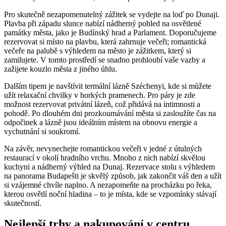
Pro skutečně nezapomenutelný zážitek se vydejte na loď po Dunaji.
Plavba při západu slunce nabízí nádherný pohled na osvětlené
památky města, jako je Budínský hrad a Parlament. Doporučujeme
rezervovat si místo na plavbu, která zahrnuje večeři; romantická
večeře na palubě s výhledem na město je zážitkem, který si
zamilujete. V tomto prostředí se snadno prohloubí vaše vazby a
zažijete kouzlo města z jiného úhlu.
Dalším tipem je navštívit termální lázně Széchenyi, kde si můžete
užít relaxační chvilky v horkých pramenech. Pro páry je zde
možnost rezervovat privátní lázeň, což přidává na intimnosti a
pohodě. Po dlouhém dni prozkoumávání města si zasloužíte čas na
odpočinek a lázně jsou ideálním místem na obnovu energie a
vychutnání si soukromí.
Na závěr, nevynechejte romantickou večeři v jedné z útulných
restaurací v okolí hradního vrchu. Mnoho z nich nabízí skvělou
kuchyni a nádherný výhled na Dunaj. Rezervace stolu s výhledem
na panorama Budapešti je skvělý způsob, jak zakončit váš den a užít
si vzájemné chvíle naplno. A nezapomeňte na procházku po řeka,
kterou osvětlí noční hladina – to je místa, kde se vzpomínky stávají
skutečností.
Nejlepší trhy a nakupování v centru