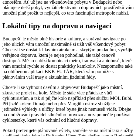
atmosféru. Ať už jste na víkendovém pobytu v Budapešti nebo
plánujete delší pobyt, využití efektivních dopravních prostředků vám
umožní plně prožít to nejlepší, co tato fascinující metropole nabízí.
Lokální tipy na dopravu a navigaci
Budapešť je město plné historie a kultury, a správná navigace po
jeho ulicích vám umožní maximálně si užít váš víkendový pobyt.
Chcete-li se dostat k hlavním atrakcím a skrytým pokladům, využijte
veřejnou dopravu, která je nejen pohodlná, ale také cenově
dostupná. Město nabízí kombinaci metra, tramvají a autobusů, které
vám umožní rychle se dostat prakticky kamkoliv. Nezapomeňte také
na oblíbenou aplikaci BKK FUTÁR, která vám pomůže s
plánováním vaší trasy a aktuálními jízdními řády.
Chcete-li se vyhnout davům a objevovat Budapešť jako místní,
zkuste se projet na kole. Město je stále více přátelské vůči
cykloturistům, a tak si půjčte kolo například přes službu MOL Bubi.
Při jízdě kolem Dunaje nebo přes Margitin ostrov si užijete
jedinečné výhledy a uličky, které byste jinak nemuseli vidět. Dbejte
na dodržování pravidel silničního provozu a nezapomeňte používat
cyklostezky, které vás ochrání od hlučné dopravy.
Pokud preferujete plánované výlety, zaměřte se na místní taxi služby
a sdílené jízdy, jako je Bolt nebo Uber. Tyto služby jsou v Budapešti