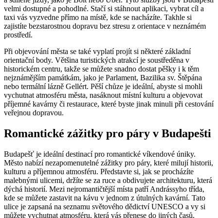
velmi dostupné a pohodlné. Stačí si stáhnout aplikaci, vybrat cíl a
taxi vás vyzvedne přímo na místě, kde se nacházíte. Takhle si
zajistíte bezstarostnou dopravu bez stresu z orientace v neznámém
prostředí.
Při objevování města se také vyplatí projít si některé základní
orientační body. Většina turistických atrakcí je soustředěna v
historickém centru, takže se můžete snadno dostat pěšky i k těm
nejznámějším památkám, jako je Parlament, Bazilika sv. Štěpána
nebo termální lázně Gellért. Pěší chůze je ideální, abyste si mohli
vychutnat atmosféru města, nasáknout místní kulturu a objevovat
příjemné kavárny či restaurace, které byste jinak minuli při cestování
veřejnou dopravou.
Romantické zážitky pro páry v Budapešti
Budapešť je ideální destinací pro romantické víkendové úniky.
Město nabízí nezapomenutelné zážitky pro páry, které milují historii,
kulturu a příjemnou atmosféru. Představte si, jak se procházíte
malebnými ulicemi, držíte se za ruce a obdivujete architekturu, která
dýchá historií. Mezi nejromantičtější místa patří Andrássyho třída,
kde se můžete zastavit na kávu v jednom z útulných kavární. Tato
ulice je zapsaná na seznamu světového dědictví UNESCO a vy si
můžete vychutnat atmosféru, která vás přenese do jiných časů.