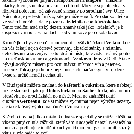
Jakmile vyzkoušíte gulyás, nezapomeňte na
langoše
– smažené
placky, které jsou ideální jako street food. Můžete si je objednat s
různými polevami, od zakysané smetany po strouhaný sýr. Ulice
Váci utca je perfektní místo, kde je můžete najít. Pro sladkou tečku
ve svém itineráři si dejte pozor na
trdelník
nebo
kürtőskalács
.
Tento tradiční maďarský dezert, známý také jako „trdelník“, je k
dispozici v mnoha variantách – od vanilkové po čokoládovou.
Kromě jídla byste neměli opomenout navštívit
Tržnici Velkou
, kde
na vás čekají nejen čerstvé potraviny, ale také stánky s místními
delikatesami a suvenýry. Je to ideální místo, kde získat reálný pohled
na maďarskou kulturu a gastronomii.
Venkovní trhy
v Budíně také
bývají skvělým místem pro ochutnávku místních vín a pálenek,
přičemž
Tokaj
je jedním z nejznámějších maďarských vín, které
byste si určitě neměli nechat ujít.
V Budapešti můžete zavítat i do
kafeterií a cukráren
, které nabízejí
různé sladkosti, jako je
Dobos torta
nebo
Sacher torta
, ideální pro
přestávku po procházkách po městě. Mezi nejznámější patří
cukrárna
Gerbeaud
, kde si můžete vychutnat nejen výtečné dezerty,
ale také krásný výhled na náměstí Vorosmarty.
S těmito tipy na jídlo a místní kulinářské speciality se můžete těšit na
víkend plný chutí a zážitků, které vám Budapešť nabízí. Nezáleží na
tom, zda preferujete tradiční kuchyni či moderní gastronomii; každý
vkus si zde najde to své!