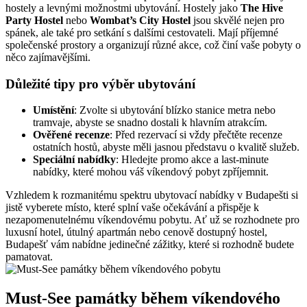
hostely a levnými možnostmi ubytování. Hostely jako
The Hive
Party Hostel
nebo
Wombat’s City Hostel
jsou skvělé nejen pro
spánek, ale také pro setkání s dalšími cestovateli. Mají příjemné
společenské prostory a organizují různé akce, což činí vaše pobyty o
něco zajímavějšími.
Důležité tipy pro výběr ubytování
Umístění
: Zvolte si ubytování blízko stanice metra nebo
tramvaje, abyste se snadno dostali k hlavním atrakcím.
Ověřené recenze
: Před rezervací si vždy přečtěte recenze
ostatních hostů, abyste měli jasnou představu o kvalitě služeb.
Speciální nabídky
: Hledejte promo akce a last-minute
nabídky, které mohou váš víkendový pobyt zpříjemnit.
Vzhledem k rozmanitému spektru ubytovací nabídky v Budapešti si
jistě vyberete místo, které splní vaše očekávání a přispěje k
nezapomenutelnému víkendovému pobytu. Ať už se rozhodnete pro
luxusní hotel, útulný apartmán nebo cenově dostupný hostel,
Budapešť vám nabídne jedinečné zážitky, které si rozhodně budete
pamatovat.
Must-See památky během víkendového