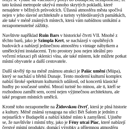
tato krásná metropole ukrývá mnoho skrytých pokladů, které
nenajdete v běžných průvodcích. Úžasná atmosféra města spočívá
nejen v jeho slavné architektuře a turisty vyhledávaných památkách,
ale také v méně známých místech, která vám nabídnou unikátní a
nezapomenutelné zážitky.
Navštivte například
Ruin Bars
v historické čtvrti VII. Mnohé z
těchto barů, jako je
Szimpla Kert
, se nacházejí v opuštěných
budovách a nabízejí jedinečnou atmosféru s vintage nábytkem a
uměleckými instalacemi. Tyto prostory jsou nejen ideální pro
večerní relaxaci při sklenici vína, ale také místem, kde můžete potkat
místní obyvatele a další cestovatele.
Další skvělý tip na méně známou atrakci je
Palác umění
(Müpa),
který se nachází u břehů Dunaje. Tento moderní kulturní komplex
nabízí široké spektrum kulturních událostí, od koncertů klasické
hudby po současné umění. Mnozí turisté ho minou, ale ti, kteří se
rozhodnou zamířit sem, ocení nejen výjimečnou architekturu, ale
také program místních umělců.
Kromě toho nezapomeňte na
Židovskou čtvrť
, která je plná historie
a kultury. Méně známá synagoga na ulici Bét Šalom je jedním z
nejstarších v Budapešti a nabízí klidné místo k zamyšlení. Ujistěte
se, že navštívíte i místní trhy, jako je
Fény utcai Piac
, které nabízejí
čerstvé místní produkty, domácí výrobky a příjemnou atmosféru