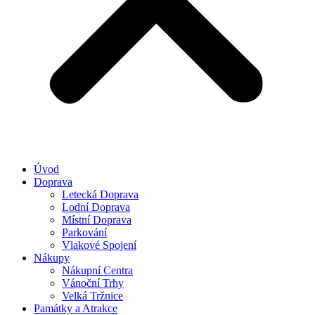
Úvod
Doprava
Letecká Doprava
Lodní Doprava
Místní Doprava
Parkování
Vlakové Spojení
Nákupy
Nákupní Centra
Vánoční Trhy
Velká Tržnice
Památky a Atrakce