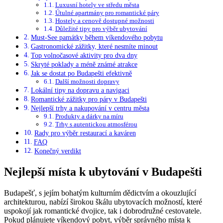
Luxusní hotely ve středu města
Útulné apartmány pro romantické páry
Hostely a cenově dostupné možnosti
Důležité tipy pro výběr ubytování
Must-See památky během víkendového pobytu
Gastronomické zážitky, které nesmíte minout
Top volnočasové aktivity pro dva dny
Skryté poklady a méně známé atrakce
Jak se dostat po Budapešti efektivně
Další možnosti dopravy
Lokální tipy na dopravu a navigaci
Romantické zážitky pro páry v Budapešti
Nejlepší trhy a nakupování v centru města
Produkty a dárky na míru
Trhy s autentickou atmosférou
Rady pro výběr restaurací a kaváren
FAQ
Konečný verdikt
Nejlepší místa k ubytování v Budapešti
Budapešť, s jejím bohatým kulturním dědictvím a okouzlující
architekturou, nabízí širokou škálu ubytovacích možností, které
uspokojí jak romantické dvojice, tak i dobrodružné cestovatele.
Pokud plánujete víkendový pobyt, výběr správného místa k