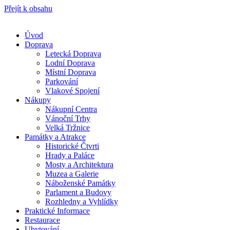
Přejít k obsahu
Úvod
Doprava
Letecká Doprava
Lodní Doprava
Místní Doprava
Parkování
Vlakové Spojení
Nákupy
Nákupní Centra
Vánoční Trhy
Velká Tržnice
Památky a Atrakce
Historické Čtvrti
Hrady a Paláce
Mosty a Architektura
Muzea a Galerie
Náboženské Památky
Parlament a Budovy
Rozhledny a Vyhlídky
Praktické Informace
Restaurace
Ubytování