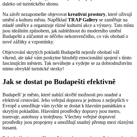
daleko od turistického shonu.
Na závěr nezapomeňte objevovat
kreativní prostory
, které oživují
umění a kulturu města. Například
TRAP Gallery
se zaměřuje na
mladé umělce a organizuje různé kulturní akce a výstavy. Tato místa
jsou ideálním způsobem, jak nahlédnout do moderního umění
Budapešti a zúčastnit se něčeho nekonvenčního, co vás obohatí o
nové zážitky a vzpomínky.
Objevování skrytých pokladů Budapešti nejenže obohatí váš
víkend, ale také vám poskytne hlouběji emocionální spojení s tímto
fascinujícím městem. Tak neváhejte a vydejte se za dobrodružstvím
mimo obvyklé turistické stezky!
Jak se dostat po Budapešti efektivně
Budapešť je město, které nabízí skvělé možnosti pro snadné a
efektivní cestování. Jeho veřejná doprava je jednou z nejlepších v
Evropě a umožňuje vám rychle se dostat k hlavním památkám a
skrytým pokladům. Hlavními prostředky dopravy jsou metro,
tramvaje, autobusy a trolejbusy. Všechny veřejné dopravní
prostředky jsou propojeny a umožňují snadný přestup mezi různými
trasami.