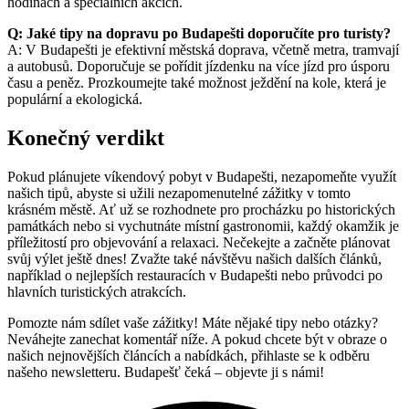
hodinách a speciálních akcích.
Q: Jaké tipy na dopravu po Budapešti doporučíte pro turisty?
A: V Budapešti je efektivní městská doprava, včetně metra, tramvají
a autobusů. Doporučuje se pořídit jízdenku na více jízd pro úsporu
času a peněz. Prozkoumejte také možnost ježdění na kole, která je
populární a ekologická.
Konečný verdikt
Pokud plánujete víkendový pobyt v Budapešti, nezapomeňte využít
našich tipů, abyste si užili nezapomenutelné zážitky v tomto
krásném městě. Ať už se rozhodnete pro procházku po historických
památkách nebo si vychutnáte místní gastronomii, každý okamžik je
příležitostí pro objevování a relaxaci. Nečekejte a začněte plánovat
svůj výlet ještě dnes! Zvažte také návštěvu našich dalších článků,
například o nejlepších restauracích v Budapešti nebo průvodci po
hlavních turistických atrakcích.
Pomozte nám sdílet vaše zážitky! Máte nějaké tipy nebo otázky?
Neváhejte zanechat komentář níže. A pokud chcete být v obraze o
našich nejnovějších článcích a nabídkách, přihlaste se k odběru
našeho newsletteru. Budapešť čeká – objevte ji s námi!