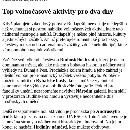
Top volnočasové aktivity pro dva dny
Když plánujete víkendový pobyt v Budapešti, neexistuje nic lepšího
než vychutnat si pestrou nabídku volnočasových aktivit, které tato
nádherná metropole nabízí. Budapešť je město plné historie, kultury
a jedinečných zážitků. Ať už preferujete romantické procházky,
návštěvy muzeí nebo adrenalinové zážitky, zde je několik tipů, které
vám pomohou naplnit váš víkend.
Začněte svůj víkend návštěvou
Budínského hradu
, který je nejen
dominantou města, ale také místem s bohatou historií a nádhernými
výhledy na Dunaj a Pest. Procházka kolem hradu a jeho zahrad je
ideální volbou pro romantický začátek vašeho pobytu. Po obědě
můžete zamířit do
Rybářské bašty
, kde si můžete vychutnat
panoramatické výhledy a pořídit skvělé fotografie. Pokud jste
fanoušky umění, nezapomeňte navštívit
Národní galerii
, která sídlí
v prostorách Budínského hradu a vystavuje neocenitelné díla
maďarských umělců.
Další nezapomenutelnou aktivitou je procházka po
Andrássyho
třídě
, která je zapsaná na seznamu UNESCO. Tato široká avenue je
lemována stromy a nádhernými historickými budovami. Na jejím
konci se nachází
Hrdinův náměstí
, kde můžete obdivovat