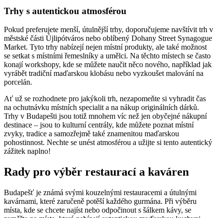
Trhy s autentickou atmosférou
Pokud preferujete menší, útulnější trhy, doporučujeme navštívit trh v
městské části Újlipótváros nebo oblíbený Dohany Street Synagogue
Market. Tyto trhy nabízejí nejen místní produkty, ale také možnost
se setkat s místními řemeslníky a umělci. Na těchto místech se často
konají workshopy, kde se můžete naučit něco nového, například jak
vyrábět tradiční maďarskou klobásu nebo vyzkoušet malování na
porcelán.
Ať už se rozhodnete pro jakýkoli trh, nezapomeňte si vyhradit čas
na ochutnávku místních specialit a na nákup originálních dárků.
Trhy v Budapešti jsou totiž mnohem víc než jen obyčejné nákupní
destinace – jsou to kulturní centrály, kde můžete poznat místní
zvyky, tradice a samozřejmě také znamenitou maďarskou
pohostinnost. Nechte se unést atmosférou a užijte si tento autentický
zážitek naplno!
Rady pro výběr restaurací a kaváren
Budapešť je známá svými kouzelnými restauracemi a útulnými
kavárnami, které zaručeně potěší každého gurmána. Při výběru
místa, kde se chcete najíst nebo odpočinout s šálkem kávy, se