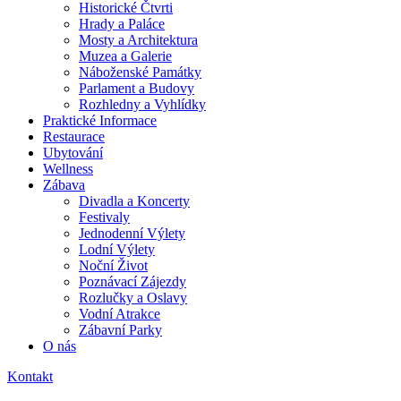
Historické Čtvrti
Hrady a Paláce
Mosty a Architektura
Muzea a Galerie
Náboženské Památky
Parlament a Budovy
Rozhledny a Vyhlídky
Praktické Informace
Restaurace
Ubytování
Wellness
Zábava
Divadla a Koncerty
Festivaly
Jednodenní Výlety
Lodní Výlety
Noční Život
Poznávací Zájezdy
Rozlučky a Oslavy
Vodní Atrakce
Zábavní Parky
O nás
Kontakt