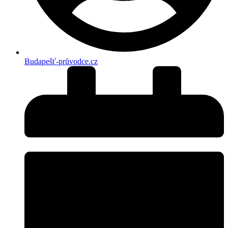
Budapešť-průvodce.cz