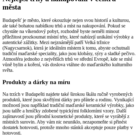
města
Budapešť je město, které okouzluje nejen svou historií a kulturou,
ale také bohatou nabídkou trhů a míst na nakupování. Pokud se
chystáte na víkendový pobyt, rozhodně byste neměli minout
příležitost prozkoumat místní trhy, které nabízejí unikátní výrobky a
autentické zážitky. Mezi nejznámější patří Velká tržnice
(Nagycsarnok), která je ideálním místem k tomu, abyste ochutnali
tradiční maďarské speciality, jako jsou klobásy, sýry a sladké pečivo.
Atmosféra jednoho z největších trhů ve střední Evropě, kde se mísí
vůně bylin a koření, vás doslova vtáhne do maďarského kulturního
světa.
Produkty a dárky na míru
Na trzích v Budapešti najdete také širokou škálu ručně vyrobených
produktů, které jsou skvělými dárky pro přátele a rodinu. Vynikající
možností jsou například tradiční maďarské keramické výrobky, jako
jsou talíře a hrníčky zdobené typickými folklorními vzory. Další
zajímavostí jsou přírodní kosmetické produkty, které se vyrábějí z
místních surovin. Aby vám nic neuniklo, nezapomeňte si přinést
dostatek hotovosti, protože mnoho stánků akceptuje pouze platby v
hotovosti.