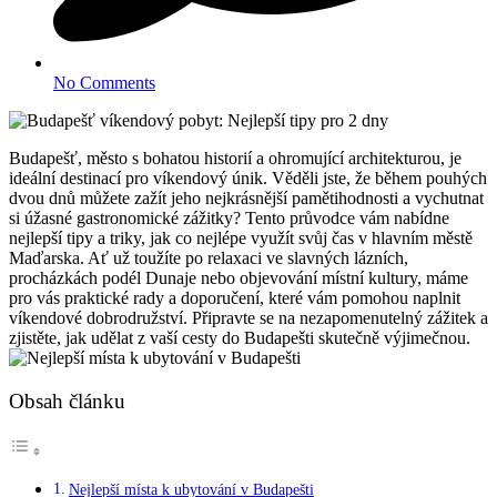
No Comments
Budapešť, město s bohatou historií a ohromující architekturou, je
ideální destinací pro víkendový únik. Věděli jste, že během pouhých
dvou dnů můžete zažít jeho nejkrásnější pamětihodnosti a vychutnat
si úžasné gastronomické zážitky? Tento průvodce vám nabídne
nejlepší tipy a triky, jak co nejlépe využít svůj čas v hlavním městě
Maďarska. Ať už toužíte po relaxaci ve slavných lázních,
procházkách podél Dunaje nebo objevování místní kultury, máme
pro vás praktické rady a doporučení, které vám pomohou naplnit
víkendové dobrodružství. Připravte se na nezapomenutelný zážitek a
zjistěte, jak udělat z vaší cesty do Budapešti skutečně výjimečnou.
Obsah článku
Nejlepší místa k ubytování v Budapešti