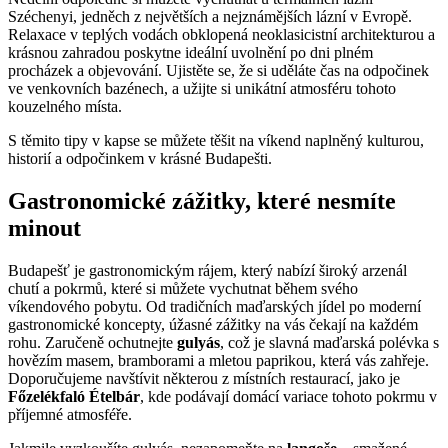
Széchenyi, jedněch z největších a nejznámějších lázní v Evropě.
Relaxace v teplých vodách obklopená neoklasicistní architekturou a
krásnou zahradou poskytne ideální uvolnění po dni plném
procházek a objevování. Ujistěte se, že si uděláte čas na odpočinek
ve venkovních bazénech, a užijte si unikátní atmosféru tohoto
kouzelného místa.
S těmito tipy v kapse se můžete těšit na víkend naplněný kulturou,
historií a odpočinkem v krásné Budapešti.
Gastronomické zážitky, které nesmíte
minout
Budapešť je gastronomickým rájem, který nabízí široký arzenál
chutí a pokrmů, které si můžete vychutnat během svého
víkendového pobytu. Od tradičních maďarských jídel po moderní
gastronomické koncepty, úžasné zážitky na vás čekají na každém
rohu. Zaručeně ochutnejte
gulyás
, což je slavná maďarská polévka s
hovězím masem, bramborami a mletou paprikou, která vás zahřeje.
Doporučujeme navštívit některou z místních restaurací, jako je
Főzelékfaló Ételbár
, kde podávají domácí variace tohoto pokrmu v
příjemné atmosféře.