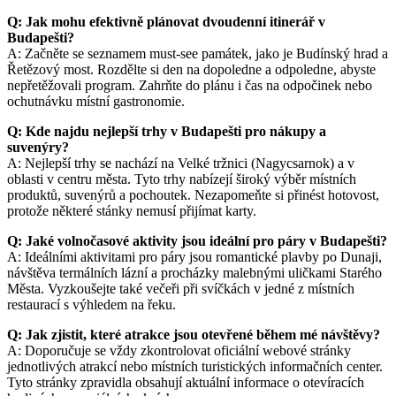
Q: Jak mohu efektivně plánovat dvoudenní itinerář v
Budapešti?
A: Začněte se seznamem must-see památek, jako je Budínský hrad a
Řetězový most. Rozdělte si den na dopoledne a odpoledne, abyste
nepřetěžovali program. Zahrňte do plánu i čas na odpočinek nebo
ochutnávku místní gastronomie.
Q: Kde najdu nejlepší trhy v Budapešti pro nákupy a
suvenýry?
A: Nejlepší trhy se nachází na Velké tržnici (Nagycsarnok) a v
oblasti v centru města. Tyto trhy nabízejí široký výběr místních
produktů, suvenýrů a pochoutek. Nezapomeňte si přinést hotovost,
protože některé stánky nemusí přijímat karty.
Q: Jaké volnočasové aktivity jsou ideální pro páry v Budapešti?
A: Ideálními aktivitami pro páry jsou romantické plavby po Dunaji,
návštěva termálních lázní a procházky malebnými uličkami Starého
Města. Vyzkoušejte také večeři při svíčkách v jedné z místních
restaurací s výhledem na řeku.
Q: Jak zjistit, které atrakce jsou otevřené během mé návštěvy?
A: Doporučuje se vždy zkontrolovat oficiální webové stránky
jednotlivých atrakcí nebo místních turistických informačních center.
Tyto stránky zpravidla obsahují aktuální informace o otevíracích