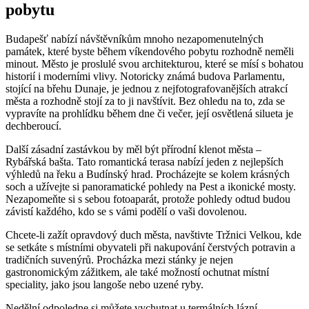
pobytu
Budapešť nabízí návštěvníkům mnoho nezapomenutelných
památek, které byste během víkendového pobytu rozhodně neměli
minout. Město je proslulé svou architekturou, které se mísí s bohatou
historií i moderními vlivy. Notoricky známá budova Parlamentu,
stojící na břehu Dunaje, je jednou z nejfotografovanějších atrakcí
města a rozhodně stojí za to ji navštívit. Bez ohledu na to, zda se
vypravíte na prohlídku během dne či večer, její osvětlená silueta je
dechberoucí.
Další zásadní zastávkou by měl být přírodní klenot města –
Rybářská bašta. Tato romantická terasa nabízí jeden z nejlepších
výhledů na řeku a Budínský hrad. Procházejte se kolem krásných
soch a užívejte si panoramatické pohledy na Pest a ikonické mosty.
Nezapomeňte si s sebou fotoaparát, protože pohledy odtud budou
závistí každého, kdo se s vámi podělí o vaši dovolenou.
Chcete-li zažít opravdový duch města, navštivte Tržnici Velkou, kde
se setkáte s místními obyvateli při nakupování čerstvých potravin a
tradičních suvenýrů. Procházka mezi stánky je nejen
gastronomickým zážitkem, ale také možností ochutnat místní
speciality, jako jsou langoše nebo uzené ryby.
Nedělní odpoledne si můžete vychutnat u termálních lázní