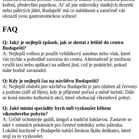
koření, především paprikou. Ať už jste milovníky sladkých dezertů
nebo pálivých jídel, Budapešť má co nabídnout a zaručeně vás
okouzlí svou gastronomickou scénou!
FAQ
Q: Jaký je nejlepší způsob, jak se dostat z letiště do centra
Budapešti?
A: Nejlepší volbou je použít vyhlídkový autobus nebo vlak, které
vás rychle a pohodlně zavezou do centra. Alternativně je možnost
využít taxi nebo aplikaci na sdílení jízd, což je praktické, pokud
máte hodně zavazadel.
Q: Kdy je nejlepší čas na návštěvu Budapešti?
A: Nejlepší období pro návštěvu Budapešti je jaro (duben až červen)
a podzim (září až říjen), kdy je příjemné počasí a méně turistů. Dále
se koná mnoho kulturních akcí, které obohacují víkendový pobyt.
Q: Jaké místní speciality bych měl vyzkoušet během
víkendového pobytu?
A: Určitě ochutnejte guláš, langoš a tradiční baklavou. Zastavte se
také v místních pekárnách pro čerstvé trdelníky nebo pálenku.
Lokální kuchyně v Budapešti nabízí širokou škálu delikates, které
stojí za to vyzkoušet.