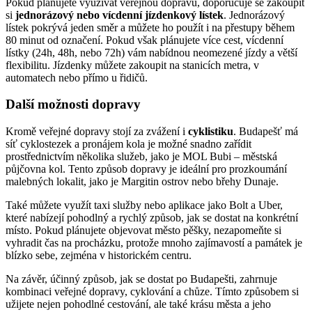
Pokud plánujete využívat veřejnou dopravu, doporučuje se zakoupit
si
jednorázový nebo vícdenní jízdenkový lístek
. Jednorázový
lístek pokrývá jeden směr a můžete ho použít i na přestupy během
80 minut od označení. Pokud však plánujete více cest, vícdenní
lístky (24h, 48h, nebo 72h) vám nabídnou neomezené jízdy a větší
flexibilitu. Jízdenky můžete zakoupit na stanicích metra, v
automatech nebo přímo u řidičů.
Další možnosti dopravy
Kromě veřejné dopravy stojí za zvážení i
cyklistiku
. Budapešť má
síť cyklostezek a pronájem kola je možné snadno zařídit
prostřednictvím několika služeb, jako je MOL Bubi – městská
půjčovna kol. Tento způsob dopravy je ideální pro prozkoumání
malebných lokalit, jako je Margitin ostrov nebo břehy Dunaje.
Také můžete využít taxi služby nebo aplikace jako Bolt a Uber,
které nabízejí pohodlný a rychlý způsob, jak se dostat na konkrétní
místo. Pokud plánujete objevovat město pěšky, nezapomeňte si
vyhradit čas na procházku, protože mnoho zajímavostí a památek je
blízko sebe, zejména v historickém centru.
Na závěr, účinný způsob, jak se dostat po Budapešti, zahrnuje
kombinaci veřejné dopravy, cyklování a chůze. Tímto způsobem si
užijete nejen pohodlné cestování, ale také krásu města a jeho