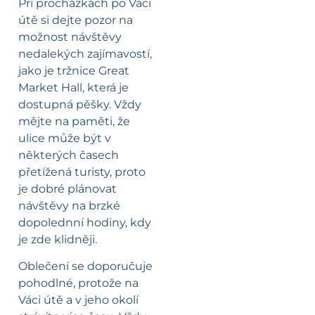
Při procházkách po Váci
útě si dejte pozor na
možnost návštěvy
nedalekých zajímavostí,
jako je tržnice Great
Market Hall, která je
dostupná pěšky. Vždy
mějte na paměti, že
ulice může být v
některých časech
přetížená turisty, proto
je dobré plánovat
návštěvy na brzké
dopolednní hodiny, kdy
je zde klidněji.
Oblečení se doporučuje
pohodlné, protože na
Váci útě a v jeho okolí