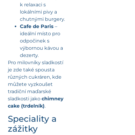
k relaxaci s
lokálními pivy a
chutnými burgery.
Cafe de Paris
–
ideální místo pro
odpočinek s
výbornou kávou a
dezerty.
Pro milovníky sladkostí
je zde také spousta
různých cukráren, kde
můžete vyzkoušet
tradiční maďarské
sladkosti jako
chimney
cake (trdelník)
.
Speciality a
zážitky