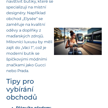
navštívit butiky, které se
specializují na místní
designéry. Například
obchod „Elysée“ se
zaměřuje na kvalitní
oděvy a doplňky z
maďarských zdrojů.
l
Milovníci luxusu by měli
zajít do „Váci 1“, což je
moderní butik se
špičkovými módními
značkami jako Gucci
nebo Prada.
Tipy pro
vybírání
obchodů
Plánujte předem: