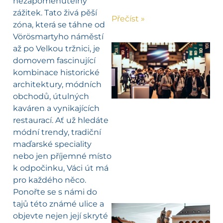
nezapomenutelný
zážitek. Tato živá pěší
Přečíst »
zóna, která se táhne od
Vörösmartyho náměstí
až po Velkou tržnici, je
domovem fascinující
kombinace historické
architektury, módních
obchodů, útulných
kaváren a vynikajících
restaurací. Ať už hledáte
módní trendy, tradiční
maďarské speciality
nebo jen příjemné místo
k odpočinku, Váci út má
pro každého něco.
Ponořte se s námi do
tajů této známé ulice a
objevte nejen její skryté