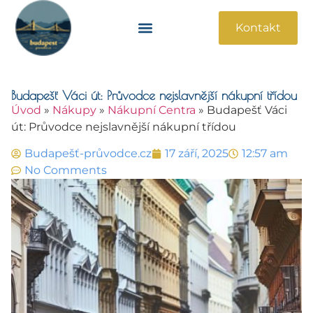
Kontakt
Památky A Atrakce
Praktické Informace
Budapešť Váci út: Průvodce nejslavnější nákupní třídou
Úvod
»
Nákupy
»
Nákupní Centra
»
Budapešť Váci
út: Průvodce nejslavnější nákupní třídou
Budapešť-průvodce.cz
17 září, 2025
12:57 am
No Comments