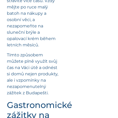
strávíte více času. Vždy
mějte po ruce malý
batoh na nákupy a
osobní věci, a
nezapomeňte na
sluneční brýle a
opalovací krém během
letních měsíců.
Tímto způsobem
můžete plně využít svůj
čas na Váci útě a odnést
si domů nejen produkty,
ale i vzpomínky na
nezapomenutelný
zážitek z Budapešti.
Gastronomické
zážitky na