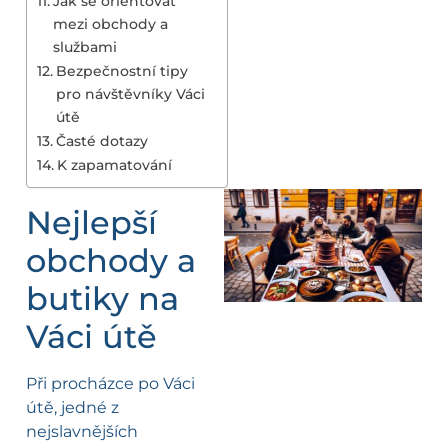
Jak se orientovat
mezi obchody a
službami
Bezpečnostní tipy
pro návštěvníky Váci
útě
Časté dotazy
K zapamatování
Nejlepší
obchody a
butiky na
Váci útě
Při procházce po Váci
útě, jedné z
nejslavnějších