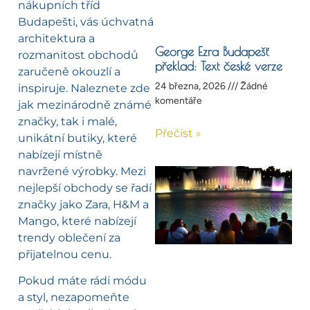
nákupních tříd
Budapešti, vás úchvatná
architektura a
George Ezra Budapešť
rozmanitost obchodů
překlad: Text české verze
zaručeně okouzlí a
24 března, 2026
Žádné
inspiruje. Naleznete zde
komentáře
jak mezinárodně známé
značky, tak i malé,
Přečíst »
unikátní butiky, které
nabízejí místně
navržené výrobky. Mezi
nejlepší obchody se řadí
značky jako Zara, H&M a
Mango, které nabízejí
trendy oblečení za
přijatelnou cenu.
Pokud máte rádi módu
a styl, nezapomeňte