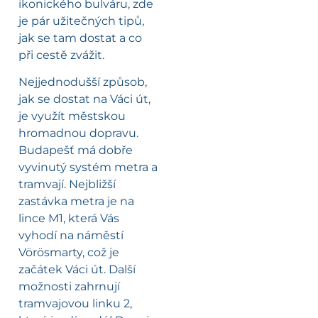
ikonického bulváru, zde
je pár užitečných tipů,
jak se tam dostat a co
při cestě zvážit.
Nejjednodušší způsob,
jak se dostat na Váci út,
je využít městskou
hromadnou dopravu.
Budapešť má dobře
vyvinutý systém metra a
tramvají. Nejbližší
zastávka metra je na
lince M1, která Vás
vyhodí na náměstí
Vörösmarty, což je
začátek Váci út. Další
možnosti zahrnují
tramvajovou linku 2,