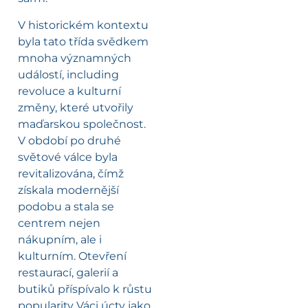
V historickém kontextu
byla tato třída svědkem
mnoha významných
událostí, including
revoluce a kulturní
změny, které utvořily
maďarskou společnost.
V období po druhé
světové válce byla
revitalizována, čímž
získala modernější
podobu a stala se
centrem nejen
nákupním, ale i
kulturním. Otevření
restaurací, galerií a
butiků příspívalo k růstu
popularity Váci úcty jako