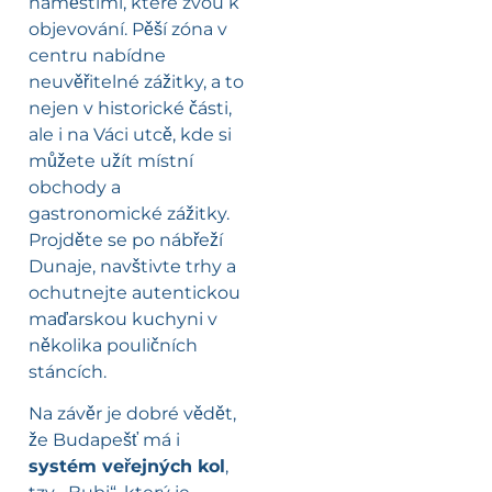
náměstími, které zvou k
objevování. Pěší zóna v
centru nabídne
neuvěřitelné zážitky, a to
nejen v historické části,
ale i na Váci utcě, kde si
můžete užít místní
obchody a
gastronomické zážitky.
Projděte se po nábřeží
Dunaje, navštivte trhy a
ochutnejte autentickou
maďarskou kuchyni v
několika pouličních
stáncích.
Na závěr je dobré vědět,
že Budapešť má i
systém veřejných kol
,