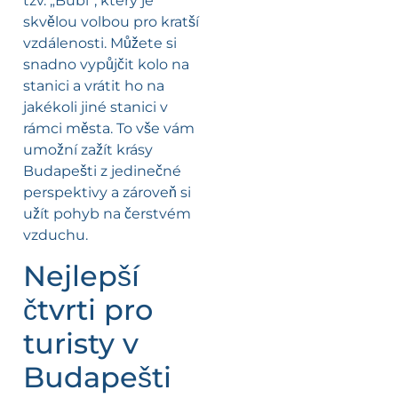
tzv. „Bubi“, který je
skvělou volbou pro kratší
vzdálenosti. Můžete si
snadno vypůjčit kolo na
stanici a vrátit ho na
jakékoli jiné stanici v
rámci města. To vše vám
umožní zažít krásy
Budapešti z jedinečné
perspektivy a zároveň si
užít pohyb na čerstvém
vzduchu.
Nejlepší
čtvrti pro
turisty v
Budapešti