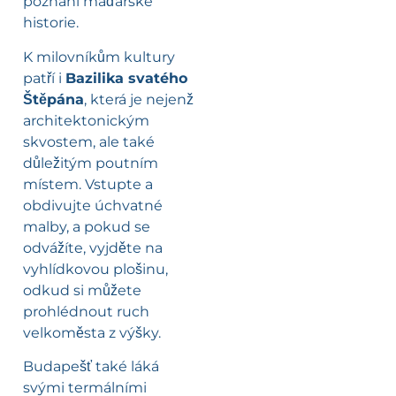
poznání maďarské
historie.
K milovníkům kultury
patří i
Bazilika svatého
Štěpána
, která je nejenž
architektonickým
skvostem, ale také
důležitým poutním
místem. Vstupte a
obdivujte úchvatné
malby, a pokud se
odvážíte, vyjděte na
vyhlídkovou plošinu,
odkud si můžete
prohlédnout ruch
velkoměsta z výšky.
Budapešť také láká
svými termálními