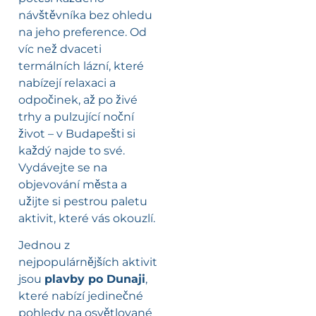
návštěvníka bez ohledu
na jeho preference. Od
víc než dvaceti
termálních lázní, které
nabízejí relaxaci a
odpočinek, až po živé
trhy a pulzující noční
život – v Budapešti si
každý najde to své.
Vydávejte se na
objevování města a
užijte si pestrou paletu
aktivit, které vás okouzlí.
Jednou z
nejpopulárnějších aktivit
jsou
plavby po Dunaji
,
které nabízí jedinečné
pohledy na osvětlované