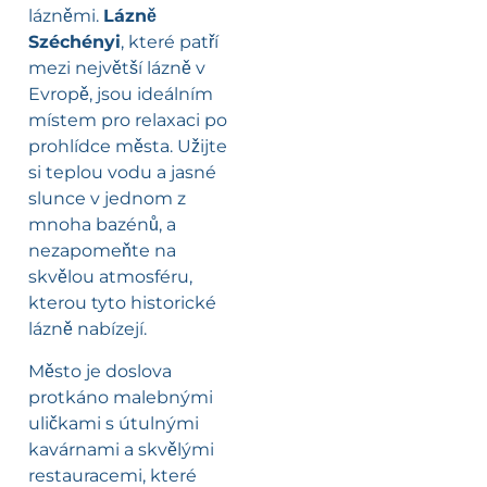
lázněmi.
Lázně
Széchényi
, které patří
mezi největší lázně v
Evropě, jsou ideálním
místem pro relaxaci po
prohlídce města. Užijte
si teplou vodu a jasné
slunce v jednom z
mnoha bazénů, a
nezapomeňte na
skvělou atmosféru,
kterou tyto historické
lázně nabízejí.
Město je doslova
protkáno malebnými
uličkami s útulnými
kavárnami a skvělými
restauracemi, které