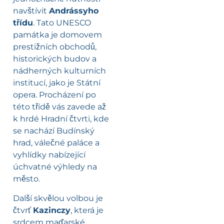
navštívit
Andrássyho
třídu
. Tato UNESCO
památka je domovem
prestižních obchodů,
historických budov a
nádherných kulturních
institucí, jako je Státní
opera. Procházení po
této třídě vás zavede až
k hrdé Hradní čtvrti, kde
se nachází Budínský
hrad, válečné paláce a
vyhlídky nabízející
úchvatné výhledy na
město.
Další skvělou volbou je
čtvrť
Kazinczy
, která je
srdcem maďarské