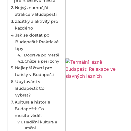
pro návštěvu města
Nejvýznamnější
atrakce v Budapešti
Zážitky a aktivity pro
každého
Jak se dostat po
Budapešti: Praktické
tipy
Doprava po městě
Chůze a pěší zóny
Nejlepší čtvrti pro
turisty v Budapešti
Ubytování v
Budapešti: Co
vybrat?
Kultura a historie
Budapešti: Co
musíte vědět
Tradiční kultura a
umění