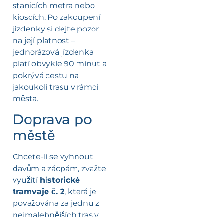
stanicích metra nebo
kioscích. Po zakoupení
jízdenky si dejte pozor
na její platnost –
jednorázová jízdenka
platí obvykle 90 minut a
pokrývá cestu na
jakoukoli trasu v rámci
města.
Doprava po
městě
Chcete-li se vyhnout
davům a zácpám, zvažte
využití
historické
tramvaje č. 2
, která je
považována za jednu z
nejmalebnějších tras v