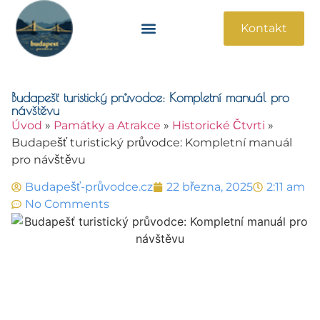
Kontakt
Památky A Atrakce
Praktické Informace
Budapešť turistický průvodce: Kompletní manuál pro
návštěvu
Úvod
»
Památky a Atrakce
»
Historické Čtvrti
»
Budapešť turistický průvodce: Kompletní manuál
pro návštěvu
Budapešť-průvodce.cz
22 března, 2025
2:11 am
No Comments