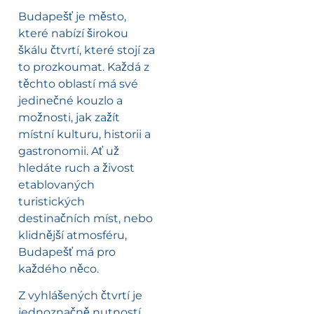
Budapešť je město,
které nabízí širokou
škálu čtvrtí, které stojí za
to prozkoumat. Každá z
těchto oblastí má své
jedinečné kouzlo a
možnosti, jak zažít
místní kulturu, historii a
gastronomii. Ať už
hledáte ruch a živost
etablovaných
turistických
destinačních míst, nebo
klidnější atmosféru,
Budapešť má pro
každého něco.
Z vyhlášených čtvrtí je
jednoznačně nutností