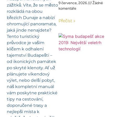
9 července, 2026
Žádné
zážitků. Víte, že se město
komentáře
rozkládá na obou
březích Dunaje a nabízí
Přečíst »
ohromující panoramata,
jaká jinde nenajdete?
Tento turistický
průvodce je vaším
klíčem k odhalení
tajemství Budapešti –
od ikonických památek
po skryté klenoty. Ať už
plánujete víkendový
výlet, nebo delší pobyt,
náš kompletní manuál
vám poskytne praktické
tipy na cestování,
doporučené trasy a
nejlepší místa k