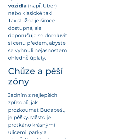
vozidla
(např. Uber)
nebo klasické taxi.
Taxislužba je široce
dostupná, ale
doporučuje se domluvit
si cenu předem, abyste
se vyhnuli nejasnostem
ohledně úplaty.
Chůze a pěší
zóny
Jedním z nejlepších
způsobů, jak
prozkoumat Budapešť,
je pěšky. Město je
protkáno krásnými
ulicemi, parky a