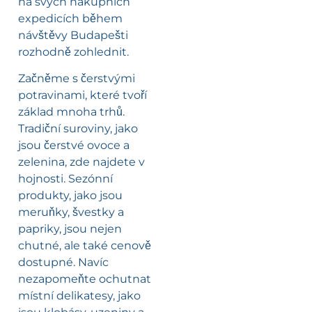
na svých nákupních
expedicích během
návštěvy Budapešti
rozhodně zohlednit.
Začněme s čerstvými
potravinami, které tvoří
základ mnoha trhů.
Tradiční suroviny, jako
jsou čerstvé ovoce a
zelenina, zde najdete v
hojnosti. Sezónní
produkty, jako jsou
meruňky, švestky a
papriky, jsou nejen
chutné, ale také cenově
dostupné. Navíc
nezapomeňte ochutnat
místní delikatesy, jako