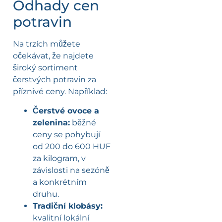
Odhady cen
potravin
Na trzích můžete
očekávat, že najdete
široký sortiment
čerstvých potravin za
příznivé ceny. Například:
Čerstvé ovoce a
zelenina:
běžné
ceny se pohybují
od 200 do 600 HUF
za kilogram, v
závislosti na sezóně
a konkrétním
druhu.
Tradiční klobásy:
kvalitní lokální