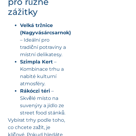
pro různé
zážitky
Velká tržnice
(Nagyvásárcsarnok)
– Ideální pro
tradiční potraviny a
místní delikatesy.
Szimpla Kert
–
Kombinace trhu a
nabité kulturní
atmosféry.
Rákóczi téri
–
Skvělé místo na
suvenýry a jídlo ze
street food stánků.
Vybírat trhy podle toho,
co chcete zažít, je
klíčové. Pokud hledáte