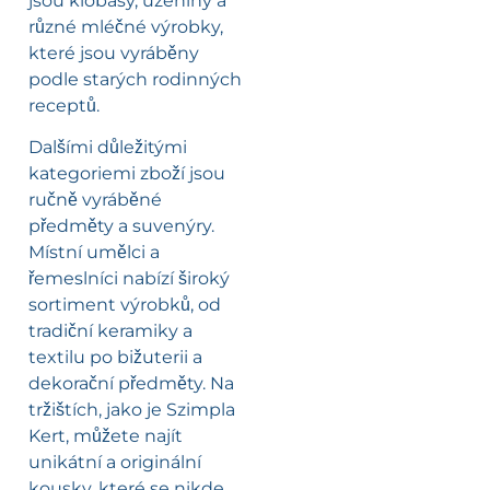
jsou klobásy, uzeniny a
různé mléčné výrobky,
které jsou vyráběny
podle starých rodinných
receptů.
Dalšími důležitými
kategoriemi zboží jsou
ručně vyráběné
předměty a suvenýry.
Místní umělci a
řemeslníci nabízí široký
sortiment výrobků, od
tradiční keramiky a
textilu po bižuterii a
dekorační předměty. Na
tržištích, jako je Szimpla
Kert, můžete najít
unikátní a originální
kousky, které se nikde