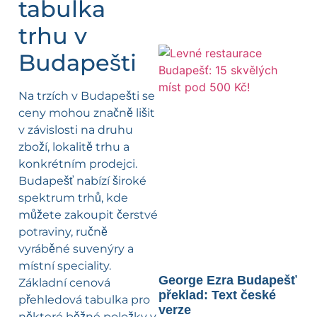
tabulka
trhu v
Budapešti
Na trzích v Budapešti se
ceny mohou značně lišit
v závislosti na druhu
zboží, lokalitě trhu a
konkrétním prodejci.
Budapešť nabízí široké
spektrum trhů, kde
můžete zakoupit čerstvé
potraviny, ručně
vyráběné suvenýry a
místní speciality.
George Ezra Budapešť
Základní cenová
překlad: Text české
přehledová tabulka pro
verze
některé běžné položky v