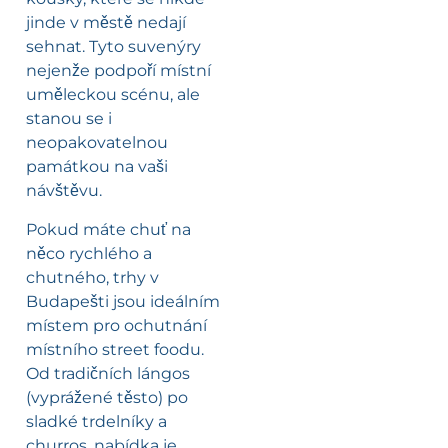
jinde v městě nedají
sehnat. Tyto suvenýry
nejenže podpoří místní
uměleckou scénu, ale
stanou se i
neopakovatelnou
památkou na vaši
návštěvu.
Pokud máte chuť na
něco rychlého a
chutného, trhy v
Budapešti jsou ideálním
místem pro ochutnání
místního street foodu.
Od tradičních lángos
(vyprážené těsto) po
sladké trdelníky a
churros, nabídka je