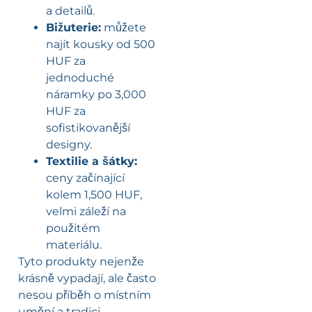
a detailů.
Bižuterie:
můžete
najít kousky od 500
HUF za
jednoduché
náramky po 3,000
HUF za
sofistikovanější
designy.
Textilie a šátky:
ceny začínající
kolem 1,500 HUF,
velmi záleží na
použitém
materiálu.
Tyto produkty nejenže
krásně vypadají, ale často
nesou příběh o místním
umění a tradici.