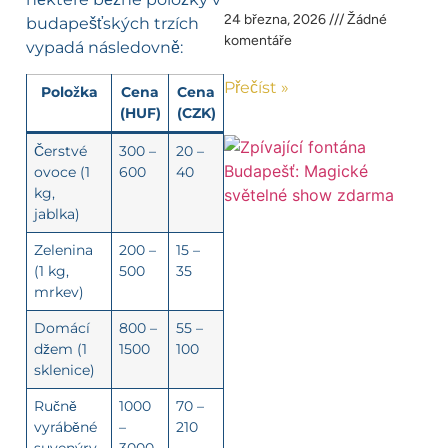
24 března, 2026
Žádné
budapešťských trzích
komentáře
vypadá následovně:
Přečíst »
Položka
Cena
Cena
(HUF)
(CZK)
Čerstvé
300 –
20 –
ovoce (1
600
40
kg,
jablka)
Zelenina
200 –
15 –
(1 kg,
500
35
mrkev)
Domácí
800 –
55 –
džem (1
1500
100
sklenice)
Ručně
1000
70 –
vyráběné
–
210