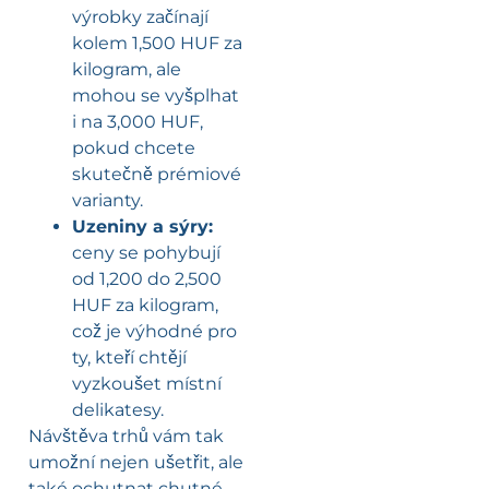
výrobky začínají
kolem 1,500 HUF za
kilogram, ale
mohou se vyšplhat
i na 3,000 HUF,
pokud chcete
skutečně prémiové
varianty.
Uzeniny a sýry:
ceny se pohybují
od 1,200 do 2,500
HUF za kilogram,
což je výhodné pro
ty, kteří chtějí
vyzkoušet místní
delikatesy.
Návštěva trhů vám tak
umožní nejen ušetřit, ale
také ochutnat chutné