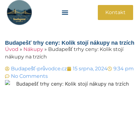
Kontakt
Památky A Atrakce
Praktické Informace
Budapešť trhy ceny: Kolik stojí nákupy na trzích
Úvod
»
Nákupy
»
Budapešť trhy ceny: Kolik stojí
nákupy na trzích
Budapešť-průvodce.cz
15 srpna, 2024
9:34 pm
No Comments