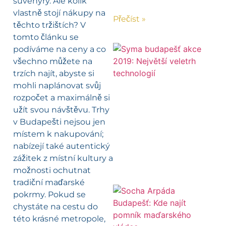
suvenýry. Ale kolik
vlastně stojí nákupy na
Přečíst »
těchto tržištích? V
tomto článku se
podíváme na ceny a co
všechno můžete na
trzích najít, abyste si
mohli naplánovat svůj
rozpočet a maximálně si
užít svou návštěvu. Trhy
v Budapešti nejsou jen
místem k nakupování;
nabízejí také autentický
zážitek z místní kultury a
možnosti ochutnat
tradiční maďarské
pokrmy. Pokud se
chystáte na cestu do
této krásné metropole,