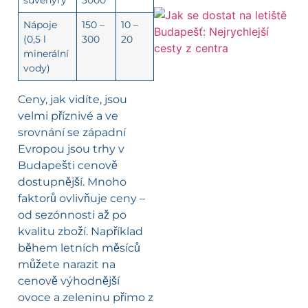
suvenýry
3000
Nápoje
150 –
10 –
(0,5 l
300
20
minerální
vody)
Ceny, jak vidíte, jsou
velmi příznivé a ve
srovnání se západní
Evropou jsou trhy v
Budapešti cenově
dostupnější. Mnoho
faktorů ovlivňuje ceny –
od sezónnosti až po
kvalitu zboží. Například
během letních měsíců
můžete narazit na
cenově výhodnější
ovoce a zeleninu přímo z