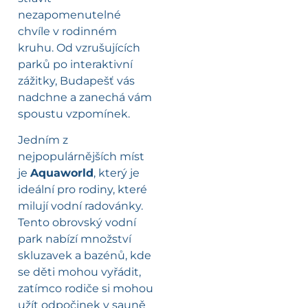
nezapomenutelné
chvíle v rodinném
kruhu. Od vzrušujících
parků po interaktivní
zážitky, Budapešť vás
nadchne a zanechá vám
spoustu vzpomínek.
Jedním z
nejpopulárnějších míst
je
Aquaworld
, který je
ideální pro rodiny, které
milují vodní radovánky.
Tento obrovský vodní
park nabízí množství
skluzavek a bazénů, kde
se děti mohou vyřádit,
zatímco rodiče si mohou
užít odpočinek v sauně