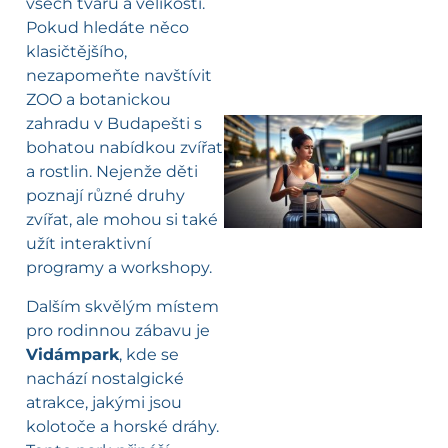
všech tvarů a velikostí.
Pokud hledáte něco
klasičtějšího,
nezapomeňte navštívit
ZOO a botanickou
zahradu v Budapešti s
bohatou nabídkou zvířat
l
a rostlin. Nejenže děti
poznají různé druhy
zvířat, ale mohou si také
užít interaktivní
programy a workshopy.
Dalším skvělým místem
pro rodinnou zábavu je
Vidámpark
, kde se
nachází nostalgické
atrakce, jakými jsou
kolotoče a horské dráhy.