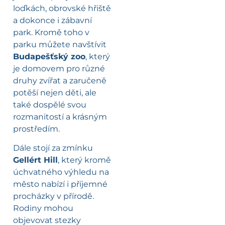
loďkách, obrovské hřiště
a dokonce i zábavní
park. Kromě toho v
parku můžete navštívit
Budapešťský zoo
, který
je domovem pro různé
druhy zvířat a zaručeně
potěší nejen děti, ale
také dospělé svou
rozmanitostí a krásným
prostředím.
Dále stojí za zmínku
Gellért Hill
, který kromě
úchvatného výhledu na
město nabízí i příjemné
procházky v přírodě.
Rodiny mohou
objevovat stezky