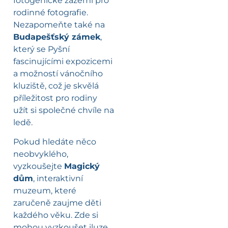
fotogenické zázemí pro
rodinné fotografie.
Nezapomeňte také na
Budapešťský zámek
,
který se Pyšní
fascinujícími expozicemi
a možností vánočního
kluziště, což je skvělá
příležitost pro rodiny
užít si společné chvíle na
ledě.
Pokud hledáte něco
neobvyklého,
vyzkoušejte
Magický
dům
, interaktivní
muzeum, které
zaručeně zaujme děti
každého věku. Zde si
mohou vyzkoušet iluze,