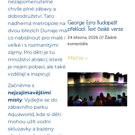
nezapomenutelné
chvíle plné zábavy a
dobrodružství. Tato
George Ezra Budapešť
nádherná metropole na
překlad: Text české verze
dvou březích Dunaje má
co nabídnout pro malé i
24 března, 2026
Žádné
komentáře
velké i s rozmanitými
zájmy. Pro děti je tu
Přečíst »
množství atrakcí, které
je nejen pobaví, ale také
vzdělají a inspirují.
Začněme s
nejzajímavějšími
místy
: Vydejte se do
zábavního parku
Aquaworld, kde si děti
mohou užít vodní
skluzavky a bazény