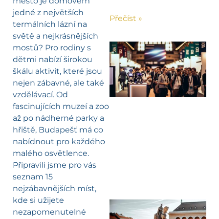
město je domovem
jedné z největších
Přečíst »
termálních lázní na
světě a nejkrásnějších
mostů? Pro rodiny s
dětmi nabízí širokou
škálu aktivit, které jsou
nejen zábavné, ale také
vzdělávací. Od
fascinujících muzeí a zoo
až po nádherné parky a
hřiště, Budapešť má co
nabídnout pro každého
malého osvětlence.
Připravili jsme pro vás
seznam 15
nejzábavnějších míst,
kde si užijete
nezapomenutelné