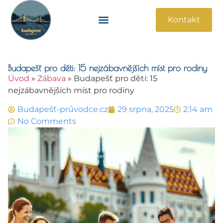
Kontakt
Památky A Atrakce
Praktické Informace
Budapešť pro děti: 15 nejzábavnějších míst pro rodiny
Úvod
»
Zábava
»
Budapešť pro děti: 15
nejzábavnějších míst pro rodiny
Budapešť-průvodce.cz
29 srpna, 2025
2:14 am
No Comments