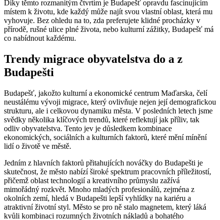
Díky těmto rozmanitým čtvrtím je Budapešť opravdu fascinujícím
místem k životu, kde každý může najít svou vlastní oblast, která mu
vyhovuje. Bez ohledu na to, zda preferujete klidné procházky v
přírodě, rušné ulice plné života, nebo kulturní zážitky, Budapešť má
co nabídnout každému.
Trendy migrace obyvatelstva do a z
Budapešti
Budapešť, jakožto kulturní a ekonomické centrum Maďarska, čelí
neustálému vývoji migrace, který ovlivňuje nejen její demografickou
strukturu, ale i celkovou dynamiku města. V posledních letech jsme
svědky několika klíčových trendů, které reflektují jak příliv, tak
odliv obyvatelstva. Tento jev je důsledkem kombinace
ekonomických, sociálních a kulturních faktorů, které mění mínění
lidí o životě ve městě.
Jedním z hlavních faktorů přitahujících nováčky do Budapešti je
skutečnost, že město nabízí široké spektrum pracovních příležitostí,
přičemž oblast technologií a kreativního průmyslu zažívá
mimořádný rozkvět. Mnoho mladých profesionálů, zejména z
okolních zemí, hledá v Budapešti lepší vyhlídky na kariéru a
atraktivní životní styl. Město se pro ně stalo magnetem, který láká
kvůli kombinaci rozumných životních nákladů a bohatého