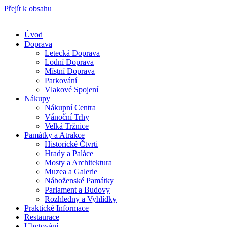
Přejít k obsahu
Úvod
Doprava
Letecká Doprava
Lodní Doprava
Místní Doprava
Parkování
Vlakové Spojení
Nákupy
Nákupní Centra
Vánoční Trhy
Velká Tržnice
Památky a Atrakce
Historické Čtvrti
Hrady a Paláce
Mosty a Architektura
Muzea a Galerie
Náboženské Památky
Parlament a Budovy
Rozhledny a Vyhlídky
Praktické Informace
Restaurace
Ubytování