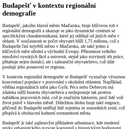
Budapešť v kontextu regionální
demografie
Budapešť, jakožto hlavní město Maďarska, hraje klíčovou roli v
regionální demografii a ukazuje se jako dynamické centrum se
specifickými charakteristikami, které jej odlišují od jiných měst v
oblasti. V současnosti se počet obyvatel blíží 1,75 milionu, což z
Budapešti činí největší město v Maďarsku, ale také jedno z
klíčových měst střední a východní Evropy. Přítomnost velkého
množství vysokých škol a universit, stejně jako rozvinutý trh práce,
přitahuje nejen domácí, ale i zahraniční obyvatelstvo, což dále
posiluje jeho postavení ve regionu.
V kontextu regionální demografie se Budapešť vyznačuje výraznou
koncentrací populace v porovnání s okolními oblastmi. Například,
většina regionálních měst jako Győr, Pécs nebo Debrecen má
zdaleka nižší hustotu obyvatelstva a nedisponuje tak pestrou
nabídkou pracovních míst, což je značným faktorem, proč lidé volí
život právě v hlavním městě. Důležitou úlohu hraje také migrace,
přičemž do Budapešti směřují lidé zejména ze sousedních zemí, což
přispívá k obohacení kulturní rozmanitosti města.
Budapešť je také zajímavým příkladem urbanizace, kde moderní
prvky urbanistického rozvoje koexistují s historickými hodnotami.