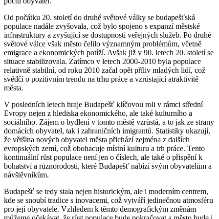
počtu obyvatel.
Od počátku 20. století do druhé světové války se budapešťská
populace nadále zvyšovala, což bylo spojeno s expanzí městské
infrastruktury a zvyšující se dostupností veřejných služeb. Po druhé
světové válce však město čelilo významným problémům, včetně
emigrace a ekonomických potíží. Avšak již v 90. letech 20. století se
situace stabilizovala. Zatímco v letech 2000-2010 byla populace
relativně stabilní, od roku 2010 začal opět příliv mladých lidí, což
svědčí o pozitivním trendu na trhu práce a vzrůstající atraktivitě
města.
V posledních letech hraje Budapešť klíčovou roli v rámci střední
Evropy nejen z hlediska ekonomického, ale také kulturního a
sociálního. Zájem o bydlení v tomto městě vzrůstá, a to jak ze strany
domácích obyvatel, tak i zahraničních imigrantů. Statistiky ukazují,
že většina nových obyvatel města přichází zejména z dalších
evropských zemí, což obohacuje místní kulturu a trh práce. Tento
kontinuální růst populace není jen o číslech, ale také o přispění k
bohatství a různorodosti, které Budapešť nabízí svým obyvatelům a
návštěvníkům.
Budapešť se tedy stala nejen historickým, ale i moderním centrem,
kde se snoubí tradice s inovacemi, což vytváří jedinečnou atmosféru
pro její obyvatele. Vzhledem k těmto demografickým změnám
můžeme očekávat, že růst populace bude pokračovat a město bude i