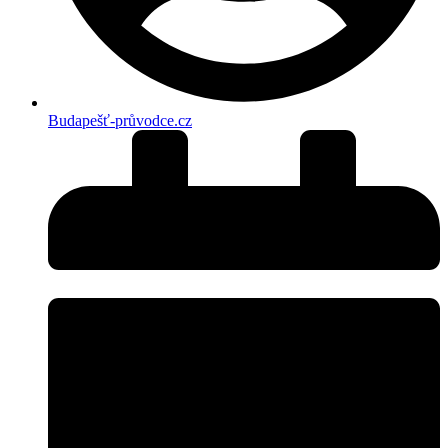
Budapešť-průvodce.cz