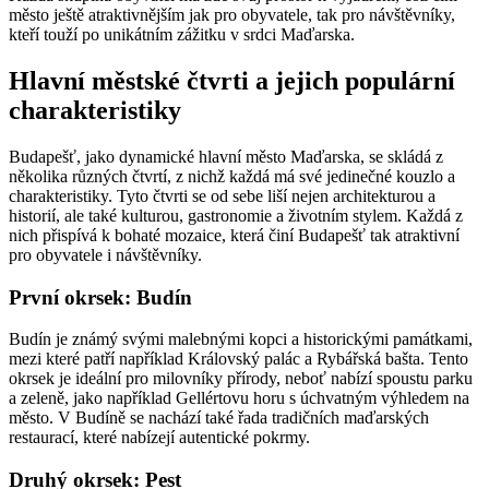
město ještě atraktivnějším jak pro obyvatele, tak pro návštěvníky,
kteří touží po unikátním zážitku v srdci Maďarska.
Hlavní městské čtvrti a jejich populární
charakteristiky
Budapešť, jako dynamické hlavní město Maďarska, se skládá z
několika různých čtvrtí, z nichž každá má své jedinečné kouzlo a
charakteristiky. Tyto čtvrti se od sebe liší nejen architekturou a
historií, ale také kulturou, gastronomie a životním stylem. Každá z
nich přispívá k bohaté mozaice, která činí Budapešť tak atraktivní
pro obyvatele i návštěvníky.
První okrsek: Budín
Budín je známý svými malebnými kopci a historickými památkami,
mezi které patří například Královský palác a Rybářská bašta. Tento
okrsek je ideální pro milovníky přírody, neboť nabízí spoustu parku
a zeleně, jako například Gellértovu horu s úchvatným výhledem na
město. V Budíně se nachází také řada tradičních maďarských
restaurací, které nabízejí autentické pokrmy.
Druhý okrsek: Pest