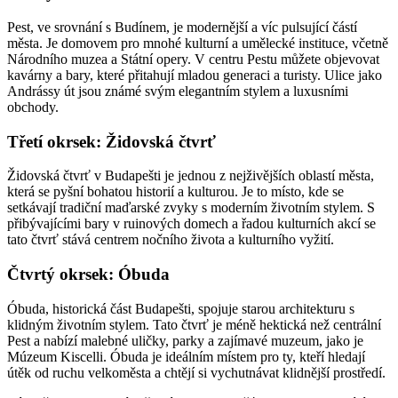
Pest, ve srovnání s Budínem, je modernější a víc pulsující částí
města. Je domovem pro mnohé kulturní a umělecké instituce, včetně
Národního muzea a Státní opery. V centru Pestu můžete objevovat
kavárny a bary, které přitahují mladou generaci a turisty. Ulice jako
Andrássy út jsou známé svým elegantním stylem a luxusními
obchody.
Třetí okrsek: Židovská čtvrť
Židovská čtvrť v Budapešti je jednou z nejživějších oblastí města,
která se pyšní bohatou historií a kulturou. Je to místo, kde se
setkávají tradiční maďarské zvyky s moderním životním stylem. S
přibývajícími bary v ruinových domech a řadou kulturních akcí se
tato čtvrť stává centrem nočního života a kulturního vyžití.
Čtvrtý okrsek: Óbuda
Óbuda, historická část Budapešti, spojuje starou architekturu s
klidným životním stylem. Tato čtvrť je méně hektická než centrální
Pest a nabízí malebné uličky, parky a zajímavé muzeum, jako je
Múzeum Kiscelli. Óbuda je ideálním místem pro ty, kteří hledají
útěk od ruchu velkoměsta a chtějí si vychutnávat klidnější prostředí.