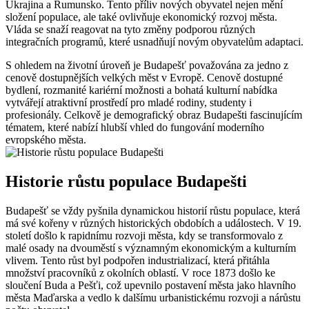
Ukrajina a Rumunsko. Tento příliv nových obyvatel nejen mění
složení populace, ale také ovlivňuje ekonomický rozvoj města.
Vláda se snaží reagovat na tyto změny podporou různých
integračních programů, které usnadňují novým obyvatelům adaptaci.
S ohledem na životní úroveň je Budapešť považována za jedno z
cenově dostupnějších velkých měst v Evropě. Cenově dostupné
bydlení, rozmanité kariérní možnosti a bohatá kulturní nabídka
vytvářejí atraktivní prostředí pro mladé rodiny, studenty i
profesionály. Celkově je demografický obraz Budapešti fascinujícím
tématem, které nabízí hlubší vhled do fungování moderního
evropského města.
Historie růstu populace Budapešti
Budapešť se vždy pyšnila dynamickou historií růstu populace, která
má své kořeny v různých historických obdobích a událostech. V 19.
století došlo k rapidnímu rozvoji města, kdy se transformovalo z
malé osady na dvouměstí s významným ekonomickým a kulturním
vlivem. Tento růst byl podpořen industrializací, která přitáhla
množství pracovníků z okolních oblastí. V roce 1873 došlo ke
sloučení Buda a Pešťi, což upevnilo postavení města jako hlavního
města Maďarska a vedlo k dalšímu urbanistickému rozvoji a nárůstu