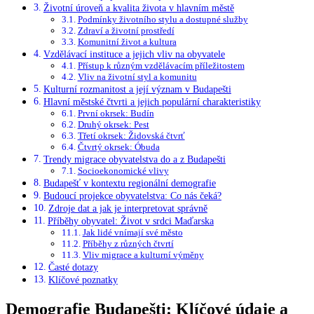
Životní úroveň a kvalita života v hlavním městě
Podmínky životního stylu a dostupné služby
Zdraví a životní prostředí
Komunitní život a kultura
Vzdělávací instituce a jejich vliv na obyvatele
Přístup k různým vzdělávacím příležitostem
Vliv na životní styl a komunitu
Kulturní rozmanitost a její význam v Budapešti
Hlavní městské čtvrti a jejich populární charakteristiky
První okrsek: Budín
Druhý okrsek: Pest
Třetí okrsek: Židovská čtvrť
Čtvrtý okrsek: Óbuda
Trendy migrace obyvatelstva do a z Budapešti
Socioekonomické vlivy
Budapešť v kontextu regionální demografie
Budoucí projekce obyvatelstva: Co nás čeká?
Zdroje dat a jak je interpretovat správně
Příběhy obyvatel: Život v srdci Maďarska
Jak lidé vnímají své město
Příběhy z různých čtvrtí
Vliv migrace a kulturní výměny
Časté dotazy
Klíčové poznatky
Demografie Budapešti: Klíčové údaje a