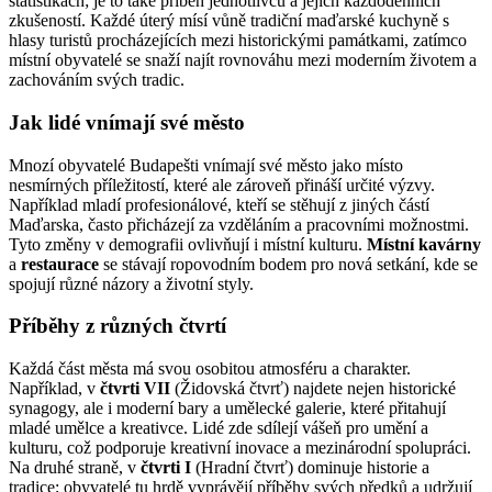
statistikách; je to také příběh jednotlivců a jejich každodenních
zkušeností. Každé úterý mísí vůně tradiční maďarské kuchyně s
hlasy turistů procházejících mezi historickými památkami, zatímco
místní obyvatelé se snaží najít rovnováhu mezi moderním životem a
zachováním svých tradic.
Jak lidé vnímají své město
Mnozí obyvatelé Budapešti vnímají své město jako místo
nesmírných příležitostí, které ale zároveň přináší určité výzvy.
Například mladí profesionálové, kteří se stěhují z jiných částí
Maďarska, často přicházejí za vzděláním a pracovními možnostmi.
Tyto změny v demografii ovlivňují i místní kulturu.
Místní kavárny
a
restaurace
se stávají ropovodním bodem pro nová setkání, kde se
spojují různé názory a životní styly.
Příběhy z různých čtvrtí
Každá část města má svou osobitou atmosféru a charakter.
Například, v
čtvrti VII
(Židovská čtvrť) najdete nejen historické
synagogy, ale i moderní bary a umělecké galerie, které přitahují
mladé umělce a kreativce. Lidé zde sdílejí vášeň pro umění a
kulturu, což podporuje kreativní inovace a mezinárodní spolupráci.
Na druhé straně, v
čtvrti I
(Hradní čtvrť) dominuje historie a
tradice; obyvatelé tu hrdě vyprávějí příběhy svých předků a udržují