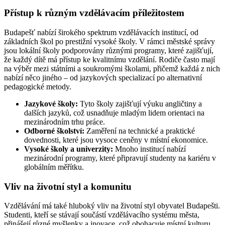
Přístup k různým vzdělávacím příležitostem
Budapešť nabízí širokého spektrum vzdělávacích institucí, od
základních škol po prestižní vysoké školy. V rámci městské správy
jsou lokální školy podporovány různými programy, které zajišťují,
že každý dítě má přístup ke kvalitnímu vzdělání. Rodiče často mají
na výběr mezi státními a soukromými školami, přičemž každá z nich
nabízí něco jiného – od jazykových specializací po alternativní
pedagogické metody.
Jazykové školy:
Tyto školy zajišťují výuku angličtiny a
dalších jazyků, což usnadňuje mladým lidem orientaci na
mezinárodním trhu práce.
Odborné školství:
Zaměření na technické a praktické
dovednosti, které jsou vysoce ceněny v místní ekonomice.
Vysoké školy a univerzity:
Mnoho institucí nabízí
mezinárodní programy, které připravují studenty na kariéru v
globálním měřítku.
Vliv na životní styl a komunitu
Vzdělávání má také hluboký vliv na životní styl obyvatel Budapešti.
Studenti, kteří se stávají součástí vzdělávacího systému města,
přinášejí různé myšlenky a inovace, což obohacuje místní kulturu.