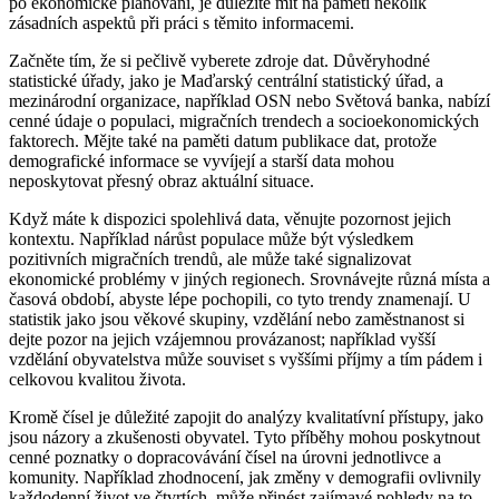
po ekonomické plánování, je důležité mít na paměti několik
zásadních aspektů při práci s těmito informacemi.
Začněte tím, že si pečlivě vyberete zdroje dat. Důvěryhodné
statistické úřady, jako je Maďarský centrální statistický úřad, a
mezinárodní organizace, například OSN nebo Světová banka, nabízí
cenné údaje o populaci, migračních trendech a socioekonomických
faktorech. Mějte také na paměti datum publikace dat, protože
demografické informace se vyvíjejí a starší data mohou
neposkytovat přesný obraz aktuální situace.
Když máte k dispozici spolehlivá data, věnujte pozornost jejich
kontextu. Například nárůst populace může být výsledkem
pozitivních migračních trendů, ale může také signalizovat
ekonomické problémy v jiných regionech. Srovnávejte různá místa a
časová období, abyste lépe pochopili, co tyto trendy znamenají. U
statistik jako jsou věkové skupiny, vzdělání nebo zaměstnanost si
dejte pozor na jejich vzájemnou provázanost; například vyšší
vzdělání obyvatelstva může souviset s vyššími příjmy a tím pádem i
celkovou kvalitou života.
Kromě čísel je důležité zapojit do analýzy kvalitatívní přístupy, jako
jsou názory a zkušenosti obyvatel. Tyto příběhy mohou poskytnout
cenné poznatky o dopracovávání čísel na úrovni jednotlivce a
komunity. Například zhodnocení, jak změny v demografii ovlivnily
každodenní život ve čtvrtích, může přinést zajímavé pohledy na to,