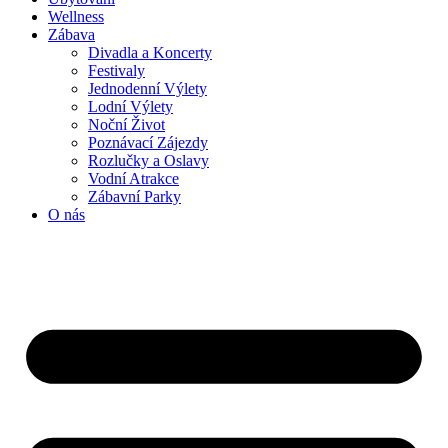
Wellness
Zábava
Divadla a Koncerty
Festivaly
Jednodenní Výlety
Lodní Výlety
Noční Život
Poznávací Zájezdy
Rozlučky a Oslavy
Vodní Atrakce
Zábavní Parky
O nás