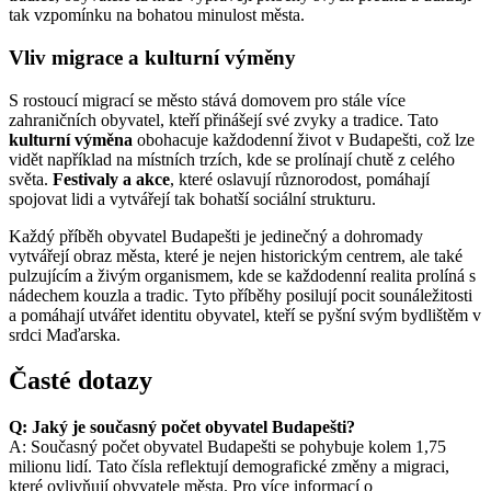
tak vzpomínku na bohatou minulost města.
Vliv migrace a kulturní výměny
S rostoucí migrací se město stává domovem pro stále více
zahraničních obyvatel, kteří přinášejí své zvyky a tradice. Tato
kulturní výměna
obohacuje každodenní život v Budapešti, což lze
vidět například na místních trzích, kde se prolínají chutě z celého
světa.
Festivaly a akce
, které oslavují různorodost, pomáhají
spojovat lidi a vytvářejí tak bohatší sociální strukturu.
Každý příběh obyvatel Budapešti je jedinečný a dohromady
vytvářejí obraz města, které je nejen historickým centrem, ale také
pulzujícím a živým organismem, kde se každodenní realita prolíná s
nádechem kouzla a tradic. Tyto příběhy posilují pocit sounáležitosti
a pomáhají utvářet identitu obyvatel, kteří se pyšní svým bydlištěm v
srdci Maďarska.
Časté dotazy
Q: Jaký je současný počet obyvatel Budapešti?
A: Současný počet obyvatel Budapešti se pohybuje kolem 1,75
milionu lidí. Tato čísla reflektují demografické změny a migraci,
které ovlivňují obyvatele města. Pro více informací o