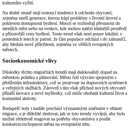
kulturního vyžití.
Na druhé straně stojí rostoucí tendence k odchodu obyvatel,
zejména starší generace, kterou trápí problémy s životní úrovní a
poklesem dostupnosti bydlení. Mnozí se rozhodují přesunout do
menších měst nebo na venkov, kde mohou nalézt klidnější prostředí
a příznivější ceny bydlení. Tento trend však není pouze lokální; v
posledních letech je patrné, že část populace odchází i do zahraničí,
aby hledala nové příležitosti, zejména ve větších evropských
městech.
Socioekonomické vlivy
Důsledky těchto migračních trendů mají dalekosáhlý dopad na
městskou politiku a plánování. Město čelí výzvám spojeným s
přetížením infrastruktury, což se projevuje na dopravních systémech
a veřejných službách. Zároveň s tím však příchod nových obyvatel
přináší inovace a nové myšlenky, což může obohatit kulturní život a
komunitní aktivity.
Budapešť tedy i nadále prochází významnými změnami v oblasti
migrace, a je důležité sledovat, jak se tyto trendy vyvíjejí, aby bylo
možné efektivně reagovat na potřeby obyvatelstva a posílit
konkurenceschopnost města na evropském trhu.