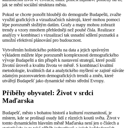
jak se mění sociální struktura města.
Pokud se chcete ponořit hlouběji do demografie Budapešti, zvažte
využití grafických a vizualizačních nástrojů, které mohou pomoci
lépe porozumět složitým datům. Grafy a mapy mohou zobrazit
trendy a vzory mnohem přehledněji než pouhé čísla. Realizace
analýzy v kombinaci s vizualizací tak usnadní sdílení poznatků a
umožní efektivní plánování pro budoucnost.
Vytvořením holistického pohledu na data a jejich správným
výkladem můžete lépe porozumět komplexnosti demografického
vývoje Budapešti a tím přispět k nastavení strategií, které posílí
životní úroveň a kvalitu života ve městě. S kombinací kvalitní
metodologie, kvalitních dat a analytického myšlení se zajisté stáváte
zdatným pozorovatelem demografických trendů a změn, které
utvářejí Budapešť jako dynamické město střední Evropy.
Příběhy obyvatel: Život v srdci
Maďarska
Budapešť, město s bohatou historií a kulturní rozmanitostí, je
místem, kde se prolínají osudy lidí z různých koutů světa. Život v
tomto dynamickém hlavním městě Maďarska není jen o číslech a