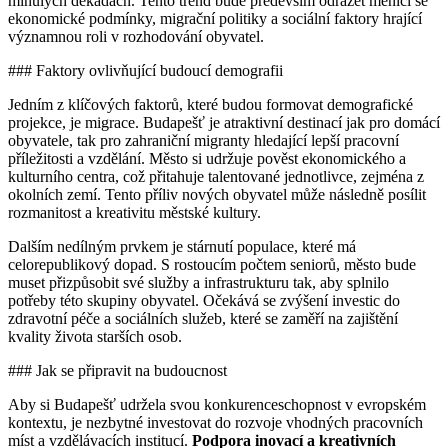
minulých dekádách. Tento trend bude především odrážet měnící se
ekonomické podmínky, migrační politiky a sociální faktory hrající
významnou roli v rozhodování obyvatel.
### Faktory ovlivňující budoucí demografii
Jedním z klíčových faktorů, které budou formovat demografické
projekce, je migrace. Budapešť je atraktivní destinací jak pro domácí
obyvatele, tak pro zahraniční migranty hledající lepší pracovní
příležitosti a vzdělání. Město si udržuje pověst ekonomického a
kulturního centra, což přitahuje talentované jednotlivce, zejména z
okolních zemí. Tento příliv nových obyvatel může následně posílit
rozmanitost a kreativitu městské kultury.
Dalším nedílným prvkem je stárnutí populace, které má
celorepublikový dopad. S rostoucím počtem seniorů, město bude
muset přizpůsobit své služby a infrastrukturu tak, aby splnilo
potřeby této skupiny obyvatel. Očekává se zvýšení investic do
zdravotní péče a sociálních služeb, které se zaměří na zajištění
kvality života starších osob.
### Jak se připravit na budoucnost
Aby si Budapešť udržela svou konkurenceschopnost v evropském
kontextu, je nezbytné investovat do rozvoje vhodných pracovních
míst a vzdělávacích institucí.
Podpora inovací a kreativních