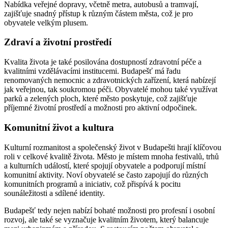
Nabídka veřejné dopravy, včetně metra, autobusů a tramvají,
zajišťuje snadný přístup k různým částem města, což je pro
obyvatele velkým plusem.
Zdraví a životní prostředí
Kvalita života je také posilována dostupností zdravotní péče a
kvalitními vzdělávacími institucemi. Budapešť má řadu
renomovaných nemocnic a zdravotnických zařízení, která nabízejí
jak veřejnou, tak soukromou péči. Obyvatelé mohou také využívat
parků a zelených ploch, které město poskytuje, což zajišťuje
příjemné životní prostředí a možnosti pro aktivní odpočinek.
Komunitní život a kultura
Kulturní rozmanitost a společenský život v Budapešti hrají klíčovou
roli v celkové kvalitě života. Město je místem mnoha festivalů, trhů
a kulturních událostí, které spojují obyvatele a podporují místní
komunitní aktivity. Noví obyvatelé se často zapojují do různých
komunitních programů a iniciativ, což přispívá k pocitu
sounáležitosti a sdílené identity.
Budapešť tedy nejen nabízí bohaté možnosti pro profesní i osobní
rozvoj, ale také se vyznačuje kvalitním životem, který balancuje