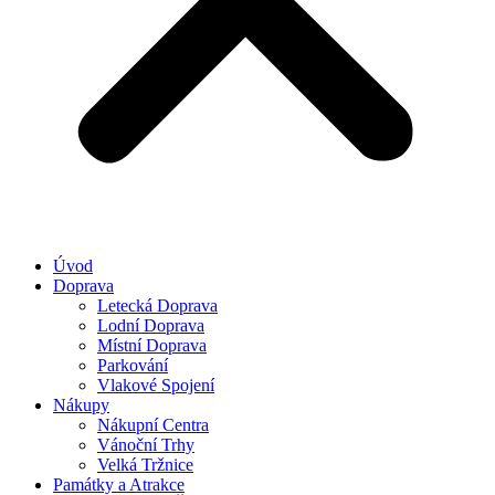
Úvod
Doprava
Letecká Doprava
Lodní Doprava
Místní Doprava
Parkování
Vlakové Spojení
Nákupy
Nákupní Centra
Vánoční Trhy
Velká Tržnice
Památky a Atrakce