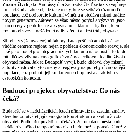
Známé čtvrti
jako Andrássy út a Židovská čtvrť se tak stávají nejen
turistickými atrakcemi, ale také místy, kde se setkává různorodá
populace, což podporuje kulturní výměnu a předává místní tradice
novým generacím. Zároveň se však město potýká s výzvami, jako
jsou obavy z gentrifikace a zvyšování nákladů na bydlení, které
mohou odrazovat nežádoucí odliv střední a nižší třídy obyvatel.
Slhodní s výše uvedenými faktory, Budapešť má ambici stát se
vůdčím centrem regionu nejen z pohledu ekonomického rozvoje, ale
také jako model pro integraci různých kultur a národností. To bude
mít klíčový vliv na demografické změny a celkovou kvalitu života
obyvatel města. Jak se Budapešť vyvíjí, bude klíčové, aby místní
autority sledovaly tyto změny a reagovaly na potřeby různorodější
populace, což podpoří její konkurenceschopnost a atraktivitu v
evropském kontextu.
Budoucí projekce obyvatelstva: Co nás
čeká?
Budapešť se v nadcházejících letech připravuje na zásadní změny,
které budou utvářet její demografickou strukturu a kvalitu života
obyvatel. Podle předpovědí se očekává, že populace města bude i
nadále růst, ačkoli tempo tohoto růstu bude možná pomalejší než v