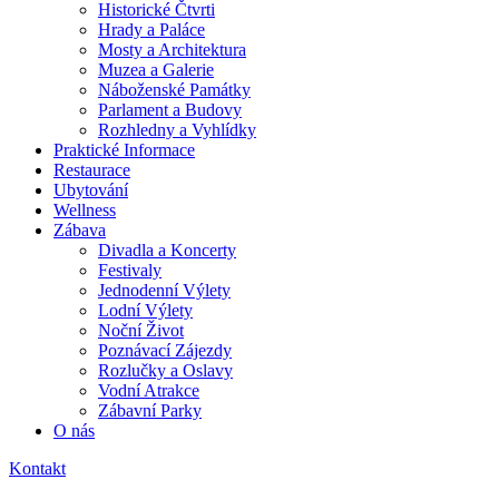
Historické Čtvrti
Hrady a Paláce
Mosty a Architektura
Muzea a Galerie
Náboženské Památky
Parlament a Budovy
Rozhledny a Vyhlídky
Praktické Informace
Restaurace
Ubytování
Wellness
Zábava
Divadla a Koncerty
Festivaly
Jednodenní Výlety
Lodní Výlety
Noční Život
Poznávací Zájezdy
Rozlučky a Oslavy
Vodní Atrakce
Zábavní Parky
O nás
Kontakt