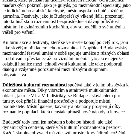
maďarských pokrmů, jako je gulyás, po mezinárodní speciality, jako
je indická nebo arabská kuchyně, město uspokojí chutě každého
gurmána. Festivaly, jako je Budapešťský víkend jídla, prezentují
tuto kulinářskou rozmanitost bezprostředně a dávají příležitost
místním i mezinárodním kuchařům, aby se podělili o své umění a
vášeň pro vaření.
Kulturní akce a festivaly, které se ve městě konají po celý rok, jsou
také skvělým příkladem jeho rozmanitosti. Například Budapestský
mezinárodní festival umění v sobě spojuje umělce z různých oblastí
– od divadla přes tanec až po vizuální umění. Tyto akce nejenže
oslabují hranice mezi jednotlivými kulturami, ale také podporují
dialog a vzájemné porozumění mezi různými skupinami
obyvatelstva.
Důležitost kulturní rozmanitosti
spočívá také v jejím příspěvku k
ekonomice města. Díky vibracím a atraktivitě multikulturních
oblastí, jako je VI. a VII. distrikty, se Budapest stává cílem pro
turisty, což přináší finanční prostředky a podporuje místní
podnikatele. Místní galerie, kavárny a obchody prosperují díky
rozmanité populaci, která neustále přináší nové nápady a inovace.
Budapešť tedy není jen městem s bohatou historií, ale také
dynamickým centrem, které vítá kulturní rozmanitost a pestrost.
Každá skupina obyvatel má zde svůj prostor k vyjádření, což činí