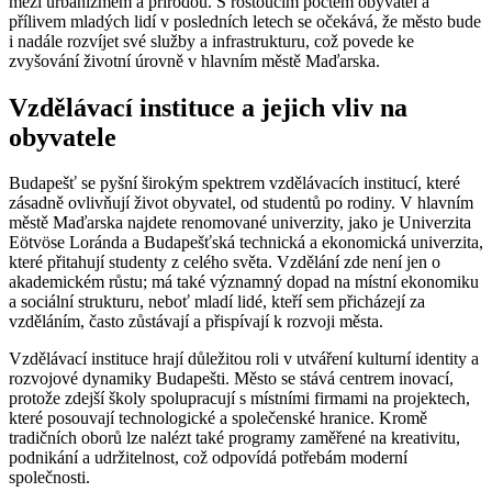
mezi urbanizmém a přírodou. S rostoucím počtem obyvatel a
přílivem mladých lidí v posledních letech se očekává, že město bude
i nadále rozvíjet své služby a infrastrukturu, což povede ke
zvyšování životní úrovně v hlavním městě Maďarska.
Vzdělávací instituce a jejich vliv na
obyvatele
Budapešť se pyšní širokým spektrem vzdělávacích institucí, které
zásadně ovlivňují život obyvatel, od studentů po rodiny. V hlavním
městě Maďarska najdete renomované univerzity, jako je Univerzita
Eötvöse Loránda a Budapešťská technická a ekonomická univerzita,
které přitahují studenty z celého světa. Vzdělání zde není jen o
akademickém růstu; má také významný dopad na místní ekonomiku
a sociální strukturu, neboť mladí lidé, kteří sem přicházejí za
vzděláním, často zůstávají a přispívají k rozvoji města.
Vzdělávací instituce hrají důležitou roli v utváření kulturní identity a
rozvojové dynamiky Budapešti. Město se stává centrem inovací,
protože zdejší školy spolupracují s místními firmami na projektech,
které posouvají technologické a společenské hranice. Kromě
tradičních oborů lze nalézt také programy zaměřené na kreativitu,
podnikání a udržitelnost, což odpovídá potřebám moderní
společnosti.