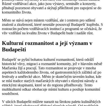
Různé vzdělávací akce, jako jsou výstavy, semináře a konzerty,
přitahují pozornost obyvatel a skýtají příležitosti pro zapojení se do
komunitního života.
Město se stává nejen místem vzdělání, ale i centrem pro sdílení
znalostí a zkušeností, které neustále posouvají Budapešť kupředu. S
rostoucím počtem vzdělávacích institucí a programů se očekává, že
vliv vzdělání na kvalitu života v Budapešti bude i nadále růst.
Kulturní rozmanitost a její význam v
Budapešti
Budapešť se pyšní bohatou kulturní rozmanitostí, která odráží
historické vlivy, migraci a rozmanité komunity, jež v hlavním městě
Maďarska žijí a pracují. Tato rozmanitost se projevuje v mnoha
aspektech každodenního života, od gastronomických zážitků až po
festivaly a umělecké akce. Město je skutečným tavením kultur, kde
se mísí tradice starých maďarských obyvatel s různými národy a
etnickými skupinami, které se do regionu přistěhovaly. Tento
multikulturní odkaz obohacuje místní kulturu a posiluje komunitní
soudržnost.
V ulicích Budapešti můžete narazit na širokou paletu kulinářských
zážitků, které představují dědictví různých národů. Od tradičních