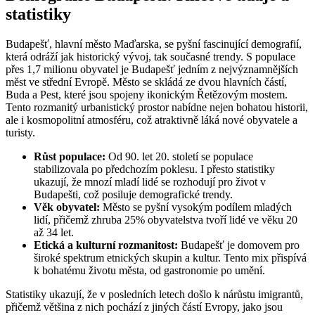
statistiky
Budapešť, hlavní město Maďarska, se pyšní fascinující demografií,
která odráží jak historický vývoj, tak současné trendy. S populace
přes 1,7 milionu obyvatel je Budapešť jedním z nejvýznamnějších
měst ve střední Evropě. Město se skládá ze dvou hlavních částí,
Buda a Pest, které jsou spojeny ikonickým Řetězovým mostem.
Tento rozmanitý urbanistický prostor nabídne nejen bohatou historii,
ale i kosmopolitní atmosféru, což atraktivně láká nové obyvatele a
turisty.
Růst populace:
Od 90. let 20. století se populace
stabilizovala po předchozím poklesu. I přesto statistiky
ukazují, že mnozí mladí lidé se rozhodují pro život v
Budapešti, což posiluje demografické trendy.
Věk obyvatel:
Město se pyšní vysokým podílem mladých
lidí, přičemž zhruba 25% obyvatelstva tvoří lidé ve věku 20
až 34 let.
Etická a kulturní rozmanitost:
Budapešť je domovem pro
široké spektrum etnických skupin a kultur. Tento mix přispívá
k bohatému životu města, od gastronomie po umění.
Statistiky ukazují, že v posledních letech došlo k nárůstu imigrantů,
přičemž většina z nich pochází z jiných částí Evropy, jako jsou