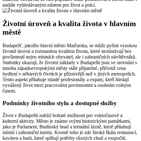
nadále vyhledávaným místem pro život a práci.
Životní úroveň a kvalita života v hlavním
městě
Budapešť, jakožto hlavní město Maďarska, se může pyšnit vysokou
životní úrovní a rozmanitou kvalitou života, které nezůstávají bez
povšimnutí nejen místních obyvatel, ale i zahraničních návštěvníků.
Statistiky ukazují, že životní náklady v Budapešti jsou ve srovnání s
mnoha západoevropskými městy stále přijatelné, přičemž cena
bydlení v některých čtvrtích je příznivější než v jiných metropolích.
Tento aspekt přitahuje mladé profesionály a expaty, kteří hledají
vyvážený život mezi pracovními povinnostmi a osobním volným
časem.
Podmínky životního stylu a dostupné služby
Život v Budapešti nabízí bohaté možnosti pro volnočasové a
kulturní aktivity. Město je známo svými historickými památkami,
jako je Parlament, Budínský hrad a termální lázně, které přitahují
místní i zahraniční turisty. Kromě toho je zde široká škála restaurací,
kaváren a barů, které splňují potřeby různých chutí a rozpočtů.