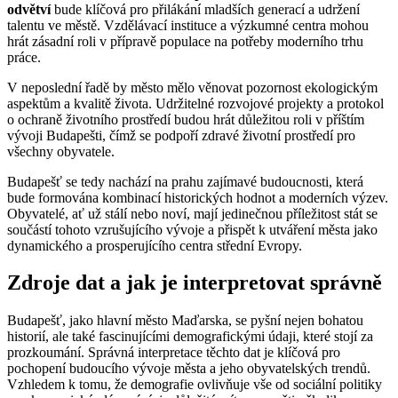
odvětví
bude klíčová pro přilákání mladších generací a udržení
talentu ve městě. Vzdělávací instituce a výzkumné centra mohou
hrát zásadní roli v přípravě populace na potřeby moderního trhu
práce.
V neposlední řadě by město mělo věnovat pozornost ekologickým
aspektům a kvalitě života. Udržitelné rozvojové projekty a protokol
o ochraně životního prostředí budou hrát důležitou roli v příštím
vývoji Budapešti, čímž se podpoří zdravé životní prostředí pro
všechny obyvatele.
Budapešť se tedy nachází na prahu zajímavé budoucnosti, která
bude formována kombinací historických hodnot a moderních výzev.
Obyvatelé, ať už stálí nebo noví, mají jedinečnou příležitost stát se
součástí tohoto vzrušujícího vývoje a přispět k utváření města jako
dynamického a prosperujícího centra střední Evropy.
Zdroje dat a jak je interpretovat správně
Budapešť, jako hlavní město Maďarska, se pyšní nejen bohatou
historií, ale také fascinujícími demografickými údaji, které stojí za
prozkoumání. Správná interpretace těchto dat je klíčová pro
pochopení budoucího vývoje města a jeho obyvatelských trendů.
Vzhledem k tomu, že demografie ovlivňuje vše od sociální politiky