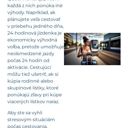
každá z nich ponúka iné
výhody. Napríklad, ak
plánujete veľa cestovať
v priebehu jedného dňa,
24-hodinová jízdenka je
ekonomicky výhodná
voľba, pretože umožňuje
l
neobmedzené jazdy
počas 24 hodín od
aktivácie. Cestujúci
môžu tiež ušetriť, ak si
kúpia rodinné alebo
skupinové lístky, ktoré
ponúkajú zľavy pri kúpe
viacerých lístkov naraz.
Aby ste sa vyhli
stresovým situáciám
počas cestovania,