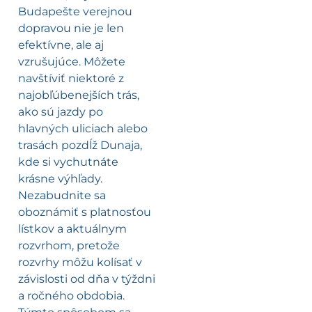
Budapešte verejnou
dopravou nie je len
efektívne, ale aj
vzrušujúce. Môžete
navštíviť niektoré z
najobľúbenejších trás,
ako sú jazdy po
hlavných uliciach alebo
trasách pozdĺž Dunaja,
kde si vychutnáte
krásne výhľady.
Nezabudnite sa
oboznámiť s platnosťou
lístkov a aktuálnym
rozvrhom, pretože
rozvrhy môžu kolísať v
závislosti od dňa v týždni
a ročného obdobia.