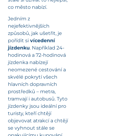
co město nabízí.
Jedním z
nejefektivnějších
způsobů, jak ušetřit, je
pořídit si
vícedenní
jízdenku
. Například 24-
hodinová a 72-hodinová
jízdenka nabízejí
neomezené cestování a
skvélé pokrytí všech
hlavních dopravních
prostředků – metra,
tramvají i autobusů. Tyto
jízdenky jsou ideální pro
turisty, kteří chtějí
objevovat atrakcí a chtějí
se vyhnout stále se
opakujícímu kupování