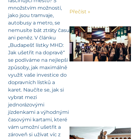
fascinující město? S
množstvím možností,
Přečíst »
jako jsou tramvaje,
autobusy a metro, se
nemusíte bát ztráty času
ani peněz. V článku
„Budapešť lístky MHD:
Jak ušetřit na dopravě“
se podíváme na nejlepší
způsoby, jak maximálně
využít vaše investice do
dopravních lístků a
karet. Naučíte se, jak si
vybrat mezi
jednorázovými
jízdenkami a výhodnými
časovými kartami, které
vám umožní ušetřit a
zároveň si užívat víc z