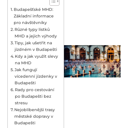
Budapešťské MHD:
Základní informace
pro návštěvníky
Různé typy lístků
MHD a jejich výhody
Tipy, jak ušetřit na
jízdném v Budapešti
Kdy a jak využít slevy
na MHD
Jak fungují
vícedenní jízdenky v
Budapešti
Rady pro cestování
po Budapešti bez
stresu
Nejoblíbenější trasy
městské dopravy v
Budapešti