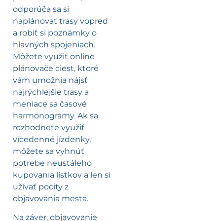
odporúča sa si
naplánovať trasy vopred
a robiť si poznámky o
hlavných spojeniach.
Môžete využiť online
plánovače ciest, ktoré
vám umožnia nájsť
najrýchlejšie trasy a
meniace sa časové
harmonogramy. Ak sa
rozhodnete využiť
vícedenné jízdenky,
môžete sa vyhnúť
potrebe neustáleho
kupovania lístkov a len si
užívať pocity z
objavovania mesta.
Na záver, objavovanie