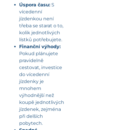
Úspora času:
S
vícedenní
jízdenkou není
třeba se starat o to,
kolik jednotlivých
lístků potřebujete.
Finanční výhody:
Pokud plánujete
pravidelně
cestovat, investice
do vícedenní
jízdenky je
mnohem
výhodnější než
koupě jednotlivých
jízdenek, zejména
při delších
pobytech.