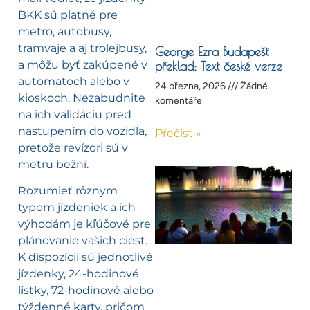
BKK sú platné pre
metro, autobusy,
tramvaje a aj trolejbusy,
George Ezra Budapešť
a môžu byť zakúpené v
překlad: Text české verze
automatoch alebo v
24 března, 2026
Žádné
kioskoch. Nezabudnite
komentáře
na ich validáciu pred
nastupením do vozidla,
Přečíst »
pretože revízori sú v
metru bežní.
Rozumieť rôznym
typom jízdeniek a ich
výhodám je kľúčové pre
plánovanie vašich ciest.
K dispozícii sú jednotlivé
jízdenky, 24-hodinové
lístky, 72-hodinové alebo
týždenné karty, pričom