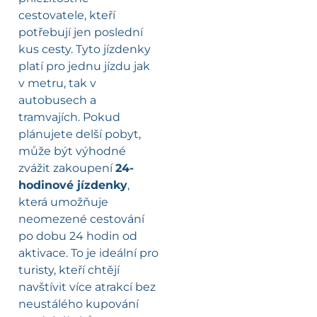
cestovatele, kteří
potřebují jen poslední
kus cesty. Tyto jízdenky
platí pro jednu jízdu jak
v metru, tak v
autobusech a
tramvajích. Pokud
plánujete delší pobyt,
může být výhodné
zvážit zakoupení
24-
hodinové jízdenky
,
která umožňuje
neomezené cestování
po dobu 24 hodin od
aktivace. To je ideální pro
turisty, kteří chtějí
navštívit více atrakcí bez
neustálého kupování