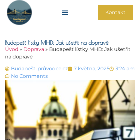
Kontakt
Památky A Atrakce
Praktické Informace
Budapešť lístky MHD: Jak ušetřit na dopravě
Úvod
»
Doprava
»
Budapešť lístky MHD: Jak ušetřit
na dopravě
Budapešť-průvodce.cz
7 května, 2025
3:24 am
No Comments