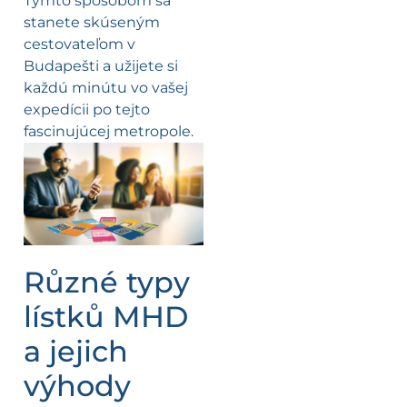
Týmto spôsobom sa
stanete skúseným
cestovateľom v
Budapešti a užijete si
každú minútu vo vašej
expedícii po tejto
fascinujúcej metropole.
Různé typy
lístků MHD
a jejich
výhody