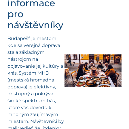
informace
pro
návštěvníky
Budapešť je mestom,
kde sa verejná doprava
stala základným
nástrojom na
objavovanie jej kultúry a
krás. Systém MHD
(mestská hromadná
doprava) je efektívny,
dostupný a pokrýva
široké spektrum trás,
ktoré vás dovedú k
mnohým zaujímavým
miestam. Návštevníci by
mali vedieť, že jízdenky