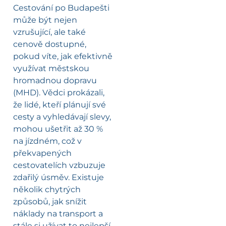
Cestování po Budapešti
může být nejen
vzrušující, ale také
cenově dostupné,
pokud víte, jak efektivně
využívat městskou
hromadnou dopravu
(MHD). Vědci prokázali,
že lidé, kteří plánují své
cesty a vyhledávají slevy,
mohou ušetřit až 30 %
na jízdném, což v
překvapených
cestovatelích vzbuzuje
zdařilý úsměv. Existuje
několik chytrých
způsobů, jak snížit
náklady na transport a
stále si užívat to nejlepší,