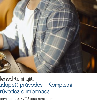
enechte si ujít:
udapešť průvodce – Kompletní
růvodce a informace
 července, 2026
Žádné komentáře