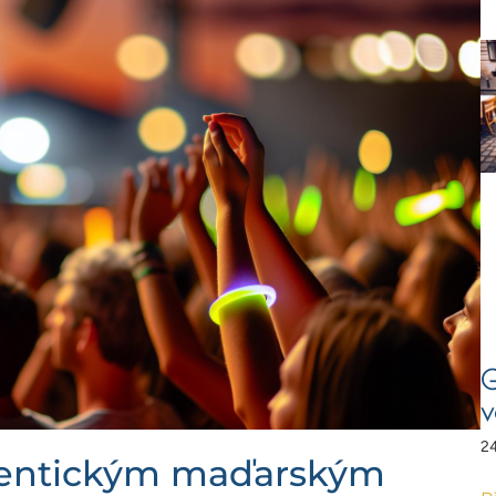
G
v
24
utentickým maďarským