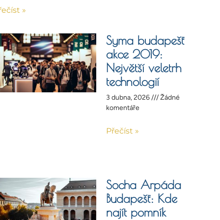
řečíst »
Syma budapešť
akce 2019:
Největší veletrh
technologií
3 dubna, 2026
Žádné
komentáře
Přečíst »
Socha Arpáda
Budapešť: Kde
najít pomník