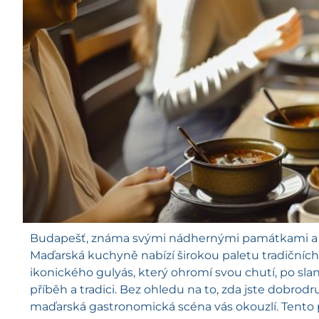
Budapešť, známa svými nádhernými památkami a pul
Maďarská kuchyně nabízí širokou paletu tradičních s
ikonického gulyás, který ohromí svou chutí, po sl
příběh a tradici. Bez ohledu na to, zda jste dobro
maďarská gastronomická scéna vás okouzlí. Tent