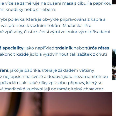
le více se zaměřuje na dušení masa s cibulí a paprikou.
ími knedlíky nebo chlebem.
e rybí polévka, která je obvykle připravována z kapra a
ý vás přenese k vodním tokům Maďarska. Pro
zné způsoby, často s čerstvými zeleninovými přísadami
 speciality
, jako například
trdelník
nebo
túrós rétes
končit každé jídlo a vyzdvihnout tak zážitek z chutí
ření
, jako je paprika, která je základem většiny
z nejlepších na světě a dodává jídlu nezaměnitelnou
přísadám, ale také díky způsobu přípravy, který se
ává maďarské kuchyni její nezaměnitelný charakter.