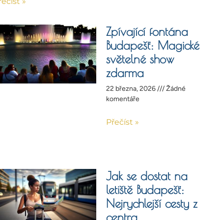
řečíst »
Zpívající fontána
Budapešť: Magické
světelné show
zdarma
22 března, 2026
Žádné
komentáře
Přečíst »
Jak se dostat na
letiště Budapešť:
Nejrychlejší cesty z
centra