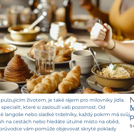
N
zujícím životem, je také rájem pro milovníky jídla.
B
pecialit, které si zaslouží vaši pozornost. Od
ané langoše nebo sladké trdelníky, každý pokrm má svůj
p
druh na cestách nebo hledáte útulné místo na oběd,
9
o průvodce vám pomůže objevovat skryté poklady