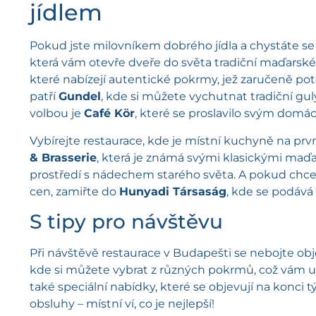
jídlem
Pokud jste milovníkem dobrého jídla a chystáte se
která vám otevře dveře do světa tradiční maďars
které nabízejí autentické pokrmy, jež zaručeně po
patří
Gundel
, kde si můžete vychutnat tradiční gul
volbou je
Café Kör
, které se proslavilo svým domá
Vybírejte restaurace, kde je místní kuchyně na pr
& Brasserie
, která je známá svými klasickými maď
prostředí s nádechem starého světa. A pokud chcete
cen, zamiřte do
Hunyadi Társaság
, kde se podává
S tipy pro návštěvu
Při návštěvě restaurace v Budapešti se nebojte o
kde si můžete vybrat z různých pokrmů, což vám um
také speciální nabídky, které se objevují na konc
obsluhy – místní ví, co je nejlepší!