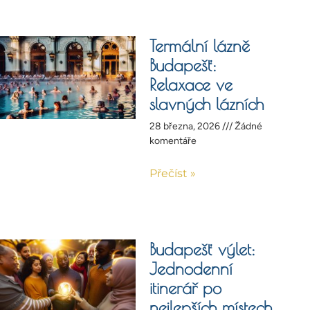
Termální lázně
Budapešť:
Relaxace ve
slavných lázních
28 března, 2026
Žádné
komentáře
Přečíst »
Budapešť výlet:
Jednodenní
itinerář po
nejlepších místech