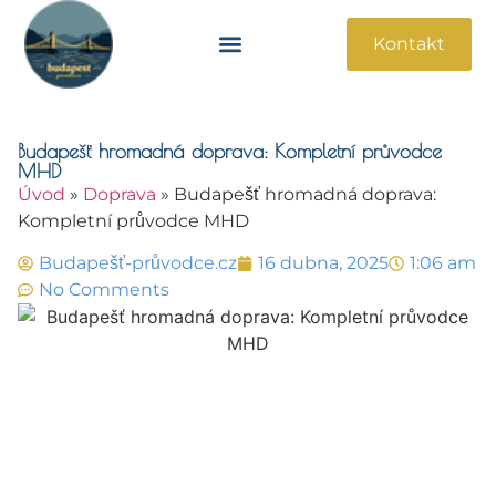
Kontakt
Památky A Atrakce
Praktické Informace
Budapešť hromadná doprava: Kompletní průvodce
MHD
Úvod
»
Doprava
»
Budapešť hromadná doprava:
Kompletní průvodce MHD
Budapešť-průvodce.cz
16 dubna, 2025
1:06 am
No Comments