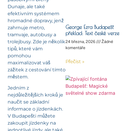
Dunaje, ale také
efektivním systémem
hromadné dopravy, jenž
George Ezra Budapešť
zahrnuje metro,
překlad: Text české verze
tramvaje, autobusy a
trolejbusy. Zde je několik
24 března, 2026
Žádné
komentáře
tipů, které vám
pomohou
Přečíst »
maximalizovat váš
zážitek z cestování tímto
městem.
Jedním z
nejdůležitějších kroků je
naučit se základní
informace o jízdenkách.
V Budapešti můžete
zakoupit jízdenky na
jednotlivé jízdy, ale také