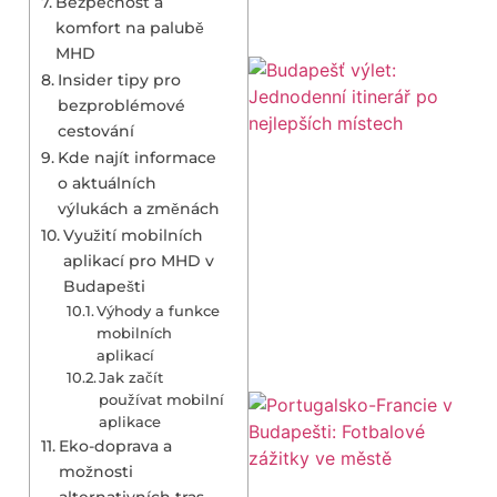
Bezpečnost a
komfort na palubě
MHD
Insider tipy pro
bezproblémové
cestování
Kde najít informace
o aktuálních
výlukách a změnách
Využití mobilních
aplikací pro MHD v
Budapešti
Výhody a funkce
mobilních
aplikací
Jak začít
používat mobilní
aplikace
Eko-doprava a
možnosti
alternativních tras