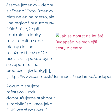
časové jízdenky – denní
a třídenní. Tyto jízdenky
platí nejen na metro, ale
i na regionální autobusy.
Důležité je, že při
kontrole jízdenky
musíte mít u sebe
l
platný doklad
totožnosti, což může
ušetřit čas, pokud byste
se zapomněli na
předložení jízdenky[[1]]
(https://www.cestee.sk/destinacia/madarsko/budapes
Pokud plánujete
městskou jízdu,
doporučujeme stáhnout
si mobilní aplikace jako
BKK, které poskytují