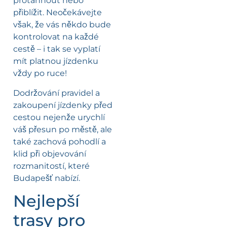
protáhnout nebo
přiblížit. Neočekávejte
však, že vás někdo bude
kontrolovat na každé
cestě – i tak se vyplatí
mít platnou jízdenku
vždy po ruce!
Dodržování pravidel a
zakoupení jízdenky před
cestou nejenže urychlí
váš přesun po městě, ale
také zachová pohodlí a
klid při objevování
rozmanitostí, které
Budapešť nabízí.
Nejlepší
trasy pro