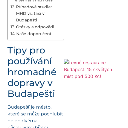
Případové studie:
MHD vs. taxi v
Budapešti
Otázky a odpovědi
Naše doporučení
Tipy pro
používání
hromadné
dopravy v
Budapešti
Budapešť je město,
které se může pochlubit
nejen dvěma
působivými břehy