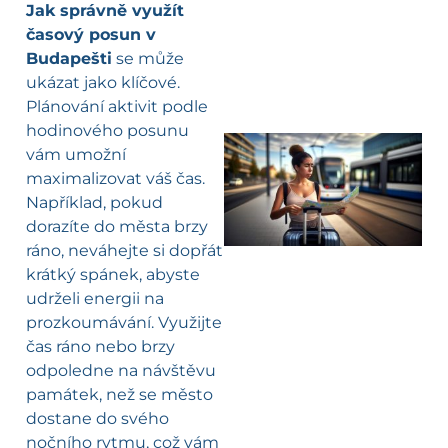
Jak správně využít
časový posun v
Budapešti
se může
ukázat jako klíčové.
Plánování aktivit podle
hodinového posunu
vám umožní
maximalizovat váš čas.
l
Například, pokud
dorazíte do města brzy
ráno, neváhejte si dopřát
krátký spánek, abyste
udrželi energii na
prozkoumávání. Využijte
čas ráno nebo brzy
odpoledne na návštěvu
památek, než se město
dostane do svého
nočního rytmu, což vám