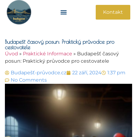
Kontakt
Památky A Atrakce
Praktické Informace
Budapešť časový posun: Praktický průvodce pro
cestovatele
Úvod
»
Praktické Informace
»
Budapešť časový
posun: Praktický průvodce pro cestovatele
Budapešť-průvodce.cz
22 září, 2024
1:37 pm
No Comments