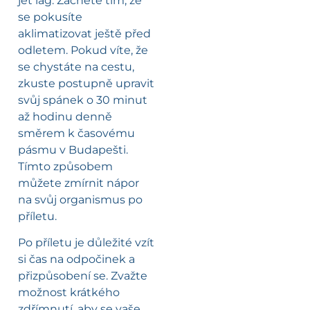
jet lag. Začněte tím, že
se pokusíte
aklimatizovat ještě před
odletem. Pokud víte, že
se chystáte na cestu,
zkuste postupně upravit
svůj spánek o 30 minut
až hodinu denně
směrem k časovému
pásmu v Budapešti.
Tímto způsobem
můžete zmírnit nápor
na svůj organismus po
příletu.
Po příletu je důležité vzít
si čas na odpočinek a
přizpůsobení se. Zvažte
možnost krátkého
zdřímnutí, aby se vaše