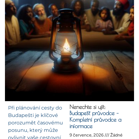
Nenechte si ujít:
Při plánování cesty do
Budapešť průvodce –
Budapešti je klíčové
Kompletní průvodce a
porozumět časovému
informace
posunu, který může
9 července, 2026
Žádné
ovlivnit vaše cestovní