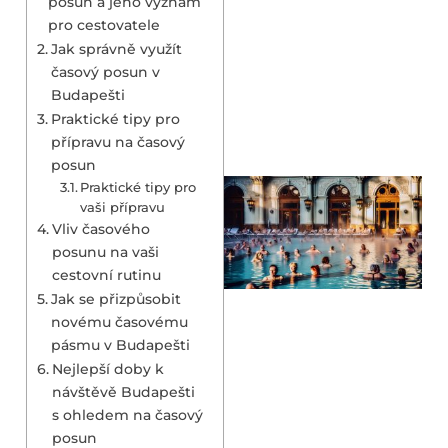
posun a jeho význam
pro cestovatele
Jak správně využít
časový posun v
Budapešti
Praktické tipy pro
přípravu na časový
posun
Praktické tipy pro
vaši přípravu
Vliv časového
posunu na vaši
cestovní rutinu
Jak se přizpůsobit
novému časovému
pásmu v Budapešti
Nejlepší doby k
návštěvě Budapešti
s ohledem na časový
posun