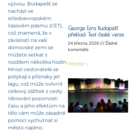
výzvou. Budapešť se
nachází ve
středoevropském
časovém pásmu (CET),
George Ezra Budapešť
což znamená, že v
překlad: Text české verze
závislosti na vaší
24 března, 2026
Žádné
domovské zemi se
komentáře
můžete setkat s
rozdílem několika hodin.
Přečíst »
Mnozí cestovatelé se
potýkají s příznaky jet
lagu, což může ovlivnit
celkový zážitek z cesty.
Věnování pozornosti
času a jeho efektům na
tělo vám může zásadně
pomoci vychutnat si
město naplno.