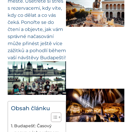
městě. Ušetřete si stres
s rezervacemi, kdy víte,
kdy co dělat a co vás
čeká. Ponořte se do
čtení a objevte, jak vám
správné načasování
může přinést ještě více
zážitků a pohodlí během
vaší návštěvy Budapešti!
Obsah článku
Budapešť: Časový