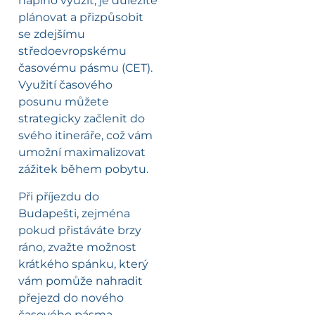
naplno využít, je důležité
plánovat a přizpůsobit
se zdejšímu
středoevropskému
časovému pásmu (CET).
Využití časového
posunu můžete
strategicky začlenit do
svého itineráře, což vám
umožní maximalizovat
zážitek během pobytu.
Při příjezdu do
Budapešti, zejména
pokud přistáváte brzy
ráno, zvažte možnost
krátkého spánku, který
vám pomůže nahradit
přejezd do nového
časového pásma.