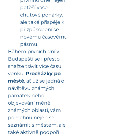
prvního dne nejen
potěší vaše
chuťové pohárky,
ale také přispěje k
přizpůsobení se
novému časovému
pásmu.
Během prvních dní v
Budapešti se i přesto
snažte trávit více času
venku.
Procházky po
městě
, ať už se jedná o
návštěvu známých
památek nebo
objevování méně
známých oblastí, vám
pomohou nejen se
seznámit s městem, ale
také aktivně podpoří