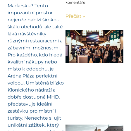
komentáře
Maďarsku? Tento
impozantní prostor
Přečíst »
nejenže nabízí širokou
škálu obchodů, ale také
láká návštěvníky
různými restauracemi a
zábavními možnostmi.
Pro každého, kdo hledá
kvalitní nákupy nebo
místo k oddechu, je
Aréna Pláza perfektní
volbou. Umístěná blízko
Klonického nádraží a
dobře dostupná MHD,
představuje ideální
zastávku pro místní i
turisty. Nenechte si ujít
unikátní zážitek, který