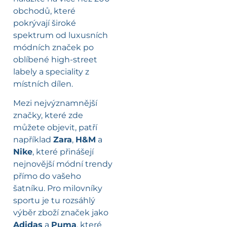
obchodů, které
pokrývají široké
spektrum od luxusních
módních značek po
oblíbené high-street
labely a speciality z
místních dílen.
Mezi nejvýznamnější
značky, které zde
můžete objevit, patří
například
Zara
,
H&M
a
Nike
, které přinášejí
nejnovější módní trendy
přímo do vašeho
šatníku. Pro milovníky
sportu je tu rozsáhlý
výběr zboží značek jako
Adidas
a
Puma
, které