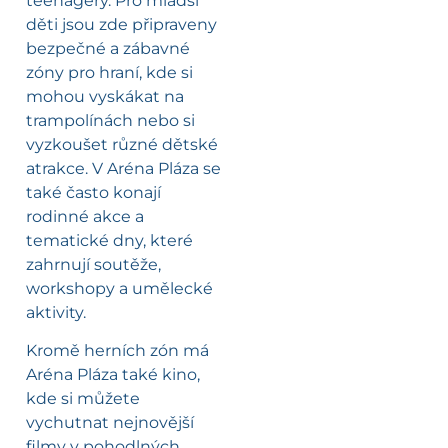
teenagery. Pro mladší
děti jsou zde připraveny
bezpečné a zábavné
zóny pro hraní, kde si
mohou vyskákat na
trampolínách nebo si
vyzkoušet různé dětské
atrakce. V Aréna Pláza se
také často konají
rodinné akce a
tematické dny, které
zahrnují soutěže,
workshopy a umělecké
aktivity.
Kromě herních zón má
Aréna Pláza také kino,
kde si můžete
vychutnat nejnovější
filmy v pohodlných