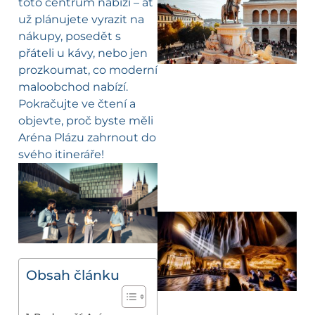
toto centrum nabízí – ať
už plánujete vyrazit na
nákupy, posedět s
přáteli u kávy, nebo jen
prozkoumat, co moderní
maloobchod nabízí.
Pokračujte ve čtení a
objevte, proč byste měli
Aréna Plázu zahrnout do
svého itineráře!
Obsah článku