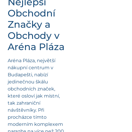
Nejlepší
Obchodní
Značky a
Obchody v
Aréna Pláza
Aréna Pláza, největší
nákupní centrum v
Budapešti, nabízí
jedinečnou škálu
obchodních značek,
které osloví jak místní,
tak zahraniční
návštěvníky. Při
procházce tímto
moderním komplexem
narazíte na více než 200