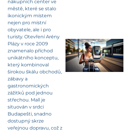
nákupních center ve
městě, které se stalo
ikonickým místem
nejen pro místní
obyvatele, ale i pro
turisty. Otevření Arény
Plázy v roce 2009
znamenalo příchod
l
unikátního konceptu,
který kombinoval
širokou škálu obchodů,
zábavy a
gastronomických
zážitků pod jednou
střechou. Mall je
situován v srdci
Budapešti, snadno
dostupný skrze
veřejnou dopravu, což z