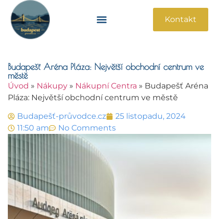
Kontakt
Památky A Atrakce
Praktické Informace
Budapešť Aréna Pláza: Největší obchodní centrum ve
městě
Úvod
»
Nákupy
»
Nákupní Centra
»
Budapešť Aréna
Pláza: Největší obchodní centrum ve městě
Budapešť-průvodce.cz
25 listopadu, 2024
11:50 am
No Comments