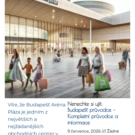
Nenechte si ujít:
Víte, že Budapešť Aréna
Budapešť průvodce –
Pláza je jedním z
Kompletní průvodce a
největších a
informace
nejžádanějších
9 července, 2026
Žádné
obchodních center v