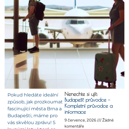
Nenechte si ujít:
Pokud hledáte ideální
Budapešť průvodce –
způsob, jak prozkoumat
Kompletní průvodce a
fascinující města Brna a
informace
Budapešti, máme pro
9 července, 2026
Žádné
vás skvělou zprávu! S
komentáře