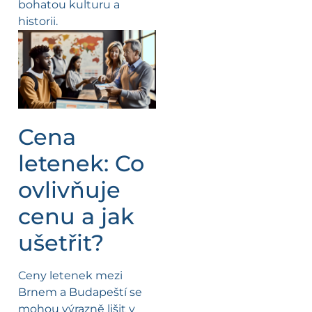
bohatou kulturu a
historii.
Cena
letenek: Co
ovlivňuje
cenu a jak
ušetřit?
Ceny letenek mezi
Brnem a Budapeští se
mohou výrazně lišit v