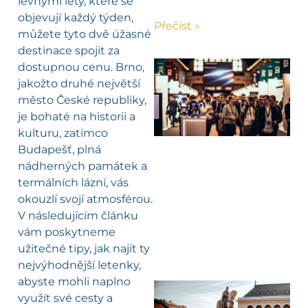
levnými lety, které se
objevují každý týden,
Přečíst »
můžete tyto dvě úžasné
destinace spojit za
dostupnou cenu. Brno,
jakožto druhé největší
město České republiky,
je bohaté na historii a
kulturu, zatímco
Budapešť, plná
nádherných památek a
termálních lázní, vás
okouzlí svojí atmosférou.
V následujícím článku
vám poskytneme
užitečné tipy, jak najít ty
nejvýhodnější letenky,
abyste mohli naplno
využít své cesty a