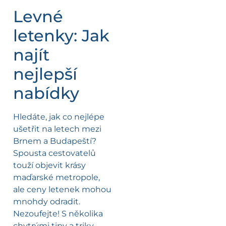
Levné
letenky: Jak
najít
nejlepší
nabídky
Hledáte, jak co nejlépe
ušetřit na letech mezi
Brnem a Budapeští?
Spousta cestovatelů
touží objevit krásy
maďarské metropole,
ale ceny letenek mohou
mnohdy odradit.
Nezoufejte! S několika
chytrými tipy a triky