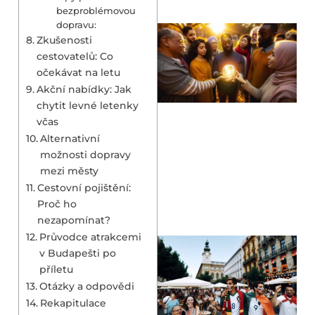
bezproblémovou
dopravu:
Zkušenosti
cestovatelů: Co
očekávat na letu
Akční nabídky: Jak
chytit levné letenky
včas
Alternativní
možnosti dopravy
mezi městy
Cestovní pojištění:
Proč ho
nezapomínat?
Průvodce atrakcemi
v Budapešti po
příletu
Otázky a odpovědi
Rekapitulace