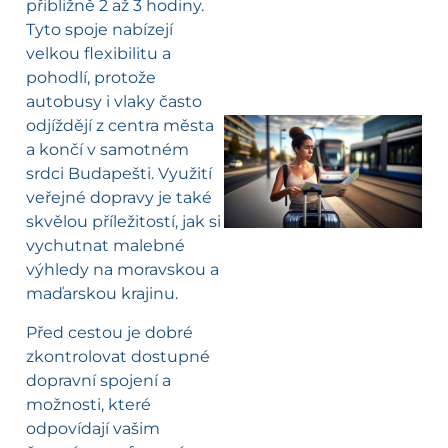
přibližně 2 až 3 hodiny.
Tyto spoje nabízejí
velkou flexibilitu a
pohodlí, protože
autobusy i vlaky často
odjíždějí z centra města
a končí v samotném
l
srdci Budapešti. Využití
veřejné dopravy je také
skvělou příležitostí, jak si
vychutnat malebné
výhledy na moravskou a
maďarskou krajinu.
Před cestou je dobré
zkontrolovat dostupné
dopravní spojení a
možnosti, které
odpovídají vašim