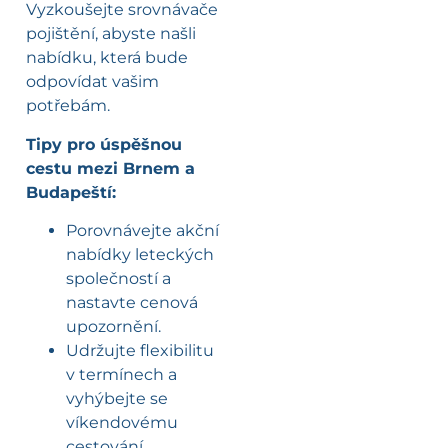
Vyzkoušejte srovnávače
pojištění, abyste našli
nabídku, která bude
odpovídat vašim
potřebám.
Tipy pro úspěšnou
cestu mezi Brnem a
Budapeští:
Porovnávejte akční
nabídky leteckých
společností a
nastavte cenová
upozornění.
Udržujte flexibilitu
v termínech a
vyhýbejte se
víkendovému
cestování.