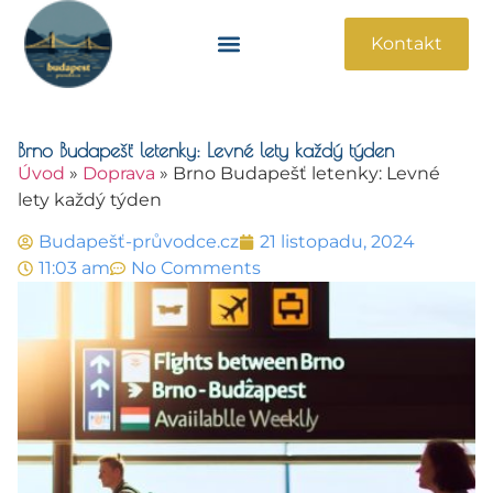
Kontakt
Památky A Atrakce
Praktické Informace
Brno Budapešť letenky: Levné lety každý týden
Úvod
»
Doprava
»
Brno Budapešť letenky: Levné
lety každý týden
Budapešť-průvodce.cz
21 listopadu, 2024
11:03 am
No Comments