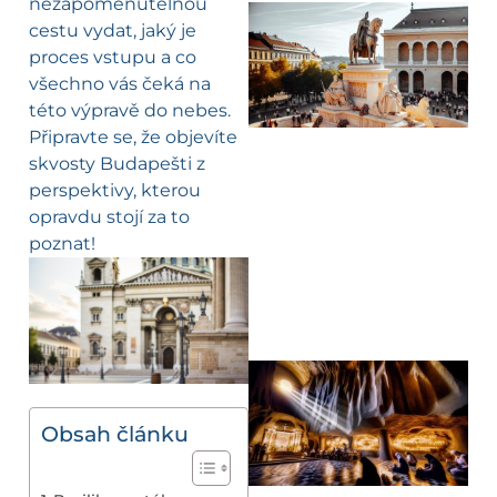
nezapomenutelnou
cestu vydat, jaký je
proces vstupu a co
všechno vás čeká na
této výpravě do nebes.
Připravte se, že objevíte
skvosty Budapešti z
perspektivy, kterou
opravdu stojí za to
poznat!
Obsah článku