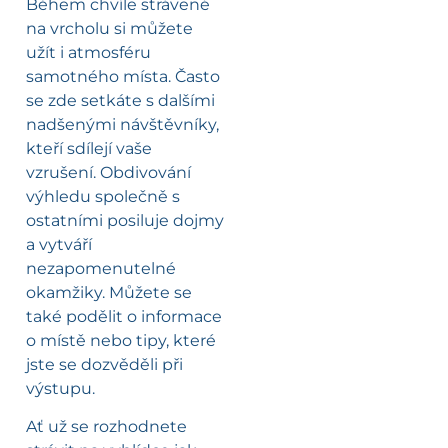
Během chvíle strávené
na vrcholu si můžete
užít i atmosféru
samotného místa. Často
se zde setkáte s dalšími
nadšenými návštěvníky,
kteří sdílejí vaše
vzrušení. Obdivování
výhledu společně s
ostatními posiluje dojmy
a vytváří
nezapomenutelné
okamžiky. Můžete se
také podělit o informace
o místě nebo tipy, které
jste se dozvěděli při
výstupu.
Ať už se rozhodnete