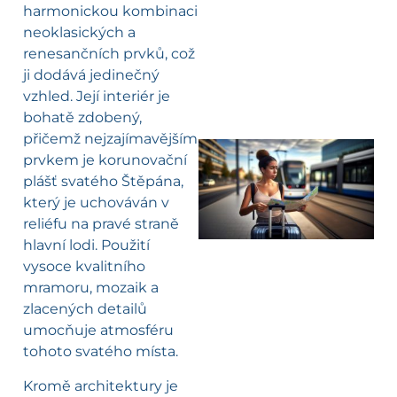
harmonickou kombinaci
neoklasických a
renesančních prvků, což
ji dodává jedinečný
vzhled. Její interiér je
bohatě zdobený,
přičemž nejzajímavějším
prvkem je korunovační
plášť svatého Štěpána,
l
který je uchováván v
reliéfu na pravé straně
hlavní lodi. Použití
vysoce kvalitního
mramoru, mozaik a
zlacených detailů
umocňuje atmosféru
tohoto svatého místa.
Kromě architektury je