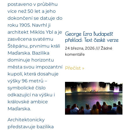
postaveno v průběhu
více než 50 let a jeho
dokončení se datuje do
roku 1905. Navrhl ji
architekt Miklós Ybl a je
George Ezra Budapešť
zasvěcena svatému
překlad: Text české verze
Štěpánu, prvnímu králi
24 března, 2026
Žádné
Maďarska. Bazilika
komentáře
dominuje horizontu
města svou impozantní
Přečíst »
kupolí, která dosahuje
výšky 96 metrů –
symbolické číslo
odkazující na výšku i
královské ambice
Maďarska.
Architektonicky
představuje bazilika