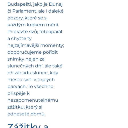
Budapešti, jako je Dunaj
či Parlament, ale i daleké
obzory, které se s
každým krokem mění.
Připravte svůj fotoaparát
a chyťte ty
nejzajímavější momenty;
doporučujeme pořídit
snímky nejen za
slunečných dní, ale také
při západu slunce, kdy
město svítí v teplých
barvách. To všechno
přispěje k
nezapomenutelnému
zážitku, který si
odnesete domů.
Zážitky a