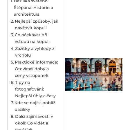
Bazilika svatého
Štěpána: Historie a
architektura
Nejlepší způsoby, jak
navštívit kopuli
Co očekávat při
vstupu na kopuli
Zážitky a výhledy z
vrcholu
Praktické informace:
Otevírací doby a
ceny vstupenek
Tipy na
fotografování:
Nejlepší úhly a časy
Kde se najíst poblíž
baziliky
Další zajímavosti v
okolí: Co vidět a
navštívit