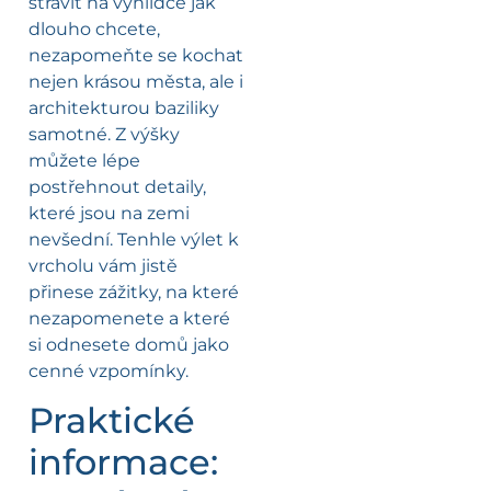
strávit na vyhlídce jak
dlouho chcete,
nezapomeňte se kochat
nejen krásou města, ale i
architekturou baziliky
samotné. Z výšky
můžete lépe
postřehnout detaily,
které jsou na zemi
nevšední. Tenhle výlet k
vrcholu vám jistě
přinese zážitky, na které
nezapomenete a které
si odnesete domů jako
cenné vzpomínky.
Praktické
informace: