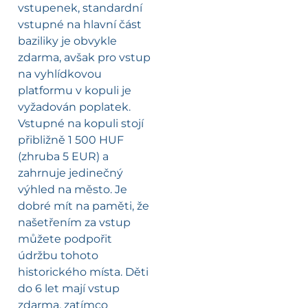
vstupenek, standardní
vstupné na hlavní část
baziliky je obvykle
zdarma, avšak pro vstup
na vyhlídkovou
platformu v kopuli je
vyžadován poplatek.
Vstupné na kopuli stojí
přibližně 1 500 HUF
(zhruba 5 EUR) a
zahrnuje jedinečný
výhled na město. Je
dobré mít na paměti, že
našetřením za vstup
můžete podpořit
údržbu tohoto
historického místa. Děti
do 6 let mají vstup
zdarma, zatímco