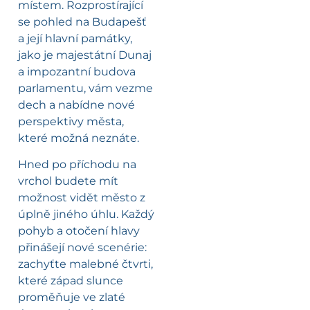
místem. Rozprostírající
se pohled na Budapešť
a její hlavní památky,
jako je majestátní Dunaj
a impozantní budova
parlamentu, vám vezme
dech a nabídne nové
perspektivy města,
které možná neznáte.
Hned po příchodu na
vrchol budete mít
možnost vidět město z
úplně jiného úhlu. Každý
pohyb a otočení hlavy
přinášejí nové scenérie:
zachyťte malebné čtvrti,
které západ slunce
proměňuje ve zlaté