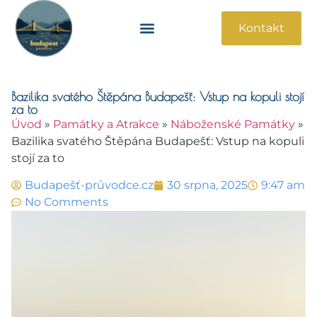
Kontakt
Památky A Atrakce
Praktické Informace
Bazilika svatého Štěpána Budapešť: Vstup na kopuli stojí
za to
Úvod
»
Památky a Atrakce
»
Náboženské Památky
»
Bazilika svatého Štěpána Budapešť: Vstup na kopuli
stojí za to
Budapešť-průvodce.cz
30 srpna, 2025
9:47 am
No Comments