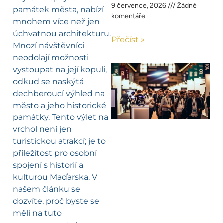
9 července, 2026
Žádné
památek města, nabízí
komentáře
mnohem více než jen
úchvatnou architekturu.
Přečíst »
Mnozí návštěvníci
neodolají možnosti
vystoupat na její kopuli,
odkud se naskýtá
dechberoucí výhled na
město a jeho historické
památky. Tento výlet na
vrchol není jen
turistickou atrakcí; je to
příležitost pro osobní
spojení s historií a
kulturou Maďarska. V
našem článku se
dozvíte, proč byste se
měli na tuto