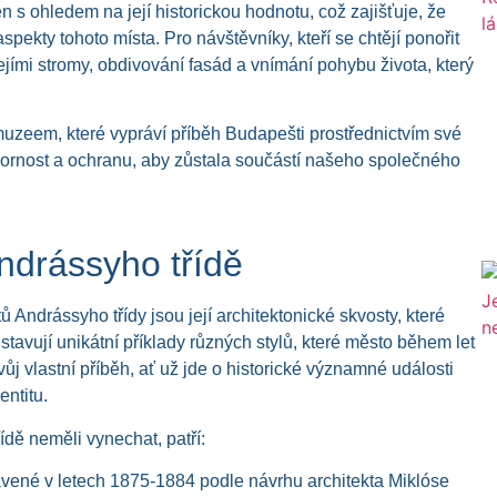
n s ohledem na její historickou hodnotu, což zajišťuje, že
aspekty tohoto místa. Pro návštěvníky, kteří se chtějí ponořit
ejími stromy, obdivování fasád a vnímání pohybu života, který
 muzeem, které vypráví příběh Budapešti prostřednictvím své
pozornost a ochranu, aby zůstala součástí našeho společného
ndrássyho třídě
 Andrássyho třídy jsou její architektonické skvosty, které
stavují unikátní příklady různých stylů, které město během let
ůj vlastní příběh, ať už jde o historické významné události
entitu.
dě neměli vynechat, patří:
tavené v letech 1875-1884 podle návrhu architekta Miklóse