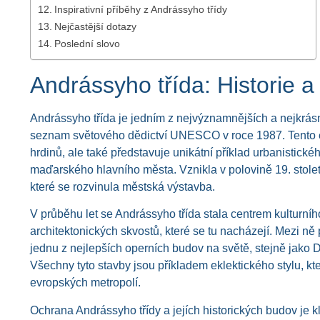
Inspirativní příběhy z Andrássyho třídy
Nejčastější dotazy
Poslední slovo
Andrássyho třída: Histori
Andrássyho třída je jedním z nejvýznamnějších a nejkrásně
seznam světového dědictví UNESCO v roce 1987. Tento e
hrdinů, ale také představuje unikátní příklad urbanistickéh
maďarského hlavního města. Vznikla v polovině 19. století a
které se rozvinula městská výstavba.
V průběhu let se Andrássyho třída stala centrem kulturní
architektonických skvostů, které se tu nacházejí. Mezi ně
jednu z nejlepších operních budov na světě, stejně jako 
Všechny tyto stavby jsou příkladem eklektického stylu, kter
evropských metropolí.
Ochrana Andrássyho třídy a jejích historických budov je k