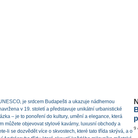
N
u UNESCO, je srdcem Budapešti a ukazuje nádhernou
B
 navržena v 19. století a představuje unikátní urbanistické
házka – je to ponoření do kultury, umění a elegance, která
p
em můžete objevovat stylové kavárny, luxusní obchody a
9
e-li se dozvědět více o skvostech, které tato třída skrývá, a o