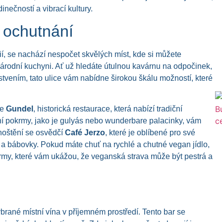
nečností a vibrací kultury.
a ochutnání
ií, se nachází nespočet skvělých míst, kde si můžete
národní kuchyni. Ať už hledáte útulnou kavárnu na odpočinek,
erstvením, tato ulice vám nabídne širokou škálu možností, které
je
Gundel
, historická restaurace, která nabízí tradiční
ní pokrmy, jako je gulyás nebo wunderbare palacinky, vám
hoštění se osvědčí
Café Jerzo
, které je oblíbené pro své
y a bábovky. Pokud máte chuť na rychlé a chutné vegan jídlo,
my, které vám ukážou, že veganská strava může být pestrá a
ybrané místní vína v příjemném prostředí. Tento bar se