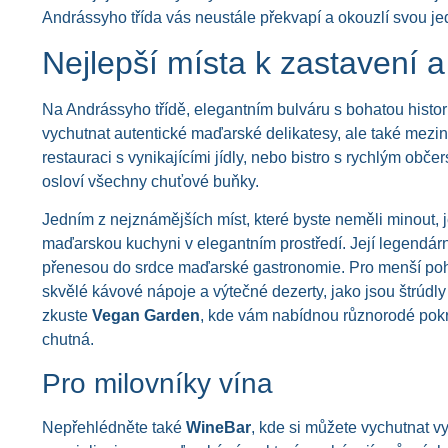
Andrássyho třída vás neustále překvapí a okouzlí svou jedi
Nejlepší místa k zastavení 
Na Andrássyho třídě, elegantním bulváru s bohatou histor
vychutnat autentické maďarské delikatesy, ale také mezi
restauraci s vynikajícími jídly, nebo bistro s rychlým obč
osloví všechny chuťové buňky.
Jedním z nejznámějších míst, které byste neměli minout, 
maďarskou kuchyni v elegantním prostředí. Její legendár
přenesou do srdce maďarské gastronomie. Pro menší po
skvělé kávové nápoje a výtečné dezerty, jako jsou štrúdl
zkuste
Vegan Garden
, kde vám nabídnou různorodé pokr
chutná.
Pro milovníky vína
Nepřehlédněte také
WineBar
, kde si můžete vychutnat v