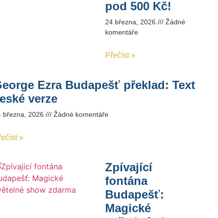
pod 500 Kč!
24 března, 2026
Žádné
komentáře
Přečíst »
eorge Ezra Budapešť překlad: Text
eské verze
4 března, 2026
Žádné komentáře
ečíst »
Zpívající
fontána
Budapešť:
Magické