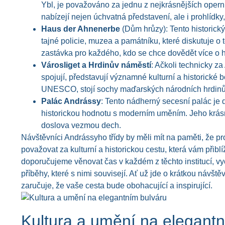
Ybl, je považováno za jednu z nejkrásnějších operní
nabízejí nejen úchvatná představení, ale i prohlídk
Haus der Ahnenerbe
(Dům hrůzy): Tento historick
tajné policie, muzea a památníku, které diskutuje o
zastávka pro každého, kdo se chce dovědět více o 
Városliget a Hrdinův náměstí
: Ačkoli technicky za
spojují, představují významné kulturní a historick
UNESCO, stojí sochy maďarských národních hrdinů 
Palác Andrássy
: Tento nádherný secesní palác je 
historickou hodnotu s moderním uměním. Jeho krás
doslova vezmou dech.
Návštěvníci Andrássyho třídy by měli mít na paměti, že p
považovat za kulturní a historickou cestu, která vám přiblí
doporučujeme věnovat čas v každém z těchto institucí, vych
příběhy, které s nimi souvisejí. Ať už jde o krátkou návš
zaručuje, že vaše cesta bude obohacující a inspirující.
Kultura a umění na elegant