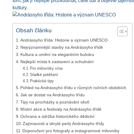
tom, jak ji nejlépe prozkoumat, čtěte dál a objevte tajem
kultury.
Obsah článku
Andrássyho třída: Historie a význam UNESCO
Nejvýznamnější stavby na Andrássyho třídě
Kultura a umění na elegantním bulváru
Nejlepší místa k zastavení a ochutnání
Pro milovníky vína
Sladké potěšení
Praktické tipy
Pohled na Andrássyho třídu v různých ročních obdobích
Jak se dostat na Andrássyho třídu
Tipy na procházky a poznávání okolí
Místní akce a festivaly na Andrássyho třídě
Ochrana a údržba historického dědictví
Zajímavosti a skryté perly Andrássyho třídy
Doporučení pro fotografy a instagramové milovníky