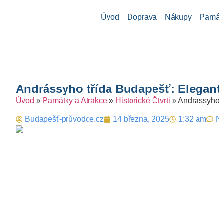
Úvod
Doprava
Nákupy
Památ
Andrássyho třída Budapešť: Elegan
Úvod
»
Památky a Atrakce
»
Historické Čtvrti
»
Andrássyho
Budapešť-průvodce.cz
14 března, 2025
1:32 am