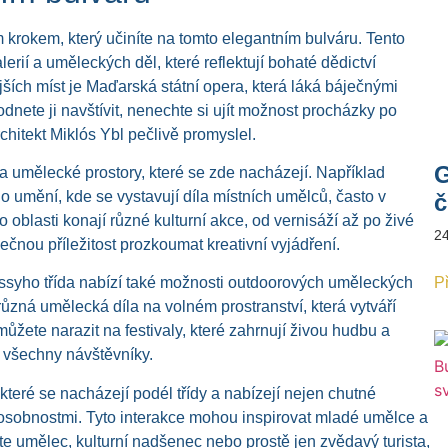
 krokem, který učiníte na tomto elegantním bulváru. Tento
lerií a uměleckých děl, které reflektují bohaté dědictví
ších míst je Maďarská státní opera, která láká báječnými
dnete ji navštívit, nenechte si ujít možnost procházky po
chitekt Miklós Ybl pečlivě promyslel.
G
 a umělecké prostory, které se zde nacházejí. Například
 umění, kde se vystavují díla místních umělců, často v
č
oblasti konají různé kulturní akce, od vernisáží až po živé
2
ečnou příležitost prozkoumat kreativní vyjádření.
rássyho třída nabízí také možnosti outdoorových uměleckých
Př
ůzná umělecká díla na volném prostranství, která vytváří
můžete narazit na festivaly, které zahrnují živou hudbu a
o všechny návštěvníky.
které se nacházejí podél třídy a nabízejí nejen chutné
i a osobnostmi. Tyto interakce mohou inspirovat mladé umělce a
jste umělec, kulturní nadšenec nebo prostě jen zvědavý turista,