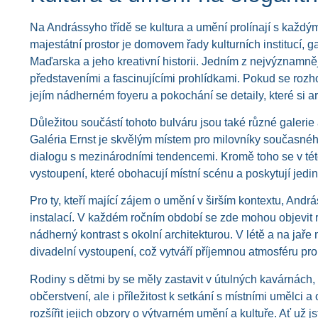
Na Andrássyho třídě se kultura a umění prolínají s každým
majestátní prostor je domovem řady kulturních institucí, ga
Maďarska a jeho kreativní historii. Jedním z nejvýznamněj
představeními a fascinujícími prohlídkami. Pokud se rozho
jejím nádherném foyeru a pokochání se detaily, které si ar
Důležitou součástí tohoto bulváru jsou také různé galerie
Galéria Ernst je skvělým místem pro milovníky současného
dialogu s mezinárodními tendencemi. Kromě toho se v této 
vystoupení, které obohacují místní scénu a poskytují jedin
Pro ty, kteří mající zájem o umění v širším kontextu, And
instalací. V každém ročním období se zde mohou objevit r
nádherný kontrast s okolní architekturou. V létě a na jaře 
divadelní vystoupení, což vytváří příjemnou atmosféru pr
Rodiny s dětmi by se měly zastavit v útulných kavárnách, 
občerstvení, ale i příležitost k setkání s místními umělc
rozšířit jejich obzory o výtvarném umění a kultuře. Ať už 