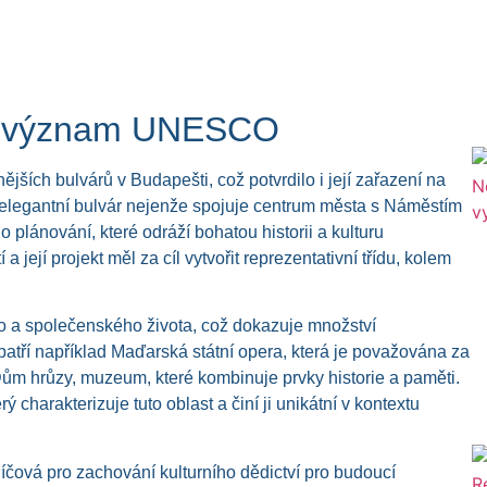
e a význam UNESCO
jších bulvárů v Budapešti, což potvrdilo i její zařazení na
legantní bulvár nejenže spojuje centrum města s Náměstím
o plánování, které odráží bohatou historii a kulturu
 její projekt měl za cíl vytvořit reprezentativní třídu, kolem
ho a společenského života, což dokazuje množství
 patří například Maďarská státní opera, která je považována za
Dům hrůzy, muzeum, které kombinuje prvky historie a paměti.
ý charakterizuje tuto oblast a činí ji unikátní v kontextu
líčová pro zachování kulturního dědictví pro budoucí