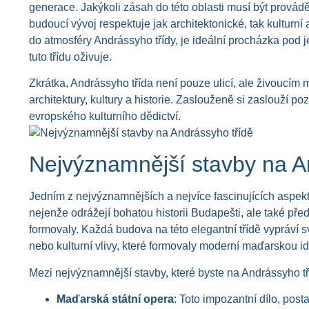
generace. Jakýkoli zásah do této oblasti musí být provádě
budoucí vývoj respektuje jak architektonické, tak kulturní 
do atmosféry Andrássyho třídy, je ideální procházka pod j
tuto třídu oživuje.
Zkrátka, Andrássyho třída není pouze ulicí, ale živoucím
architektury, kultury a historie. Zaslouženě si zaslouží 
evropského kulturního dědictví.
Nejvýznamnější stavby na A
Jedním z nejvýznamnějších a nejvíce fascinujících aspektů
nejenže odrážejí bohatou historii Budapešti, ale také před
formovaly. Každá budova na této elegantní třídě vypráví sv
nebo kulturní vlivy, které formovaly moderní maďarskou id
Mezi nejvýznamnější stavby, které byste na Andrássyho tří
Maďarská státní opera
: Toto impozantní dílo, pos