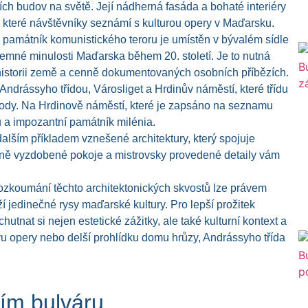
ch budov na světě. Její nádherná fasáda a bohaté interiéry
y, které návštěvníky seznámí s kulturou opery v Maďarsku.
ý památník komunistického teroru je umístěn v bývalém sídle
 temné minulosti Maďarska během 20. století. Je to nutná
historii země a cenně dokumentovaných osobních příbězích.
 Andrássyho třídou, Városliget a Hrdinův náměstí, které třídu
é body. Na Hrdinově náměstí, které je zapsáno na seznamu
a impozantní památník milénia.
dalším příkladem vznešené architektury, který spojuje
ně vyzdobené pokoje a mistrovsky provedené detaily vám
rozkoumání těchto architektonických skvostů lze právem
ží jedinečné rysy maďarské kultury. Pro lepší prožitek
utnat si nejen estetické zážitky, ale také kulturní kontext a
těvu opery nebo delší prohlídku domu hrůzy, Andrássyho třída
ním bulváru