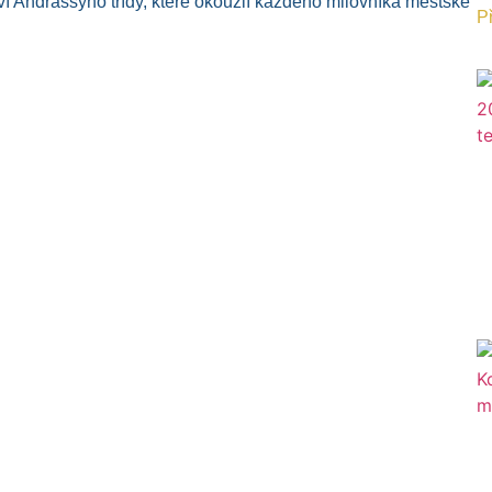
ství Andrássyho třídy, které okouzlí každého milovníka městské
Př