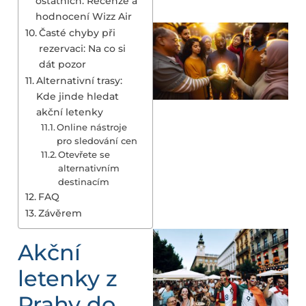
ostatních: Recenze a
hodnocení Wizz Air
Časté chyby při
rezervaci: Na co si
dát pozor
Alternativní trasy:
Kde jinde hledat
akční letenky
Online nástroje
pro sledování cen
Otevřete se
alternativním
destinacím
FAQ
Závěrem
Akční
letenky z
Prahy do