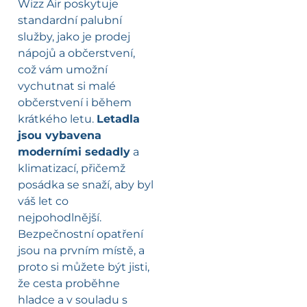
Wizz Air poskytuje
standardní palubní
služby, jako je prodej
nápojů a občerstvení,
což vám umožní
vychutnat si malé
občerstvení i během
krátkého letu.
Letadla
jsou vybavena
moderními sedadly
a
klimatizací, přičemž
posádka se snaží, aby byl
váš let co
nejpohodlnější.
Bezpečnostní opatření
jsou na prvním místě, a
proto si můžete být jisti,
že cesta proběhne
hladce a v souladu s