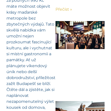
za pouhých 990 Kč
máte možnost objevit
Přečíst »
krásy maďarské
metropole bez
zbytečných výdajů. Tato
skvělá nabídka vám
umožní nejen
prozkoumat fascinující
kulturu, ale i vychutnat
si místní gastronomii a
památky. Ať už
plánujete víkendový
únik nebo delší
dobrodružství, příležitost
zažít Budapešť se blíží.
Čtěte dál a zjistěte, jak si
naplánovat
nezapomenutelný výlet
kousek od domova,