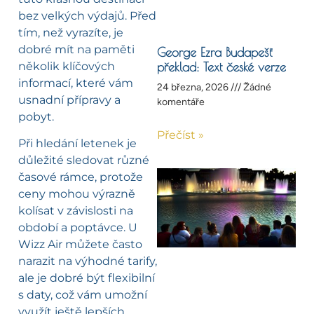
bez velkých výdajů. Před
tím, než vyrazíte, je
dobré mít na paměti
George Ezra Budapešť
několik klíčových
překlad: Text české verze
informací, které vám
24 března, 2026
Žádné
usnadní přípravy a
komentáře
pobyt.
Přečíst »
Při hledání letenek je
důležité sledovat různé
časové rámce, protože
ceny mohou výrazně
kolísat v závislosti na
období a poptávce. U
Wizz Air můžete často
narazit na výhodné tarify,
ale je dobré být flexibilní
s daty, což vám umožní
využít ještě lepších