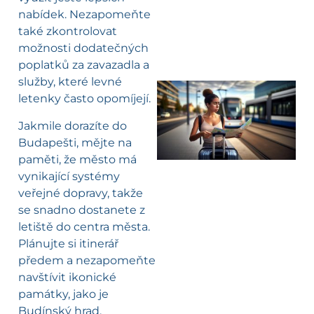
nabídek. Nezapomeňte
také zkontrolovat
možnosti dodatečných
poplatků za zavazadla a
služby, které levné
letenky často opomíjejí.
l
Jakmile dorazíte do
Budapešti, mějte na
paměti, že město má
vynikající systémy
veřejné dopravy, takže
se snadno dostanete z
letiště do centra města.
Plánujte si itinerář
předem a nezapomeňte
navštívit ikonické
památky, jako je
Budínský hrad,