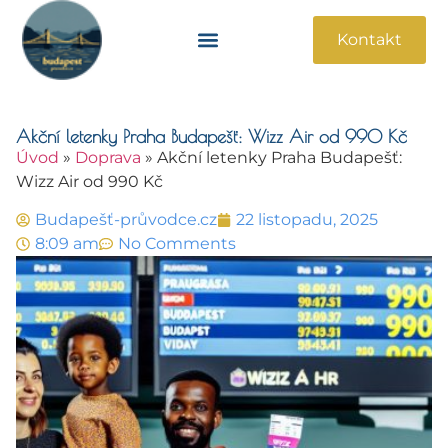
Kontakt
Památky A Atrakce
Praktické Informace
Akční letenky Praha Budapešť: Wizz Air od 990 Kč
Úvod
»
Doprava
»
Akční letenky Praha Budapešť:
Wizz Air od 990 Kč
Budapešť-průvodce.cz
22 listopadu, 2025
8:09 am
No Comments