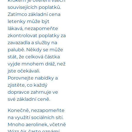
krokem je ověření všech
souvisejících poplatků.
Zatímco základní cena
letenky může být
lákavá, nezapomeňte
zkontrolovat poplatky za
zavazadla a služby na
palubě. Někdy se může
stát, že celková částka
vyjde mnohem dráž, než
jste očekávali.
Porovnejte nabídky a
zjistěte, co každý
dopravce zahrnuje ve
své základní ceně.
Konečně, nezapomeňte
na využití sociálních sítí.
Mnoho aerolinek, včetně
Wizz Air, často oznámí