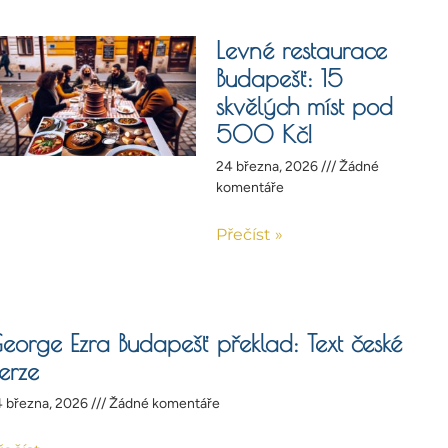
Levné restaurace
Budapešť: 15
skvělých míst pod
500 Kč!
24 března, 2026
Žádné
komentáře
Přečíst »
eorge Ezra Budapešť překlad: Text české
erze
 března, 2026
Žádné komentáře