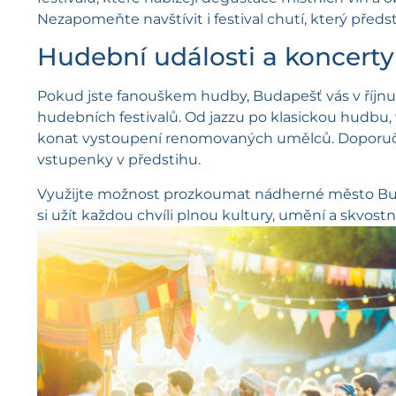
Nezapomeňte navštívit i festival chutí, který předst
Hudební události a koncerty
Pokud jste fanouškem hudby, Budapešť vás v říjn
hudebních festivalů. Od jazzu po klasickou hudbu
konat vystoupení renomovaných umělců. Doporučuj
vstupenky v předstihu.
Využijte možnost prozkoumat nádherné město Bu
si užít každou chvíli plnou kultury, umění a skvostn