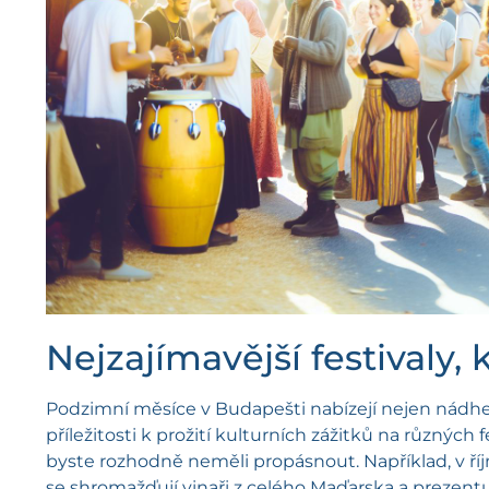
Nejzajímavější festivaly
Podzimní měsíce v Budapešti nabízejí nejen nádhern
příležitosti k prožití kulturních zážitků na různých 
byste rozhodně neměli propásnout. Například, v ří
se shromažďují vinaři z celého Maďarska a prezentuj