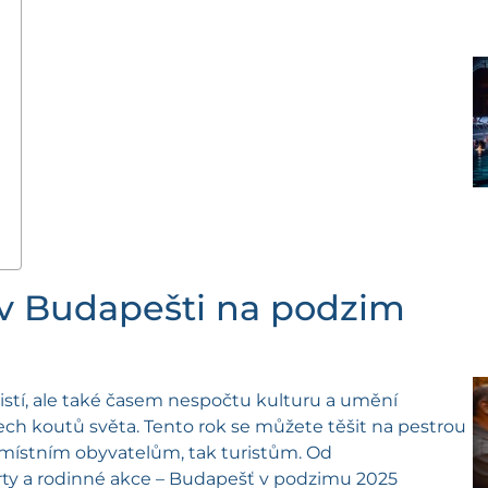
e v Budapešti na podzim
stí, ale také časem nespočtu kulturu a umění
všech koutů světa. Tento rok se můžete těšit na pestrou
k místním obyvatelům, tak turistům. Od
rty a rodinné akce – Budapešť v podzimu 2025