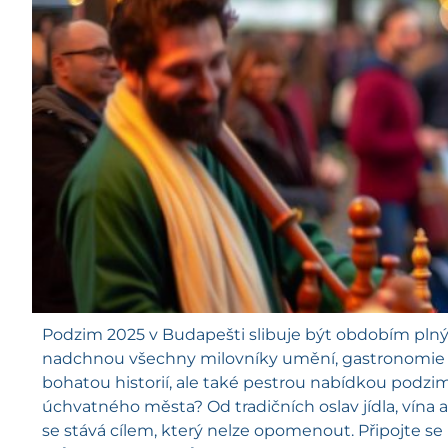
Podzim 2025 v Budapešti slibuje být obdobím plným 
nadchnou všechny milovníky umění, gastronomie a z
bohatou historií, ale také pestrou nabídkou podzim
úchvatného města? Od tradičních oslav jídla, vína
se stává cílem, který nelze opomenout. Připojte se k 