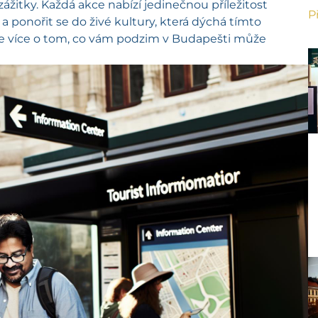
itky. Každá akce nabízí jedinečnou příležitost
P
 ponořit se do živé kultury, která dýchá tímto
e více o tom, co vám podzim v Budapešti může