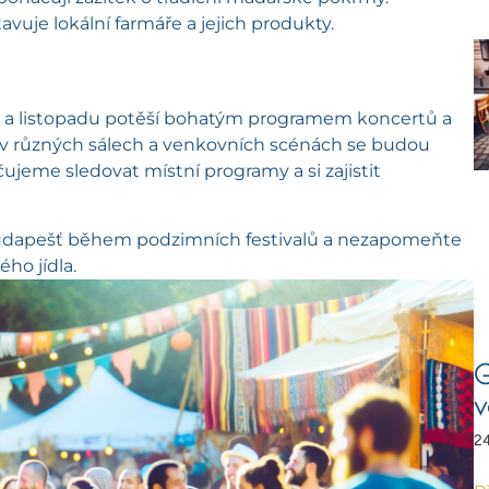
avuje lokální farmáře a jejich produkty.
u a listopadu potěší bohatým programem koncertů a
, v různých sálech a venkovních scénách se budou
eme sledovat místní programy a si zajistit
dapešť během podzimních festivalů a nezapomeňte
ého jídla.
G
v
24