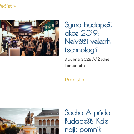
řečíst »
Syma budapešť
akce 2019:
Největší veletrh
technologií
3 dubna, 2026
Žádné
komentáře
Přečíst »
Socha Arpáda
Budapešť: Kde
najít pomník