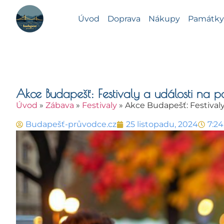
Úvod
Doprava
Nákupy
Památky 
Akce Budapešť: Festivaly a události na
Úvod
»
Zábava
»
Festivaly
»
Akce Budapešť: Festivaly
Budapešť-průvodce.cz
25 listopadu, 2024
7:2