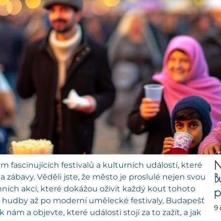
N
fascinujících festivalů a kulturních událostí, které
B
ábavy. Věděli jste, že město je proslulé nejen svou
ních akcí, které dokážou oživit každý kout tohoto
p
 a hudby až po moderní umělecké festivaly, Budapešť
9
nám a objevte, které události stojí za to zažít, a jak