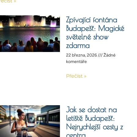
řečíst »
Zpívající fontána
Budapešť: Magické
světelné show
zdarma
22 března, 2026
Žádné
komentáře
Přečíst »
Jak se dostat na
letiště Budapešť:
Nejrychlejší cesty z
centra