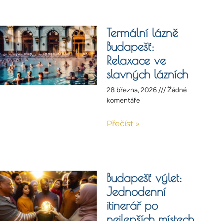
Termální lázně
Budapešť:
Relaxace ve
slavných lázních
28 března, 2026
Žádné
komentáře
Přečíst »
Budapešť výlet:
Jednodenní
itinerář po
nejlepších místech