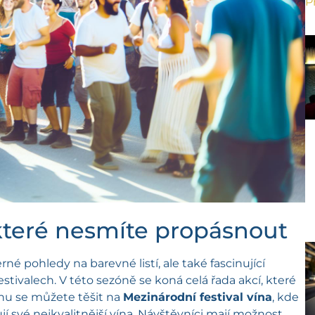
P
, které nesmíte propásnout
é pohledy na barevné listí, ale také fascinující
festivalech. V této sezóně se koná celá řada akcí, které
jnu se můžete těšit na
Mezinárodní festival vína
, kde
í své nejkvalitnější vína. Návštěvníci mají možnost