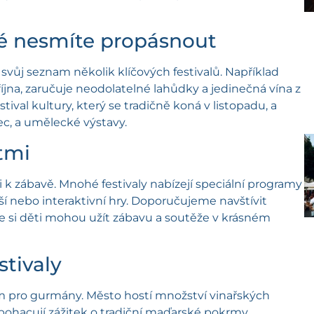
eré nesmíte propásnout
svůj seznam několik klíčových festivalů. Například
i října, zaručuje neodolatelné lahůdky a jedinečná vína z
val kultury, který se tradičně koná v listopadu, a
ec, a umělecké výstavy.
tmi
i k zábavě. Mnohé festivaly nabízejí speciální programy
nší nebo interaktivní hry. Doporučujeme navštívit
de si děti mohou užít zábavu a soutěže v krásném
stivaly
m pro gurmány. Město hostí množství vinařských
obohacují zážitek o tradiční maďarské pokrmy.