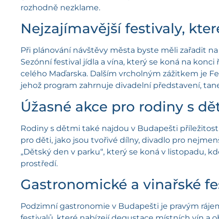
rozhodně nezklame.
Nejzajímavější festivaly, kt
Při plánování návštěvy města byste měli zařadit na 
Sezónní festival jídla a vína, který se koná na konc
celého Maďarska. Dalším vrcholným zážitkem je Festi
jehož program zahrnuje divadelní představení, tan
Úžasné akce pro rodiny s dě
Rodiny s dětmi také najdou v Budapešti příležitost
pro děti, jako jsou tvořivé dílny, divadlo pro nejme
„Dětský den v parku“, který se koná v listopadu, k
prostředí.
Gastronomické a vinařské fe
Podzimní gastronomie v Budapešti je pravým ráje
festivalů, které nabízejí degustace místních vín a 