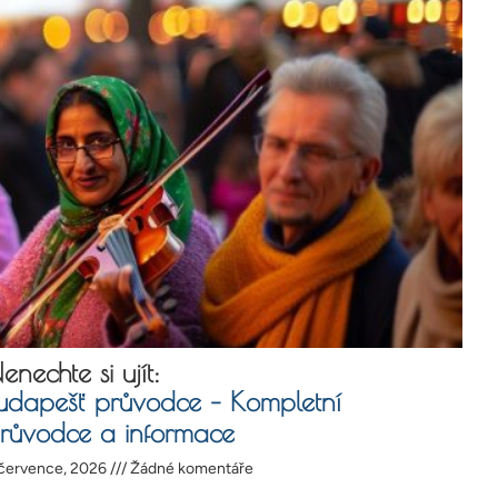
enechte si ujít:
udapešť průvodce – Kompletní
růvodce a informace
 července, 2026
Žádné komentáře